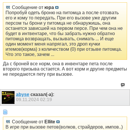
Сообщение от
юра
Попробуй одеть броню на питомца а после отозвать
его и кому то передать. При его вызове уже другим
персом ты брони у питомца не обнаружишь, она
останется зависшей на первом персе. При чем она не
будет в интвентаре, что бы забрать нужно обратно
питомца возвращать, вызывать, снимать ... И еще
один момент меня напрягал, это дроп кучки
итемов(корма) з количеством (0) при отзыве питомца.
Что это такое, зачем ...
Да с броней все норм, она в инвентаре пета после
второго призыва остается. А вот корм и другие предметы
не передаются пету при вызове.
abyse
сказал(-а):
09.11.2024
02:19
Сообщение от
Ellite
В игре при вызове петов(волков, страйдеров, импов..)