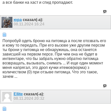
а все банки на хаст и спид пропадают.
юра
сказал(-а):
08.11.2024
16:24
Попробуй одеть броню на питомца а после отозвать его
и кому то передать. При его вызове уже другим персом
ты брони у питомца не обнаружишь, она останется
зависшей на первом персе. При чем она не будет в
интвентаре, что бы забрать нужно обратно питомца
возвращать, вызывать, снимать ... И еще один момент
меня напрягал, это дроп кучки итемов(корма) з
количеством (0) при отзыве питомца. Что это такое,
зачем ...
Ellite
сказал(-а):
08.11.2024
20:32