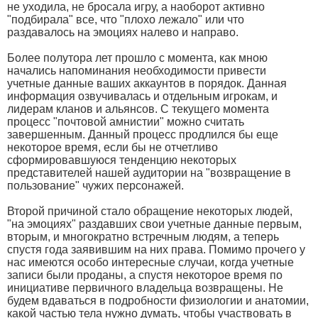
не уходила, не бросала игру, а наоборот активно
"подбирала" все, что "плохо лежало" или что
раздавалось на эмоциях налево и направо.
Более полутора лет прошло с момента, как мною
начались напоминания необходимости привести
учетные данные ваших аккаунтов в порядок. Данная
информация озвучивалась и отдельным игрокам, и
лидерам кланов и альянсов. С текущего момента
процесс "почтовой амнистии" можно считать
завершенным. Данный процесс продлился бы еще
некоторое время, если бы не отчетливо
сформировавшуюся тенденцию некоторых
представителей нашей аудитории на "возвращение в
пользование" чужих персонажей.
Второй причиной стало обращение некоторых людей,
"на эмоциях" раздавших свои учетные данные первым,
вторым, и многократно встречным людям, а теперь
спустя года заявившим на них права. Помимо прочего у
нас имеются особо интересные случаи, когда учетные
записи были проданы, а спустя некоторое время по
инициативе первичного владельца возвращены. Не
будем вдаваться в подробности физиологии и анатомии,
какой частью тела нужно думать, чтобы участвовать в