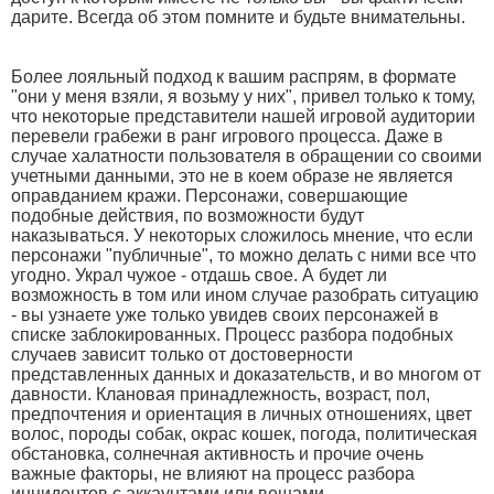
дарите. Всегда об этом помните и будьте внимательны.
Более лояльный подход к вашим распрям, в формате
"они у меня взяли, я возьму у них", привел только к тому,
что некоторые представители нашей игровой аудитории
перевели грабежи в ранг игрового процесса. Даже в
случае халатности пользователя в обращении со своими
учетными данными, это не в коем образе не является
оправданием кражи. Персонажи, совершающие
подобные действия, по возможности будут
наказываться. У некоторых сложилось мнение, что если
персонажи "публичные", то можно делать с ними все что
угодно. Украл чужое - отдашь свое. А будет ли
возможность в том или ином случае разобрать ситуацию
- вы узнаете уже только увидев своих персонажей в
списке заблокированных. Процесс разбора подобных
случаев зависит только от достоверности
представленных данных и доказательств, и во многом от
давности. Клановая принадлежность, возраст, пол,
предпочтения и ориентация в личных отношениях, цвет
волос, породы собак, окрас кошек, погода, политическая
обстановка, солнечная активность и прочие очень
важные факторы, не влияют на процесс разбора
инцидентов с аккаунтами или вещами.