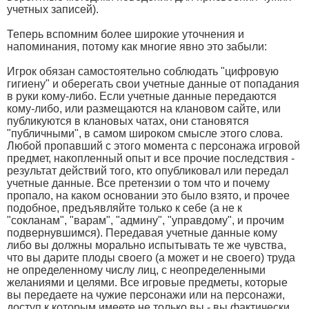
учетных записей).
Теперь вспомним более широкие уточнения и
напоминания, потому как многие явно это забыли:
Игрок обязан самостоятельно соблюдать "цифровую
гигиену" и оберегать свои учетные данные от попадания
в руки кому-либо. Если учетные данные передаются
кому-либо, или размещаются на клановом сайте, или
публикуются в клановых чатах, они становятся
"публичными", в самом широком смысле этого слова.
Любой пропавший с этого момента с персонажа игровой
предмет, накопленный опыт и все прочие последствия -
результат действий того, кто опубликовал или передал
учетные данные. Все претензии о том что и почему
пропало, на каком основании это было взято, и прочее
подобное, предъявляйте только к себе (а не к
"сокланам", "варам", "админу", "управдому", и прочим
подвернувшимся). Передавая учетные данные кому
либо вы должны морально испытывать те же чувства,
что вы дарите плоды своего (а может и не своего) труда
не определенному числу лиц, с неопределенными
желаниями и целями. Все игровые предметы, которые
вы передаете на чужие персонажи или на персонажи,
доступ к которым имеете не только вы - вы фактически