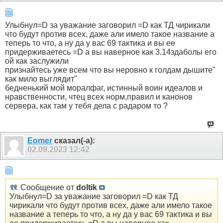
Улыбнул=D за уважание заговорил =D как ТД чирикали
что будут против всех, даже али имело такое название а
теперь то что, а ну да у вас 69 тактика и вы ее
придерживаетесь =D а вы наверное как 3.14здаболы его
ой как заслужили
признайтесь уже всем что вы неровно к голдам дышите"
как мило выглядит"
бедненький мой моралфаг, истинный воин идеалов и
нравственности, чтец всех норм,правил и канонов
сервера, как там у тебя дела с радаром то ?
Eomer
сказал(-а):
02.09.2023
12:42
Сообщение от
doltik
Улыбнул=D за уважание заговорил =D как ТД
чирикали что будут против всех, даже али имело такое
название а теперь то что, а ну да у вас 69 тактика и вы