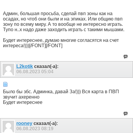
Админ, большая просьба, сделай пвп зоны как на
осадах, но чтоб они были и на эпиках. Или общию пвп
зону по всему миру. А то вообще не интересно играть.
Тупо н..х надо даже заходить играть с такими мышами.
Будет интереснее, думаю многие согласятся на счет
интереса!)))[/FONT][/FONT]
L2kotik
сказал(-а):
06.08.2023
05:04
Было бы збс. Админка, давай За!))) Вся карта в ПВП
звучит ахеренно
Будет интереснее
rooney
сказал(-а):
06.08.2023
08:19