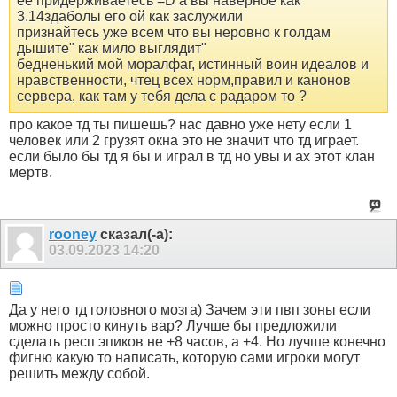
ее придерживаетесь =D а вы наверное как
3.14здаболы его ой как заслужили
признайтесь уже всем что вы неровно к голдам
дышите" как мило выглядит"
бедненький мой моралфаг, истинный воин идеалов и
нравственности, чтец всех норм,правил и канонов
сервера, как там у тебя дела с радаром то ?
про какое тд ты пишешь? нас давно уже нету если 1
человек или 2 грузят окна это не значит что тд играет.
если было бы тд я бы и играл в тд но увы и ах этот клан
мертв.
rooney
сказал(-а):
03.09.2023
14:20
Да у него тд головного мозга) Зачем эти пвп зоны если
можно просто кинуть вар? Лучше бы предложили
сделать респ эпиков не +8 часов, а +4. Но лучше конечно
фигню какую то написать, которую сами игроки могут
решить между собой.