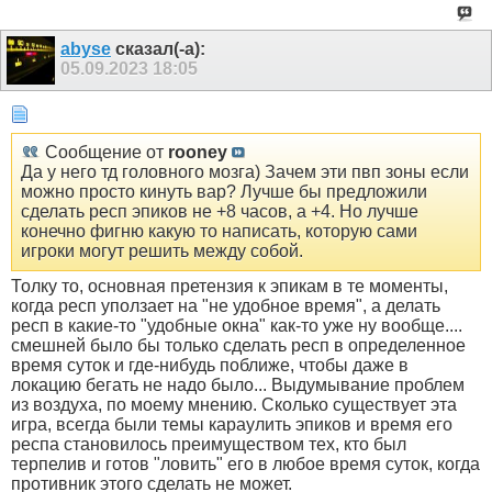
abyse
сказал(-а):
05.09.2023
18:05
Сообщение от
rooney
Да у него тд головного мозга) Зачем эти пвп зоны если
можно просто кинуть вар? Лучше бы предложили
сделать респ эпиков не +8 часов, а +4. Но лучше
конечно фигню какую то написать, которую сами
игроки могут решить между собой.
Толку то, основная претензия к эпикам в те моменты,
когда респ уползает на "не удобное время", а делать
респ в какие-то "удобные окна" как-то уже ну вообще....
смешней было бы только сделать респ в определенное
время суток и где-нибудь поближе, чтобы даже в
локацию бегать не надо было... Выдумывание проблем
из воздуха, по моему мнению. Сколько существует эта
игра, всегда были темы караулить эпиков и время его
респа становилось преимуществом тех, кто был
терпелив и готов "ловить" его в любое время суток, когда
противник этого сделать не может.