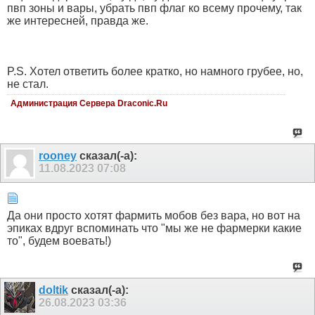
пвп зоны и вары, убрать пвп флаг ко всему прочему, так
же интересней, правда же.
P.S. Хотел ответить более кратко, но намного грубее, но,
не стал.
Администрация Сервера Draconic.Ru
rooney
сказал(-а):
11.08.2023
07:08
Да они просто хотят фармить мобов без вара, но вот на
эпиках вдруг вспоминать что "мы же не фармерки какие
то", будем воевать!)
doltik
сказал(-а):
26.08.2023
03:36