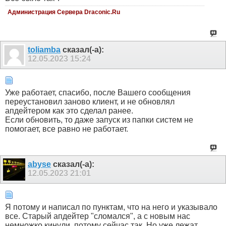
Администрация Сервера Draconic.Ru
toliamba
сказал(-а):
12.05.2023
15:24
Уже работает, спасибо, после Вашего сообщения
переустановил заново клиент, и не обновлял
апдейтером как это сделал ранее.
Если обновить, то даже запуск из папки систем не
помогает, все равно не работает.
abyse
сказал(-а):
12.05.2023
21:01
Я потому и написал по пунктам, что на него и указывало
все. Старый апдейтер "сломался", а с новым нас
немножко кинули, потому сейчас так. Но уже лежат