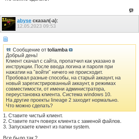
abyse
сказал(-а):
12.05.2023
09:53
Сообщение от
toliamba
Добрый день!
Клиент скачал с сайта, пропатчил как указано в
инструкции. После ввода логина и пароля при
нажатии на "войти" ничего не происходит.
Пробовал разные способы, на старый аккаунт, на
новый зарегистрированный аккаунт, в режимах
совместимости, от имени администратора,
переустановка клиента. Система windows 10.
На другие проекты lineage 2 заходит нормально.
Что можно сделать?
1. Ставите чистый клиент.
2. Ставите патч поверх клиента с заменой файлов.
3. Запускаете клиент из папки system.
Все было так ?