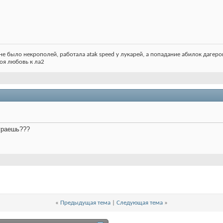
не было некрополей, работала atak speed у лукарей, а попадание абилок дагеров з
 моя любовь к ла2
играешь???
«
Предыдущая тема
|
Следующая тема
»