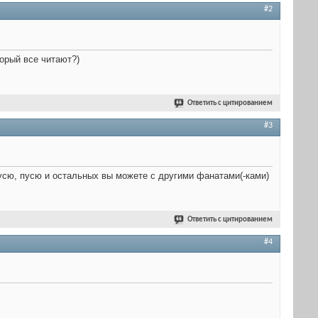
#2
торый все читают?)
Ответить с цитированием
#3
мусю, пусю и остальных вы можете с другими фанатами(-ками)
Ответить с цитированием
#4