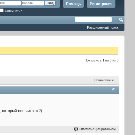
Помощь
Регистрация
Запомнить?
Расширенный поиск
Показано с 1 по 5 из 5
Опции темы
#1
, который все читают?)
Ответить с цитированием