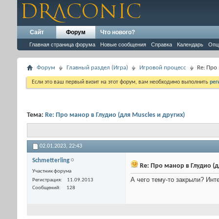
Сайт
Форум
Что нового?
Главная страница форума
Новые сообщения
Справка
Календарь
Опц
Форум
Главный раздел (Игра)
Игровой процесс
Re: Про
Если это ваш первый визит на этот форум, вам необходимо выполнить
рег
Тема:
Re: Про манор в Глудио (для Muscles и других)
02.01.2023,
22:43
Schmetterling
Re: Про манор в Глудио (д
Участник форума
А чего тему-то закрыли? Инт
Регистрация
11.09.2013
Сообщений
128