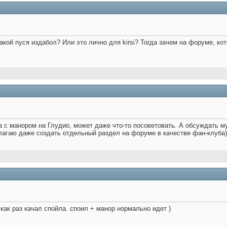
акой пуся издабол? Или это лично для kirsi? Тогда зачем на форуме, ко
а с манором на Глудио, может даже что-то посоветовать. А обсуждать 
лагаю даже создать отдельный раздел на форуме в качестве фан-клуба)
 как раз качал спойла. споил + манор нормально идет )