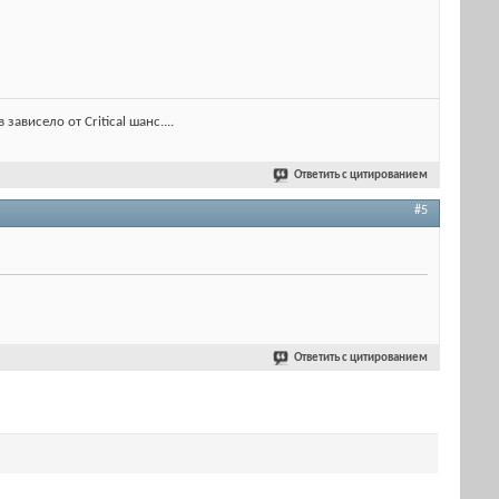
ависело от Critical шанс....
Ответить с цитированием
#5
Ответить с цитированием