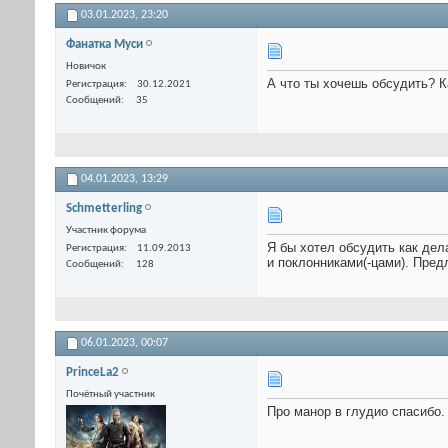
03.01.2023,
23:20
Фанатка Муси
Новичок
А что ты хочешь обсудить? К
Регистрация
30.12.2021
Сообщений
35
04.01.2023,
13:29
Schmetterling
Участник форума
Я бы хотел обсудить как дел
Регистрация
11.09.2013
и поклонниками(-цами). Пред
Сообщений
128
06.01.2023,
00:07
PrinceLa2
Почётный участник
Про манор в глудио спасибо.