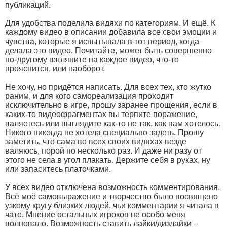
публикаций.
Для удобства поделила видяхи по категориям. И ещё. К
каждому видео в описании добавила все свои эмоции и
чувства, которые я испытывала в тот период, когда
делала это видео. Почитайте, может быть совершенно
по-другому взгляните на каждое видео, что-то
прояснится, или наоборот.
Не хочу, но придётся написать. Для всех тех, кто жутко
раним, и для кого самореализация проходит
исключительно в игре, прошу заранее прощения, если в
каких-то видеофрагментах вы терпите поражение,
валяетесь или выглядите как-то не так, как вам хотелось.
Никого никогда не хотела специально задеть. Прошу
заметить, что сама во всех своих видяхах везде
валяюсь, порой по несколько раз. И даже ни разу от
этого не села в угол плакать. Держите себя в руках, ну
или запаситесь платочками.
У всех видео отключена возможность комментирования.
Всё моё самовыражение и творчество было посвящено
узкому кругу близких людей, чьи комментарии я читала в
чате. Мнение остальных игроков не особо меня
волновало. Возможность ставить лайки/дизлайки –