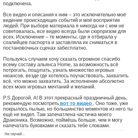
подключена.
Все видео и описания к ним – это исключительно моё
видение происходящих событий и моё восприятие
людей. При выборе материала я никогда ни с кем не
советовалась, все видео всегда были сюрпризом для
всех. Исключение – те моменты, где я отбирала у
соалийцев паспорта и заставляла их сниматься в
постановочных сценах забесплатно.
Пользуясь случаем хочу сказать огромное спасибо
всему составу альянса Home, за возможность всё
потрогать, пощупать, узнать множество игровых
нюансов, везде где хотелось поучаствовать, захватить
всё, что можно захватить. За исполнение абсолютно
всех моих игровых мечтаний и желаний.
P.S Дорогой, А! В этот прекрасный праздничный день,
рекомендую посмотреть
вот то видео
. Оно тоже, уже
покрылось пылью, но большинство моментов из него ты
ещё не видел. Там запечатлена частичка моего
Драконика. Возможно, поймёшь больше, чем я могу
напечатать буковками и сказать тебе словами.
Не скучай...