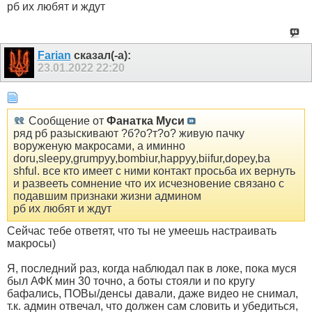
рб их любят и ждут
Farian
сказал(-а):
23.01.2022
22:20
Сообщение от
Фанатка Муси
ряд рб разыскивают ?б?о?т?о? живую пачку
воруженую макросами, а иминно
doru,sleepy,grumpyy,bombiur,happyy,biifur,dopey,ba
shful. все кто имеет с ними контакт просьба их вернуть
и развееть сомнение что их исчезновение связано с
подавшим признаки жизни админом
рб их любят и ждут
Сейчас тебе ответят, что ты не умеешь настраивать
макросы)
Я, последний раз, когда наблюдал пак в локе, пока муся
был АФК мин 30 точно, а боты стояли и по кругу
бафались, ПОВы/денсы давали, даже видео не снимал,
т.к. админ отвечал, что должен сам словить и убедиться,