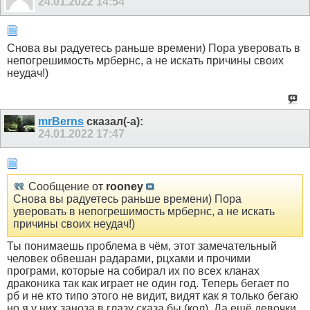
24.01.2022
14:54
Снова вы радуетесь раньше времени) Пора уверовать в
непогрешимость мрбернс, а не искать причины своих
неудач!)
mrBerns
сказал(-а):
24.01.2022
17:47
Сообщение от
rooney
Снова вы радуетесь раньше времени) Пора
уверовать в непогрешимость мрбернс, а не искать
причины своих неудач!)
Ты понимаешь проблема в чём, этот замечательный
человек обвешан радарами, рцхами и прочими
програми, которые на собирал их по всех кланах
драконика так как играет не один год. Теперь бегает по
рб и не кто типо этого не видит, видят как я только бегаю
но я у них заноза в глазу сказа бы (кол). Да ещё девочки