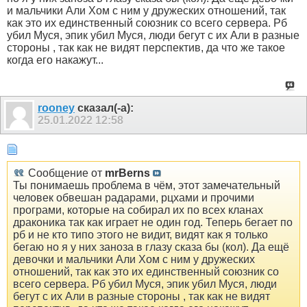
и мальчики Али Хом с ним у дружеских отношений, так
как это их единственный союзник со всего сервера. Рб
убил Муся, эпик убил Муся, люди бегут с их Али в разные
стороны , так как не видят перспектив, да что же такое
когда его накажут...
rooney
сказал(-а):
25.01.2022
12:58
Сообщение от
mrBerns
Ты понимаешь проблема в чём, этот замечательный
человек обвешан радарами, рцхами и прочими
програми, которые на собирал их по всех кланах
драконика так как играет не один год. Теперь бегает по
рб и не кто типо этого не видит, видят как я только
бегаю но я у них заноза в глазу сказа бы (кол). Да ещё
девочки и мальчики Али Хом с ним у дружеских
отношений, так как это их единственный союзник со
всего сервера. Рб убил Муся, эпик убил Муся, люди
бегут с их Али в разные стороны , так как не видят