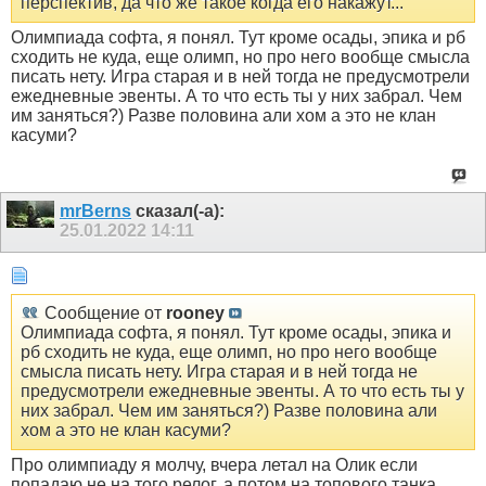
перспектив, да что же такое когда его накажут...
Олимпиада софта, я понял. Тут кроме осады, эпика и рб
сходить не куда, еще олимп, но про него вообще смысла
писать нету. Игра старая и в ней тогда не предусмотрели
ежедневные эвенты. А то что есть ты у них забрал. Чем
им заняться?) Разве половина али хом а это не клан
касуми?
mrBerns
сказал(-а):
25.01.2022
14:11
Сообщение от
rooney
Олимпиада софта, я понял. Тут кроме осады, эпика и
рб сходить не куда, еще олимп, но про него вообще
смысла писать нету. Игра старая и в ней тогда не
предусмотрели ежедневные эвенты. А то что есть ты у
них забрал. Чем им заняться?) Разве половина али
хом а это не клан касуми?
Про олимпиаду я молчу, вчера летал на Олик если
попадаю не на того релог, а потом на топового танка,