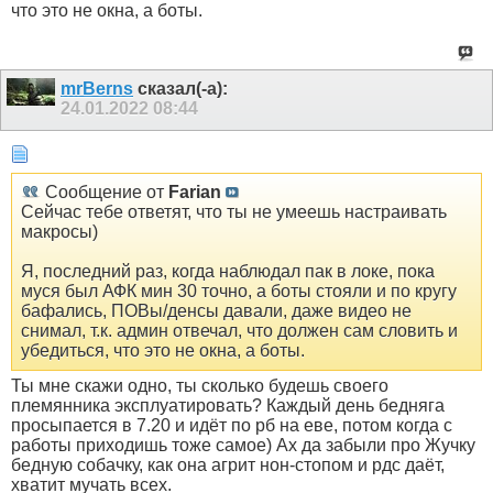
что это не окна, а боты.
mrBerns
сказал(-а):
24.01.2022
08:44
Сообщение от
Farian
Сейчас тебе ответят, что ты не умеешь настраивать
макросы)
Я, последний раз, когда наблюдал пак в локе, пока
муся был АФК мин 30 точно, а боты стояли и по кругу
бафались, ПОВы/денсы давали, даже видео не
снимал, т.к. админ отвечал, что должен сам словить и
убедиться, что это не окна, а боты.
Ты мне скажи одно, ты сколько будешь своего
племянника эксплуатировать? Каждый день бедняга
просыпается в 7.20 и идёт по рб на еве, потом когда с
работы приходишь тоже самое) Ах да забыли про Жучку
бедную собачку, как она агрит нон-стопом и рдс даёт,
хватит мучать всех.