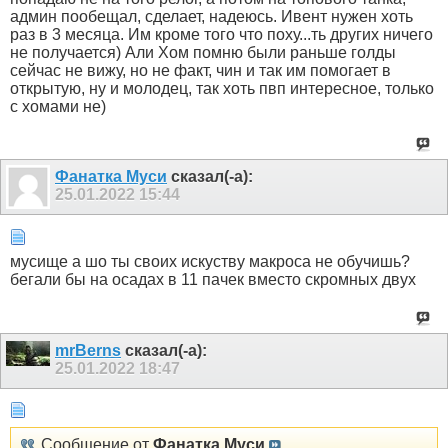
админ пообещал, сделает, надеюсь. Ивент нужен хоть
раз в 3 месяца. Им кроме того что поху...ть других ничего
не получается) Али Хом помню были раньше голды
сейчас не вижу, но не факт, чин и так им помогает в
открытую, ну и молодец, так хоть пвп интересное, только
с хомами не)
Фанатка Муси
сказал(-а):
25.01.2022
15:44
мусище а шо ты своих искуству макроса не обучишь?
бегали бы на осадах в 11 пачек вместо скромных двух
mrBerns
сказал(-а):
25.01.2022
18:47
Сообщение от
Фанатка Муси