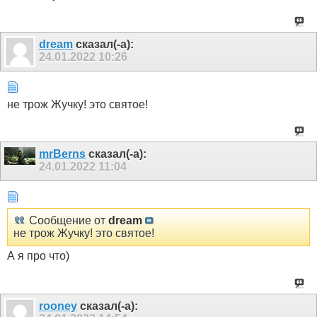
dream
сказал(-а):
24.01.2022
10:26
не трож Жучку! это святое!
mrBerns
сказал(-а):
24.01.2022
11:04
Сообщение от
dream
не трож Жучку! это святое!
А я про что)
rooney
сказал(-а):