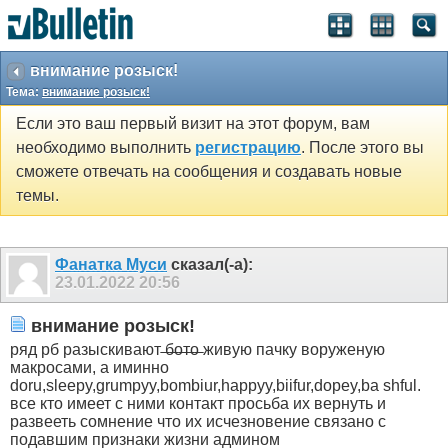
внимание розыск!
Тема:
внимание розыск!
Если это ваш первый визит на этот форум, вам
необходимо выполнить
регистрацию
. После этого вы
сможете отвечать на сообщения и создавать новые
темы.
Фанатка Муси
сказал(-а):
23.01.2022
20:56
внимание розыск!
ряд рб разыскивают ̶б̶о̶т̶о̶ живую пачку воруженую
макросами, а иминно
doru,sleepy,grumpyy,bombiur,happyy,biifur,dopey,ba shful.
все кто имеет с ними контакт просьба их вернуть и
развееть сомнение что их исчезновение связано с
подавшим признаки жизни админом