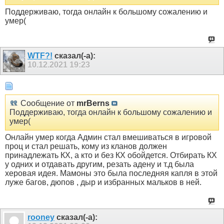
Поддерживаю, тогда онлайн к большому сожалению и
умер(
WTF?!
сказал(-а):
10.12.2021
19:23
Сообщение от
mrBerns
Поддерживаю, тогда онлайн к большому сожалению и
умер(
Онлайн умер когда Админ стал вмешиваться в игровой
проц и стал решать, кому из кланов должен
принадлежать КХ, а кто и без КХ обойдется. Отбирать КХ
у одних и отдавать другим, резать адену и т.д была
херовая идея. Мамоны это была последняя капля в этой
луже багов, дюпов , дыр и избранных мальков в ней.
rooney
сказал(-а):