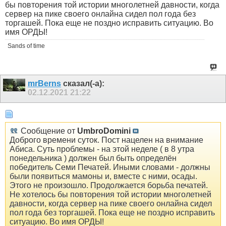
бы повторения той истории многолетней давности, когда
сервер на пике своего онлайна сидел пол года без
торгашей. Пока еще не поздно исправить ситуацию. Во
имя ОРДЫ!
Sands of time
mrBerns
сказал(-а):
02.12.2021
21:22
Сообщение от
UmbroDomini
Доброго времени суток. Пост нацелен на внимание
Абиса. Суть проблемы - на этой неделе ( в 8 утра
понедельника ) должен был быть определён
победитель Семи Печатей. Иными словами - должны
были появиться мамоны и, вместе с ними, осады.
Этого не произошло. Продолжается борьба печатей.
Не хотелось бы повторения той истории многолетней
давности, когда сервер на пике своего онлайна сидел
пол года без торгашей. Пока еще не поздно исправить
ситуацию. Во имя ОРДЫ!