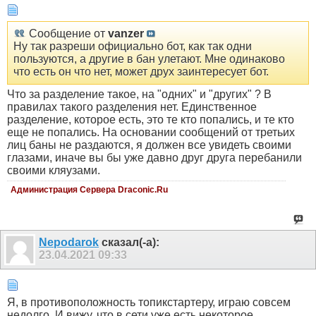
Сообщение от
vanzer
Ну так разреши официально бот, как так одни
пользуются, а другие в бан улетают. Мне одинаково
что есть он что нет, может друх заинтересует бот.
Что за разделение такое, на "одних" и "других" ? В
правилах такого разделения нет. Единственное
разделение, которое есть, это те кто попались, и те кто
еще не попались. На основании сообщений от третьих
лиц баны не раздаются, я должен все увидеть своими
глазами, иначе вы бы уже давно друг друга перебанили
своими кляузами.
Администрация Сервера Draconic.Ru
Nepodarok
сказал(-а):
23.04.2021
09:33
Я, в противоположность топикстартеру, играю совсем
недолго. И вижу, что в сети уже есть некоторое