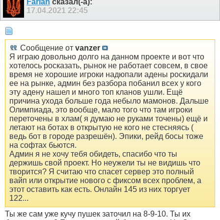
Farian
сказал(-а):
17.04.2021
22:45
Сообщение от
vanzer
Я играю довольно долго на данном проекте и вот что
хотелось росказать, рынок не работает совсем, в свое
время не хорошие игроки надюпали адены роскидали
ее на рынке, админ без разбора побанил всех у кого
эту адену нашел и много топ кланов ушли. Ещё
причина ухода больше года небыло мамонов. Дальше
Олимпиада, это вообще, мало того что там игроки
переточены в хлам( я думаю не руками точены) ещё и
летают на ботах в открытую не кого не стесняясь (
ведь бот в городе разрешён). Эпики, рейд босы тоже
на софтах бьются.
Админ я не хочу тебя обидеть, спасибо что ты
держишь свой проект. Но неужели ты не видишь что
творится? Я считаю что спасет сервер это полный
вайп или открытие нового с фиксом всех проблем, а
этот оставить как есть. Онлайн 145 из них торгует
122...
Ты же сам уже кучу пушек заточил на 8-9-10. Ты их