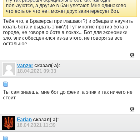
пользуются, а другие в бан улетают. Мне одинаково
что есть он что нет, может друх заинтересует бот.
Тебя что, в Бразерсы приглашают?) и обещали научить
юзать бота и выдать эпик?)) Тут многие против бота в
городе, не говоря о боте в локах... Бот для экономики
зло, эпик обесценился из-за этого, не говоря за все
остальное.
vanzer
сказал(-а):
18.04.2021
09:33
Ты сам знаешь, мне бот до фени, а эпик и так ничего не
стоит
Farian
сказал(-а):
18.04.2021
11:39