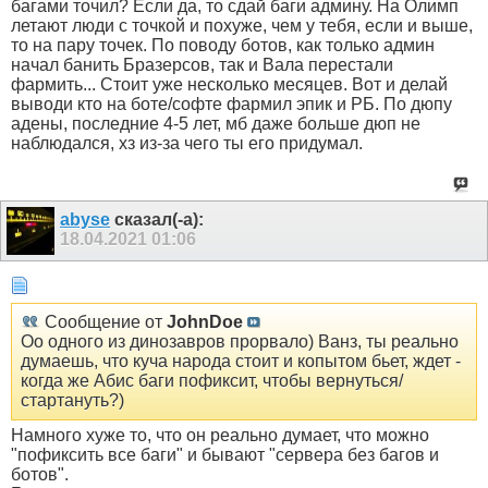
багами точил? Если да, то сдай баги админу. На Олимп
летают люди с точкой и похуже, чем у тебя, если и выше,
то на пару точек. По поводу ботов, как только админ
начал банить Бразерсов, так и Вала перестали
фармить... Стоит уже несколько месяцев. Вот и делай
выводи кто на боте/софте фармил эпик и РБ. По дюпу
адены, последние 4-5 лет, мб даже больше дюп не
наблюдался, хз из-за чего ты его придумал.
abyse
сказал(-а):
18.04.2021
01:06
Сообщение от
JohnDoe
Оо одного из динозавров прорвало) Ванз, ты реально
думаешь, что куча народа стоит и копытом бьет, ждет -
когда же Абис баги пофиксит, чтобы вернуться/
стартануть?)
Намного хуже то, что он реально думает, что можно
"пофиксить все баги" и бывают "сервера без багов и
ботов".