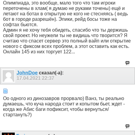
Олимпиада, это вообще, мало того что там игроки
переточены в хлам( я думаю не руками точены) ещё и
летают на ботах в открытую не кого не стесняясь ( ведь
бот в городе разрешён). Эпики, рейд босы тоже на
софтах бьются.
Админ я не хочу тебя обидеть, спасибо что ты держишь
свой проект. Но неужели ты не видишь что творится? Я
считаю что спасет сервер это полный вайп или открытие
нового с фиксом всех проблем, а этот оставить как есть.
Онлайн 145 из них торгует 122...
JohnDoe
сказал(-а):
17.04.2021
22:37
Оо одного из динозавров прорвало) Ванз, ты реально
думаешь, что куча народа стоит и копытом бьет, ждет -
когда же Абис баги пофиксит, чтобы вернуться/
стартануть?)