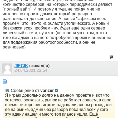
количество серверов, на которых периодически делают
"полный вайп". И поэтому я туда не пойду, мне не
интересно строить домик, который регулярно
разваливают до основания. А новый "с фиксом всех
проблем" это что-то из области утопического. А новый
без фикса всех проблем - ну, будет ещё один сервер
линеечный в сети, ну и что (не говоря уж о том, что от
того же админа на него потребуется время и внимание
для поддержания работоспособности, а они не
резиновые).
JIECIK
сказал(-а):
24.04.2021
23:54
Сообщение от
vanzer
Я играю довольно долго на данном проекте и вот что
хотелось росказать, рынок не работает совсем, в свое
время не хорошие игроки надюпали адены роскидали
ее на рынке, админ без разбора побанил всех у кого
эту адену нашел и много топ кланов ушли. Ещё