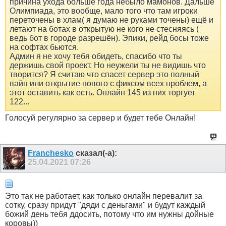
причина ухода больше года небыло мамонов. Дальше
Олимпиада, это вообще, мало того что там игроки
переточены в хлам( я думаю не руками точены) ещё и
летают на ботах в открытую не кого не стесняясь (
ведь бот в городе разрешён). Эпики, рейд босы тоже
на софтах бьются.
Админ я не хочу тебя обидеть, спасибо что ты
держишь свой проект. Но неужели ты не видишь что
творится? Я считаю что спасет сервер это полный
вайп или открытие нового с фиксом всех проблем, а
этот оставить как есть. Онлайн 145 из них торгует
122...
Голосуй регулярно за сервер и будет тебе Онлайн!
Franchesko
сказал(-а):
25.04.2021
07:26
Это так не работает, как только онлайн перевалит за
сотку, сразу придут "дяди с деньгами" и будут каждый
божий день тебя ддосить, потому что им нужны дойные
коровы))