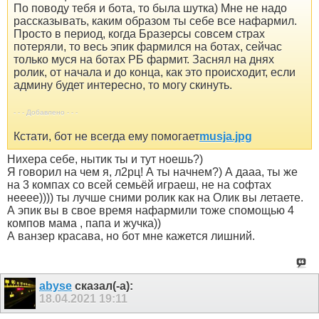
По поводу тебя и бота, то была шутка) Мне не надо
рассказывать, каким образом ты себе все нафармил.
Просто в период, когда Бразерсы совсем страх
потеряли, то весь эпик фармился на ботах, сейчас
только муся на ботах РБ фармит. Заснял на днях
ролик, от начала и до конца, как это происходит, если
админу будет интересно, то могу скинуть.
- - - Добавлено - - -
Кстати, бот не всегда ему помогает
musja.jpg
Нихера себе, нытик ты и тут ноешь?)
Я говорил на чем я, л2рц! А ты начнем?) А дааа, ты же
на 3 компах со всей семьёй играеш, не на софтах
нееее)))) ты лучше сними ролик как на Олик вы летаете.
А эпик вы в свое время нафармили тоже спомощью 4
компов мама , папа и жучка))
А ванзер красава, но бот мне кажется лишний.
abyse
сказал(-а):
18.04.2021
19:11