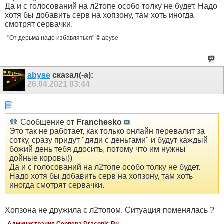
Да и с голосований на л2топе особо толку не будет. Надо
хотя бы добавить серв на хопзону, там хоть иногда
смотрят сервачки.
"От дерьма надо избавляться" © abyse
abyse
сказал(-а):
26.04.2021
03:44
Сообщение от
Franchesko
Это так не работает, как только онлайн перевалит за
сотку, сразу придут "дяди с деньгами" и будут каждый
божий день тебя ддосить, потому что им нужны
дойные коровы))
Да и с голосований на л2топе особо толку не будет.
Надо хотя бы добавить серв на хопзону, там хоть
иногда смотрят сервачки.
Хопзона не дружила с л2топом. Ситуация поменялась ?