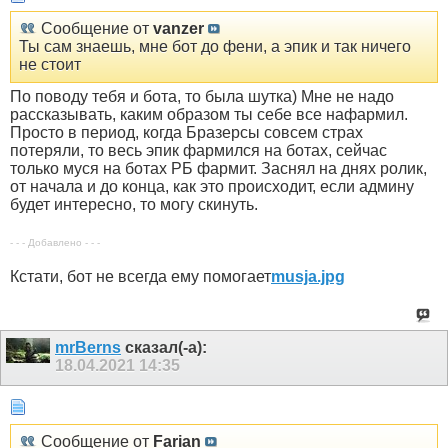
Сообщение от
vanzer
Ты сам знаешь, мне бот до фени, а эпик и так ничего
не стоит
По поводу тебя и бота, то была шутка) Мне не надо
рассказывать, каким образом ты себе все нафармил.
Просто в период, когда Бразерсы совсем страх
потеряли, то весь эпик фармился на ботах, сейчас
только муся на ботах РБ фармит. Заснял на днях ролик,
от начала и до конца, как это происходит, если админу
будет интересно, то могу скинуть.
- - - Добавлено - - -
Кстати, бот не всегда ему помогает
musja.jpg
mrBerns
сказал(-а):
18.04.2021
14:35
Сообщение от
Farian