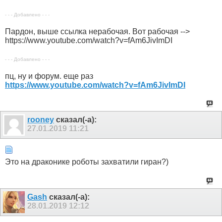
- - - Добавлено - - -
Пардон, выше ссылка нерабочая. Вот рабочая -->
https://www.youtube.com/watch?v=fAm6JivImDI
- - - Добавлено - - -
пц, ну и форум. еще раз
https://www.youtube.com/watch?v=fAm6JivImDI
rooney
сказал(-а):
27.01.2019
11:21
Это на драконике роботы захватили гиран?)
Gash
сказал(-а):
28.01.2019
12:12