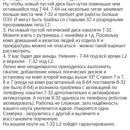
Ну, чтобы новый пустой диск был чуток поменьше чем
оставшийся под 7-64. 7-64 на несколько гигов занимает
больше места чем 7-32 и требует для работы больше
ОЗУ. И могут быть траблы со старыми 32-х разрядными
программами типа L2.
3. На новый пустой логический диск накатите 7-32.
Можете взять с рутрекера, с нонейма и т.д. Поскольку
комп домашний и визитов людей из отдела К и
прокуратуры можно не опасаться - можно такой вариант
рассмотреть.
4. У вас будет две винды. Нижняя - 7-64 под всё кроме L2
и верхняя - 7-32 под L2.
Лично мне неоднократно приходилось выполнять
сжатие, добавление новых логических дисков и
установку на комп второй винды выше ХР. Ставил 7 и 7,
8 и 7 (когда на комп расчитанный на 8-64 поставили 8-32
(не было 8-64) и возникла проблема с активацией по
телефону, накатил 7-32 дополнительно и активировал
активатором. А потом 8-32 удалось по телефону роботом
активировать). Работка не сложная, зато надёжность
вашего ноута увеличится вдвое. Накроется одна
Семёрка - загрузитесь с другой и вылечите и
восстановите порченную.
На вашем ноуте на 7-32 L2 пойдёт гарантированно.