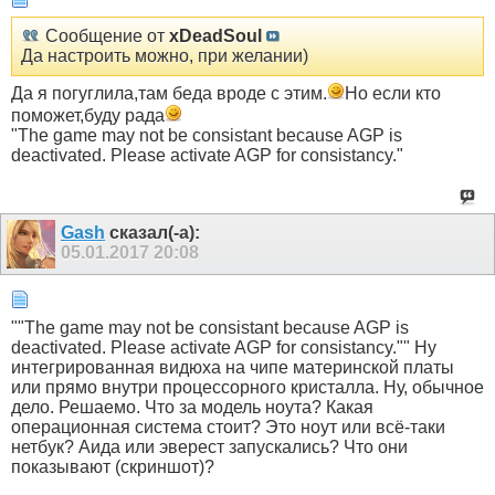
Сообщение от
xDeadSoul
Да настроить можно, при желании)
Да я погуглила,там беда вроде с этим.
Но если кто
поможет,буду рада
"The game may not be consistant because AGP is
deactivated. Please activate AGP for consistancy."
Gash
сказал(-а):
05.01.2017
20:08
""The game may not be consistant because AGP is
deactivated. Please activate AGP for consistancy."" Ну
интегрированная видюха на чипе материнской платы
или прямо внутри процессорного кристалла. Ну, обычное
дело. Решаемо. Что за модель ноута? Какая
операционная система стоит? Это ноут или всё-таки
нетбук? Аида или эверест запускались? Что они
показывают (скриншот)?