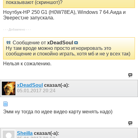
показывают (скриншот)?
Ноутбук-HP 250 G1 (H0W78EA), Windows 7 64.Аида и
Эверест,не запускала.
- - - Добавлено - - -
Сообщение от
xDeadSoul
Ну там вроде можно просто игнорировать это
сообщение и спокойно играть, хотя мб и не у всех так)
Нельзя к сожалению.
xDeadSoul
сказал(-а):
05.01.2017
20:24
Эмм ну тогда по идее видео карту менять надо)
Sheilla
сказал(-а):