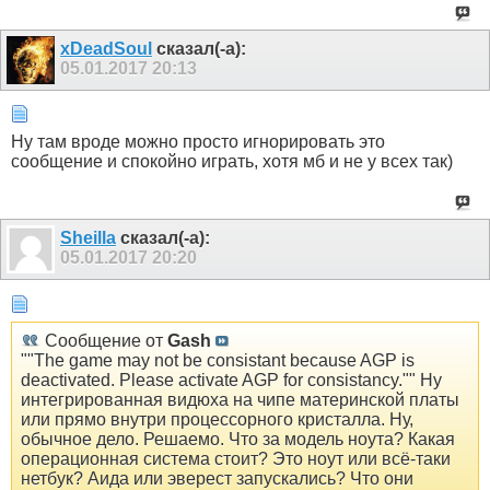
xDeadSoul
сказал(-а):
05.01.2017
20:13
Ну там вроде можно просто игнорировать это
сообщение и спокойно играть, хотя мб и не у всех так)
Sheilla
сказал(-а):
05.01.2017
20:20
Сообщение от
Gash
""The game may not be consistant because AGP is
deactivated. Please activate AGP for consistancy."" Ну
интегрированная видюха на чипе материнской платы
или прямо внутри процессорного кристалла. Ну,
обычное дело. Решаемо. Что за модель ноута? Какая
операционная система стоит? Это ноут или всё-таки
нетбук? Аида или эверест запускались? Что они