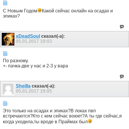
С Новым Годом
Какой сейчас онлайн на осадах и
эпиках?
xDeadSoul
сказал(-а):
05.01.2017
19:03
По разному.
+- пачка-две у нас и 2-3 у вара
Sheilla
сказал(-а):
05.01.2017
19:05
Это только на осадах и эпиках?В локах пвп
встречаются?Кто с кем сейчас воюет?А ты где сейчас,я
когда уходила,ты вроде в Праймах был