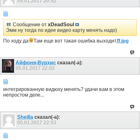
05.01.2017
20:52
Сообщение от
xDeadSoul
Эмм ну тогда по идее видео карту менять надо)
По ходу да
Там еще вот такая ошибка выходит.
ff.jpg
Айфоня-Вурхис
сказал(-а):
05.01.2017
22:02
интегрированную видюху менять? удачи вам в этом
непростом деле...
Sheilla
сказал(-а):
05.01.2017
22:53