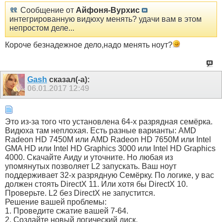
Сообщение от
Айфоня-Вурхис
интегрированную видюху менять? удачи вам в этом
непростом деле...
Короче безнадежное дело,надо менять ноут?
Gash
сказал(-а):
06.01.2017
12:49
Это из-за того что установлена 64-х разрядная семёрка.
Видюха там неплохая. Есть разные варианты: AMD
Radeon HD 7450M или AMD Radeon HD 7650M или Intel
GMA HD или Intel HD Graphics 3000 или Intel HD Graphics
4000. Скачайте Аиду и уточните. Но любая из
упомянутых позволяет L2 запускать. Ваш ноут
поддерживает 32-х разрядную Семёрку. По логике, у вас
должен стоять DirectX 11. Или хотя бы DirectX 10.
Проверьте. L2 без DirectX не запустится.
Решение вашей проблемы:
1. Проведите сжатие вашей 7-64.
2. Создайте новый логический диск.