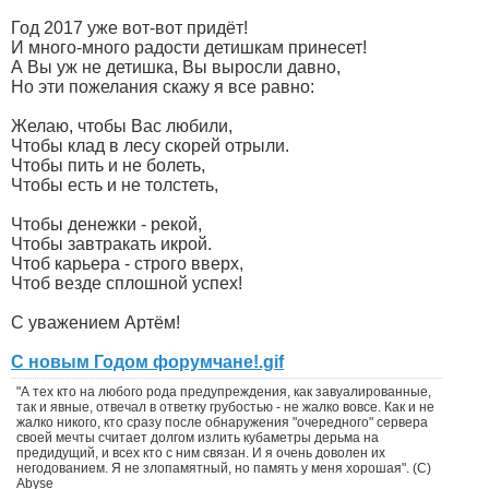
Год 2017 уже вот-вот придёт!
И много-много радости детишкам принесет!
А Вы уж не детишка, Вы выросли давно,
Но эти пожелания скажу я все равно:
Желаю, чтобы Вас любили,
Чтобы клад в лесу скорей отрыли.
Чтобы пить и не болеть,
Чтобы есть и не толстеть,
Чтобы денежки - рекой,
Чтобы завтракать икрой.
Чтоб карьера - строго вверх,
Чтоб везде сплошной успех!
С уважением Артём!
С новым Годом форумчане!.gif
"А тех кто на любого рода предупреждения, как завуалированные,
так и явные, отвечал в ответку грубостью - не жалко вовсе. Как и не
жалко никого, кто сразу после обнаружения "очередного" сервера
своей мечты считает долгом излить кубаметры дерьма на
предидущий, и всех кто с ним связан. И я очень доволен их
негодованием. Я не злопамятный, но память у меня хорошая". (С)
Abyse