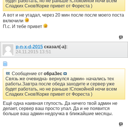
будет работать, но не раньше !Спокойной ночи всем
Сладких Снов!Корке привет от Фореста )
А вот и не угадал, через 20 мин после после моего поста
включили
П.с. И тебе привет
p-n-x-d-2015
сказал(-а):
24.11.2015
13:51
Сообщение от
o6pa3ec
Связь же очевидна- вернулся админ- начались тех
работы.Завтра после обеда заходите и сервер уже
будет работать, но не раньше !Спокойной ночи всем
Сладких Снов!Корке привет от Фореста )
Ещё одна наивная глупость. Да ничего твой админ не
делает, сервер ваш просто упал. Да и не появится
больше ваш админ-недоучка в ближайшие месяцы.