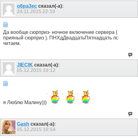
o6pa3ec
сказал(-а):
24.11.2015
22:10
Да вообще сюрприз- ночное включение сервера (
прияный сюрприз ). ПНХдДвадцатьПятнадцать лс
читаем.
JIECIK
сказал(-а):
05.12.2015
10:12
я Люблю Малину)))
Gash
сказал(-а):
05.12.2015
10:54