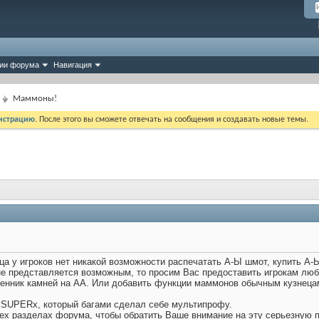
ии форума
Навигация
Маммоны!
истрацию
. После этого вы сможете отвечать на сообщения и создавать новые темы.
а у игроков нет никакой возможности распечатать А-Ы шмот, купить А-Ы
не представляется возможным, то просим Вас предоставить игрокам лю
енник камней на АА. Или добавить функции маммонов обычным кузнеца
xSUPERx, который багами сделал себе мультипрофу.
ех разделах форума, чтобы обратить Ваше внимание на эту серьезную 