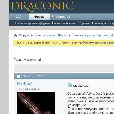
Сайт
Форум
Что нового?
Главная страница форума
Новые сообщения
Справка
Календарь
Опц
Форум
Главный раздел (Игра)
Снимки экрана (Cкриншоты)
Если это ваш первый визит на этот форум, вам необходимо выполнить
рег
Тема:
Маммоны!
21.07.2015,
12:55
Elvenking
Маммоны!
Почётный участник
Уважаемый Абис. Уже 3 месяц
печати в настоящий момент 
маммонов в Гиране плюс обм
усмотрение.
Также необходимо забанить 
Данную тему дублирую во вс