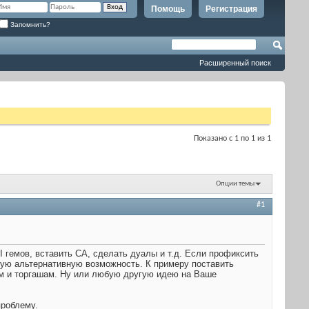
Помощь
Регистрация
Запомнить?
Расширенный поиск
Показано с 1 по 1 из 1
Опции темы
#1
 гемов, вставить СА, сделать дуалы и т.д. Если профиксить
бую альтернативную возможность. К примеру поставить
м и торгашам. Ну или любую другую идею на Ваше
проблему.