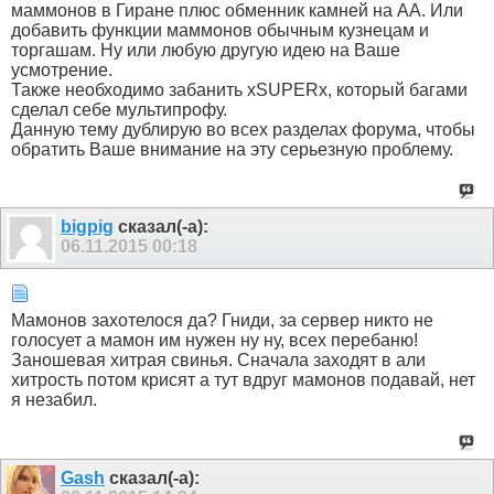
маммонов в Гиране плюс обменник камней на АА. Или
добавить функции маммонов обычным кузнецам и
торгашам. Ну или любую другую идею на Ваше
усмотрение.
Также необходимо забанить xSUPERx, который багами
сделал себе мультипрофу.
Данную тему дублирую во всех разделах форума, чтобы
обратить Ваше внимание на эту серьезную проблему.
bigpig
сказал(-а):
06.11.2015
00:18
Мамонов захотелося да? Гниди, за сервер никто не
голосует а мамон им нужен ну ну, всех перебаню!
Заношевая хитрая свинья. Сначала заходят в али
хитрость потом крисят а тут вдруг мамонов подавай, нет
я незабил.
Gash
сказал(-а):