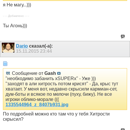
я Не магу...)))
- - - Добавлено - - -
Ты Агонь)))
Dario
сказал(-а):
15.11.2015
23:44
Сообщение от
Gash
"необходимо забанить xSUPERx" - Уже )))
"заходят в али хитрость потом крисят" - Да, крыс тут
хватает. У меня вот, недавно скрысили кармиан-сет,
дум-боты и всякое по мелочи (пуху, бижу). Не все
игроки облико-морале (((
1335544964_z_8407b931.jpg
По подробней можно кто там что у тебя Хитрости
скрысил?