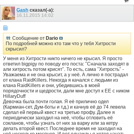
Gash
сказал(-а):
16.11.2015
14:02
Сообщение от
Dario
По подробней можно кто там что у тебя Хитрости
скрысил?
У меня из Хитрости никто ничего не крысил. Я просто
ответил bigpigу по поводу его поста: "Сначала заходят в
али хитрость потом крисят". То есть, сама "Хитрость" -
Уважаема и не она крысит, а у неё. А лично я пострадал
от клана RaidKillers. Некогда я качался с людьми из
клана RaidKillers и они, убедившись в моей
порядочности и щедрости, дали мне доступ к ЕЕ с ником
HillaryDuff
Девочка была почти голая. Я её прилично одел
(Кармиан-сет, Дум-боты и т.д.) и качнув её до 74 левела
сделал ей первый квест на третью профу. Далее я
периодически заходил на неё, чтобы отловить её
сокланов, чтобы узнать от них за варку или за кетру
делать второй квест. Последнее время не заходил на
неё несколько месяцев. И вот однажды я хотел начать