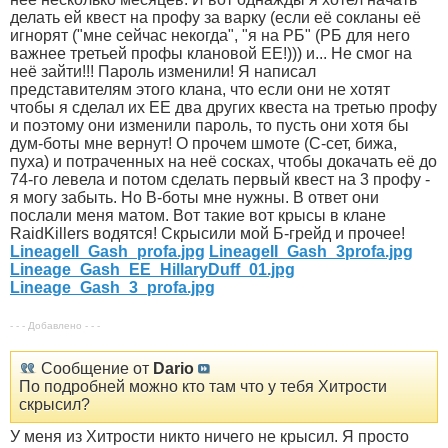
делать ей квест на профу за варку (если её сокланы её
игнорят ("мне сейчас некогда", "я на РБ" (РБ для него
важнее третьей профы клановой ЕЕ!))) и... Не смог на
неё зайти!!! Пароль изменили! Я написал
представителям этого клана, что если они не хотят
чтобы я сделал их ЕЕ два других квеста на третью профу
и поэтому они изменили пароль, то пусть они хотя бы
дум-боты мне вернут! О прочем шмоте (С-сет, бижа,
пуха) и потраченных на неё сосках, чтобы докачать её до
74-го левела и потом сделать первый квест на 3 профу -
я могу забыть. Но В-боты мне нужны. В ответ они
послали меня матом. Вот такие вот крысы в клане
RaidKillers водятся! Скрысили мой Б-грейд и прочее!
LineageII_Gash_profa.jpg
LineageII_Gash_3profa.jpg
Lineage_Gash_EE_HillaryDuff_01.jpg
Lineage_Gash_3_profa.jpg
- - - Добавлено - - -
Сообщение от
Dario
По подробней можно кто там что у тебя Хитрости
скрысил?
У меня из Хитрости никто ничего не крысил. Я просто