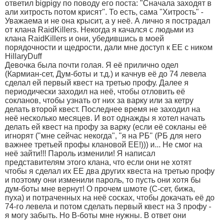
ответил bigpigу по поводу его поста: "Сначала заходят в
али хитрость потом крисят". То есть, сама "Хитрость" -
Уважаема и не она крысит, а у неё. А лично я пострадал
от клана RaidKillers. Некогда я качался с людьми из
клана RaidKillers и они, убедившись в моей
порядочности и щедрости, дали мне доступ к ЕЕ с ником
HillaryDuff
Девочка была почти голая. Я её прилично одел
(Кармиан-сет, Дум-боты и т.д.) и качнув её до 74 левела
сделал ей первый квест на третью профу. Далее я
периодически заходил на неё, чтобы отловить её
сокланов, чтобы узнать от них за варку или за кетру
делать второй квест. Последнее время не заходил на
неё несколько месяцев. И вот однажды я хотел начать
делать ей квест на профу за варку (если её сокланы её
игнорят ("мне сейчас некогда", "я на РБ" (РБ для него
важнее третьей профы клановой ЕЕ!))) и... Не смог на
неё зайти!!! Пароль изменили! Я написал
представителям этого клана, что если они не хотят
чтобы я сделал их ЕЕ два других квеста на третью профу
и поэтому они изменили пароль, то пусть они хотя бы
дум-боты мне вернут! О прочем шмоте (С-сет, бижа,
пуха) и потраченных на неё сосках, чтобы докачать её до
74-го левела и потом сделать первый квест на 3 профу -
я могу забыть. Но В-боты мне нужны. В ответ они