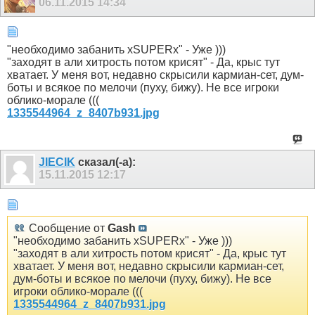
06.11.2015
14:34
"необходимо забанить xSUPERx" - Уже )))
"заходят в али хитрость потом крисят" - Да, крыс тут
хватает. У меня вот, недавно скрысили кармиан-сет, дум-
боты и всякое по мелочи (пуху, бижу). Не все игроки
облико-морале (((
1335544964_z_8407b931.jpg
JIECIK
сказал(-а):
15.11.2015
12:17
Сообщение от
Gash
"необходимо забанить xSUPERx" - Уже )))
"заходят в али хитрость потом крисят" - Да, крыс тут
хватает. У меня вот, недавно скрысили кармиан-сет,
дум-боты и всякое по мелочи (пуху, бижу). Не все
игроки облико-морале (((
1335544964_z_8407b931.jpg