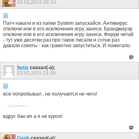
03.03.2015
20:34
Патч накати и из папки System запускайся. Антивирус
отключи или в его исключения игру занеси. Брандмауэр
отключи или в его исключения игру занеси. Форум читай
- тут уже десятки раз про такое писали и сотни раз
давали советы - как грамотно запуститься. И помогало.
fenix
сказал(-а):
03.03.2015
21:08
все попробывал , не получается не чего!
- - - Добавлено - - -
вдруг бан ип а я не курсе!
Gash
сказал(-а):