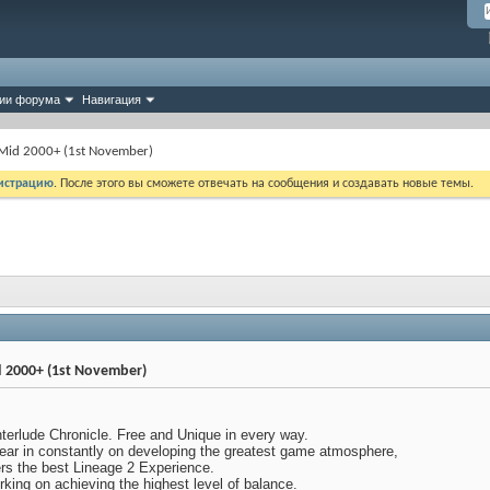
ии форума
Навигация
2Mid 2000+ (1st November)
истрацию
. После этого вы сможете отвечать на сообщения и создавать новые темы.
d 2000+ (1st November)
nterlude Chronicle. Free and Unique in every way.
ear in constantly on developing the greatest game atmosphere,
ers the best Lineage 2 Experience.
king on achieving the highest level of balance.