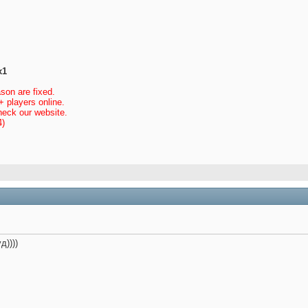
x1
ason are fixed.
+ players online.
heck our website.
4)
д))))