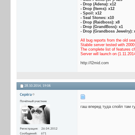
- Drop (Adena): x12
- Drop (Items): x12
- Spoil: x12
- Seal Stones: x10
- Drop (Raidboss): x8
- Drop (GrandBoss): x1
- Drop (Grandboss Jewelry): 
All bug reports from the old se
Stabile server tested with 2000
The complete list of features c
Server will launch on (1.11.201
http://l2mid.com
28.10.2014,
19:06
Серёга
Почётный участник
гаш вперед туда спойл там гу
Регистрация
26.04.2012
Сообщений
671