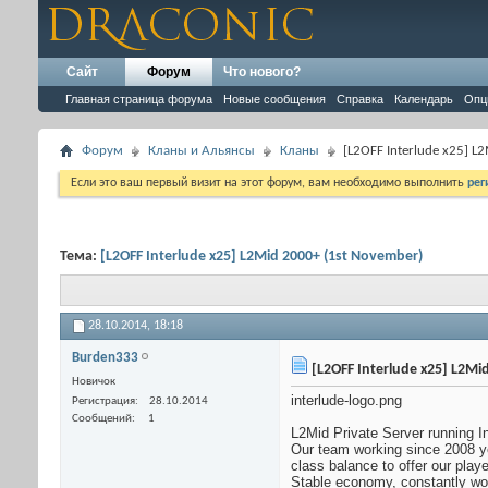
Сайт
Форум
Что нового?
Главная страница форума
Новые сообщения
Справка
Календарь
Опц
Форум
Кланы и Альянсы
Кланы
[L2OFF Interlude x25] L
Если это ваш первый визит на этот форум, вам необходимо выполнить
рег
Тема:
[L2OFF Interlude x25] L2Mid 2000+ (1st November)
28.10.2014,
18:18
Burden333
[L2OFF Interlude x25] L2Mi
Новичок
interlude-logo.png
Регистрация
28.10.2014
Сообщений
1
L2Mid Private Server running I
Our team working since 2008 y
class balance to offer our play
Stable economy, constantly wor