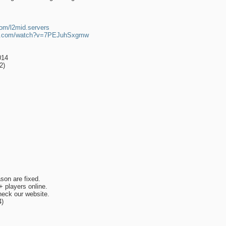
com/l2mid.servers
be.com/watch?v=7PEJuhSxgmw
014
2)
ason are fixed.
+ players online.
heck our website.
4)