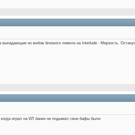
 выпадающие из мобов близкого левела на Interlude - Мерзость. Останус
)я когда играл на ИЛ банки не подымал свои бафы были