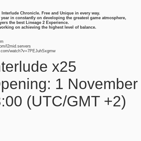
 Interlude Chronicle. Free and Unique in every way.
 year in constantly on developing the greatest game atmosphere,
ayers the best Lineage 2 Experience.
orking on achieving the highest level of balance.
um
com/l2mid.servers
be.com/watch?v=7PEJuhSxgmw
terlude x25
pening: 1 November
8:00 (UTC/GMT +2)