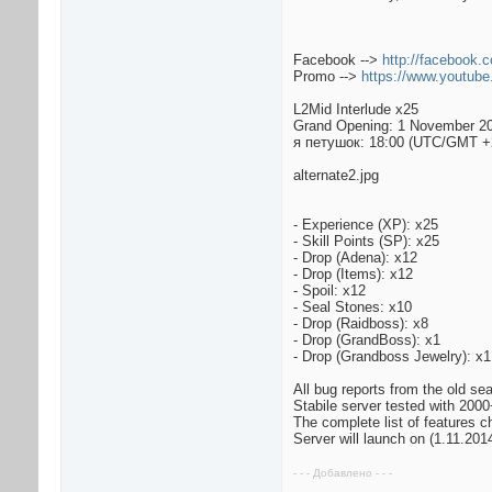
Facebook -->
http://facebook.
Promo -->
https://www.youtu
L2Mid Interlude x25
Grand Opening: 1 November 2
я петушок: 18:00 (UTC/GMT +
alternate2.jpg
- Experience (XP): x25
- Skill Points (SP): x25
- Drop (Adena): x12
- Drop (Items): x12
- Spoil: x12
- Seal Stones: x10
- Drop (Raidboss): x8
- Drop (GrandBoss): x1
- Drop (Grandboss Jewelry): x1
All bug reports from the old se
Stabile server tested with 2000
The complete list of features c
Server will launch on (1.11.201
- - - Добавлено - - -