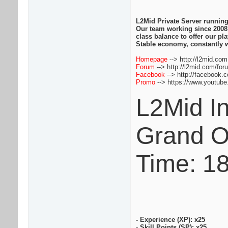
L2Mid Private Server running
Our team working since 2008
class balance to offer our pl
Stable economy, constantly w
Homepage
--> http://l2mid.com
Forum
--> http://l2mid.com/for
Facebook
--> http://facebook.
Promo
--> https://www.youtu
L2Mid In
Grand O
Time: 1
- Experience (XP): x25
- Skill Points (SP): x25