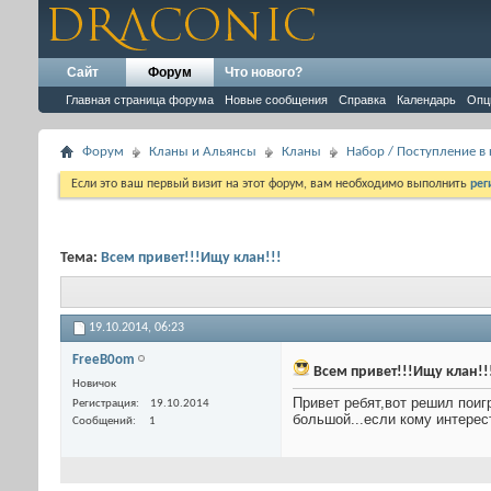
Сайт
Форум
Что нового?
Главная страница форума
Новые сообщения
Справка
Календарь
Опц
Форум
Кланы и Альянсы
Кланы
Набор / Поступление в
Если это ваш первый визит на этот форум, вам необходимо выполнить
рег
Тема:
Всем привет!!!Ищу клан!!!
19.10.2014,
06:23
FreeB0om
Всем привет!!!Ищу клан!!
Новичок
Привет ребят,вот решил поиг
Регистрация
19.10.2014
большой...если кому интерес
Сообщений
1