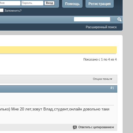
Помощь
Регистрация
Запомнить?
Расширенный поиск
Показано с 1 по 4 из 4
Опции темы
#1
олько) Мне 20 лет,зовут Влад,студент,онлайн довольно таки
Ответить с цитированием