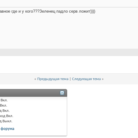
авное где и у кого???Зеленец падло серв ложит))))
«
Предыдущая тема
|
Следующая тема
»
Вкл.
Вкл.
д
Вкл.
код
Вкл.
од
Выкл.
 форума