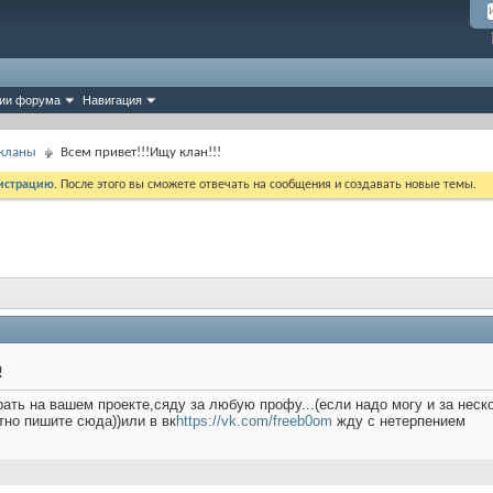
ии форума
Навигация
 кланы
Всем привет!!!Ищу клан!!!
истрацию
. После этого вы сможете отвечать на сообщения и создавать новые темы.
!
рать на вашем проекте,сяду за любую профу...(если надо могу и за неск
тно пишите сюда))или в вк
https://vk.com/freeb0om
жду с нетерпением