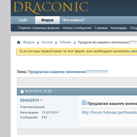
Сайт
Форум
Что нового?
Главная страница форума
Новые сообщения
Справка
Календарь
Опц
Форум
Рынок
Обмен
Предлагаю вашему вниманию!!!!!!!!
Если это ваш первый визит на этот форум, вам необходимо выполнить
рег
Тема:
Предлагаю вашему вниманию!!!!!!!!!!!!!!
30.09.2014,
12:28
Dimka2014
Предлагаю вашему внимани
Участник форума
http://forum.holywar.pw/thread
Регистрация
19.09.2014
Сообщений
242