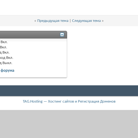
«
Предыдущая тема
|
Следующая тема
»
Вкл.
Вкл.
д
Вкл.
код
Вкл.
од
Выкл.
 форума
TAG.Hosting — Хостинг сайтов и Регистрация Доменов