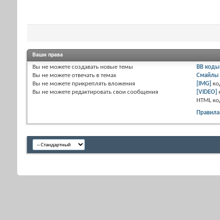
Ваши права
Вы
не можете
создавать новые темы
BB коды
Вы
не можете
отвечать в темах
Смайлы
Вы
не можете
прикреплять вложения
[IMG]
ко
Вы
не можете
редактировать свои сообщения
[VIDEO]
HTML к
Правила