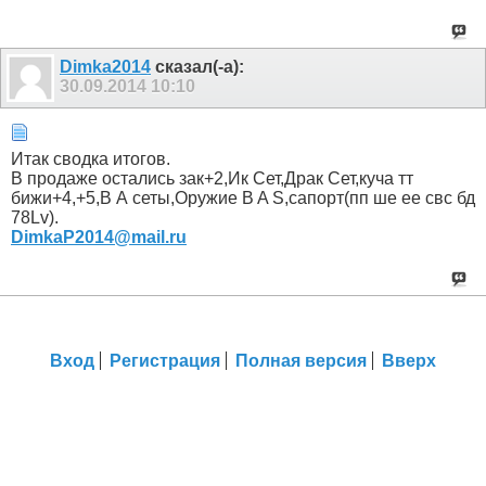
Dimka2014
сказал(-а):
30.09.2014
10:10
Итак сводка итогов.
В продаже остались зак+2,Ик Сет,Драк Сет,куча тт
бижи+4,+5,B А сеты,Оружие B A S,сапорт(пп ше ее свс бд
78Lv).
DimkaP2014@mail.ru
Вход
Регистрация
Полная версия
Вверх