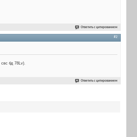
Ответить с цитированием
#2
свс бд 78Lv).
Ответить с цитированием