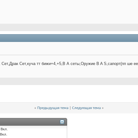
 Сет,Драк Сет,куча тт бижи+4,+5,B А сеты,Оружие B A S,сапорт(пп ше ее 
«
Предыдущая тема
|
Следующая тема
»
Вкл.
Вкл.