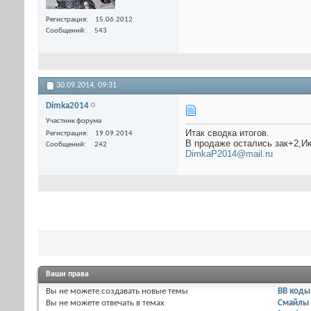
Регистрация
15.06.2012
Сообщений
543
30.09.2014,
09:31
Dimka2014
Участник форума
Итак сводка итогов.
Регистрация
19.09.2014
В продаже остались зак+2,Ик
Сообщений
242
DimkaP2014@mail.ru
Ваши права
Вы
не можете
создавать новые темы
BB коды
Вы
не можете
отвечать в темах
Смайлы