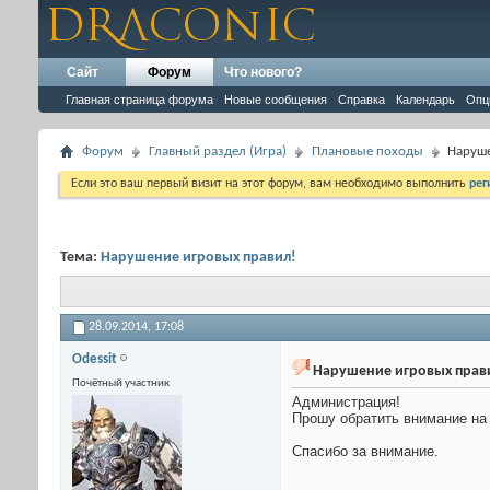
Сайт
Форум
Что нового?
Главная страница форума
Новые сообщения
Справка
Календарь
Опц
Форум
Главный раздел (Игра)
Плановые походы
Наруше
Если это ваш первый визит на этот форум, вам необходимо выполнить
рег
Тема:
Нарушение игровых правил!
28.09.2014,
17:08
Odessit
Нарушение игровых прав
Почётный участник
Администрация!
Прошу обратить внимание на
Спасибо за внимание.