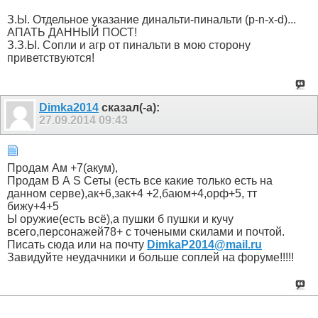
З.Ы. Отдельное указание динальти-пинальти (p-n-x-d)...
АПАТЬ ДАННЫЙ ПОСТ!
З.З.Ы. Сопли и агр от пинальти в мою сторону
приветствуются!
Dimka2014
сказал(-а):
27.09.2014
09:43
Продам Ам +7(акум),
Продам В А S Сеты (есть все какие только есть на
данном серве),ак+6,зак+4 +2,баюм+4,орф+5, тт
бижу+4+5
Ы оружие(есть всё),а пушки б пушки и кучу
всего,персонажей78+ c точеными скилами и почтой.
Писать сюда или на почту
DimkaP2014@mail.ru
Завидуйте неудачники и больше соплей на форуме!!!!!