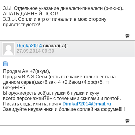
З.Ы. Отдельное указание динальти-пинальти (p-n-x-d)...
АПАТЬ ДАННЫЙ ПОСТ!
З.З.Ы. Сопли и агр от пинальти в мою сторону
приветствуются!
Dimka2014
сказал(-а):
27.09.2014
09:39
Продам Ам +7(акум),
Продам В А S Сеты (есть все какие только есть на
данном серве),ак+6,зак+4 +2,баюм+4,орф+5, тт
бижу+4+5
Ы оружие(есть всё),а пушки б пушки и кучу
всего,персонажей78+ c точеными скилами и почтой.
Писать сюда или на почту
DimkaP2014@mail.ru
Завидуйте неудачники и больше соплей на форуме!!!!!