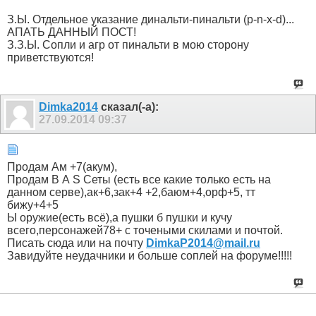
З.Ы. Отдельное указание динальти-пинальти (p-n-x-d)...
АПАТЬ ДАННЫЙ ПОСТ!
З.З.Ы. Сопли и агр от пинальти в мою сторону
приветствуются!
Dimka2014
сказал(-а):
27.09.2014
09:37
Продам Ам +7(акум),
Продам В А S Сеты (есть все какие только есть на
данном серве),ак+6,зак+4 +2,баюм+4,орф+5, тт
бижу+4+5
Ы оружие(есть всё),а пушки б пушки и кучу
всего,персонажей78+ c точеными скилами и почтой.
Писать сюда или на почту
DimkaP2014@mail.ru
Завидуйте неудачники и больше соплей на форуме!!!!!