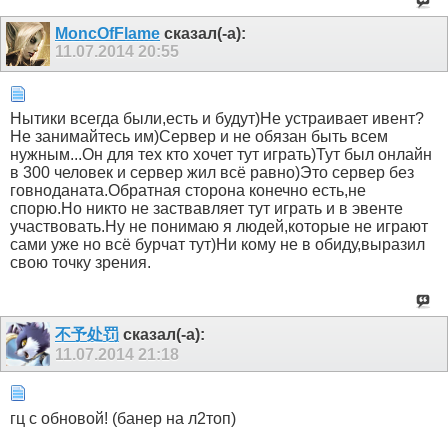
MoncOfFlame
сказал(-а):
11.07.2014
20:55
Нытики всегда были,есть и будут)Не устраивает ивент?
Не занимайтесь им)Сервер и не обязан быть всем
нужным...Он для тех кто хочет тут играть)Тут был онлайн
в 300 человек и сервер жил всё равно)Это сервер без
говноданата.Обратная сторона конечно есть,не
спорю.Но никто не заствавляет тут играть и в эвенте
участвовать.Ну не понимаю я людей,которые не играют
сами уже но всё бурчат тут)Ни кому не в обиду,выразил
свою точку зрения.
不予处罚
сказал(-а):
11.07.2014
21:18
гц c обновой! (банер на л2топ)