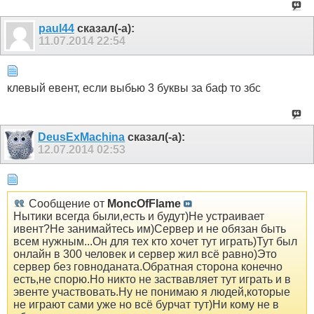
paul44
сказал(-а):
11.07.2014
22:54
клевый евент, если выбью 3 буквы за баф то збс
DeusExMachina
сказал(-а):
12.07.2014
02:53
Сообщение от
MoncOfFlame
Нытики всегда были,есть и будут)Не устраивает
ивент?Не занимайтесь им)Сервер и не обязан быть
всем нужным...Он для тех кто хочет тут играть)Тут был
онлайн в 300 человек и сервер жил всё равно)Это
сервер без говноданата.Обратная сторона конечно
есть,не спорю.Но никто не заствавляет тут играть и в
эвенте участвовать.Ну не понимаю я людей,которые
не играют сами уже но всё бурчат тут)Ни кому не в