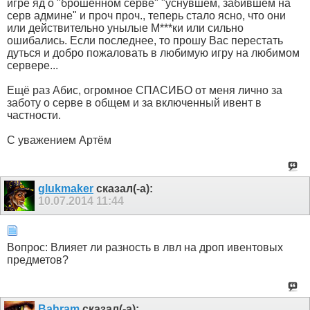
игре яд о "брошенном серве" "уснувшем, забившем на
серв админе" и проч проч., теперь стало ясно, что они
или действительно унылые М***ки или сильно
ошибались. Если последнее, то прошу Вас перестать
дуться и добро пожаловать в любимую игру на любимом
сервере...
Ещё раз Абис, огромное СПАСИБО от меня лично за
заботу о серве в общем и за включенный ивент в
частности.
С уважением Артём
glukmaker
сказал(-а):
10.07.2014
11:44
Вопрос: Влияет ли разность в лвл на дроп ивентовых
предметов?
Bahram
сказал(-а):