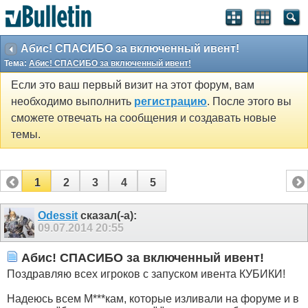
Абис! СПАСИБО за включенный ивент!
Тема:
Абис! СПАСИБО за включенный ивент!
Если это ваш первый визит на этот форум, вам
необходимо выполнить
регистрацию
. После этого вы
сможете отвечать на сообщения и создавать новые
темы.
1
2
3
4
5
Odessit
сказал(-а):
09.07.2014
20:55
Абис! СПАСИБО за включенный ивент!
Поздравляю всех игроков с запуском ивента КУБИКИ!
Надеюсь всем М***кам, которые изливали на форуме и в