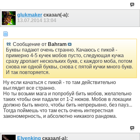
glukmaker
сказал(-а):
13.07.2014
13:04
Сообщение от
Bahram
Буквы падают очень странно. Качаюсь с пикой -
примерно 4-5 кучек мобов пусто, следующая кучка
сразу дропает нескольких букв, с каждого моба, потом
снова ни одной буквы, снова с пятой кучки много букв.
И так повторяется.
Ну если качаться с пикой - то там действительно
выглядит все странно.
Но ты возьми мага и попробуй бить мобов, желательно
таких чтобы они падали от 1-2 нюков. Мобов в локации
должно быть много, чтобы бить непрерывно, без пауз...
Тогда поймешь что там есть очень интерестная
закономерность, и абсолютно никакого рандома.
Elvenking
сказал(-а):