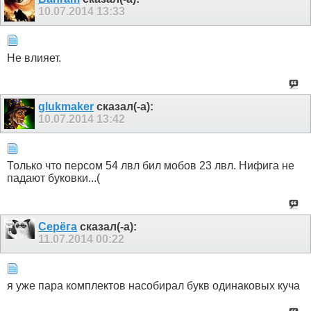
10.07.2014
13:33
Не влияет.
glukmaker
сказал(-а):
10.07.2014
13:42
Только что персом 54 лвл бил мобов 23 лвл. Нифига не
падают буковки...(
Серёга
сказал(-а):
11.07.2014
00:22
я уже пара комплектов насобирал букв одинаковых куча