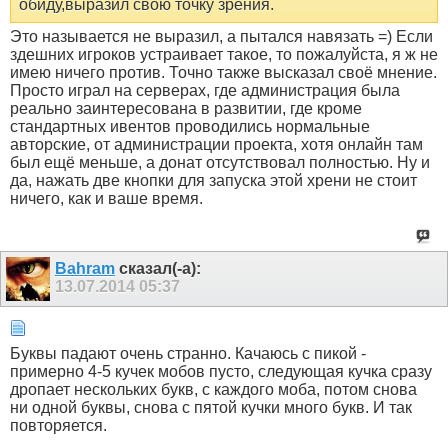
обиду,выразил свою точку зрения.
Это называется не выразил, а пытался навязать =) Если
здешних игроков устраивает такое, то пожалуйста, я ж не
имею ничего против. Точно также высказал своё мнение.
Просто играл на серверах, где администрация была
реально заинтересована в развитии, где кроме
стандартных ивентов проводились нормальные
авторские, от администрации проекта, хотя онлайн там
был ещё меньше, а донат отсутствовал полностью. Ну и
да, нажать две кнопки для запуска этой хрени не стоит
ничего, как и ваше время.
Bahram
сказал(-а):
13.07.2014
05:37
Буквы падают очень странно. Качаюсь с пикой -
примерно 4-5 кучек мобов пусто, следующая кучка сразу
дропает нескольких букв, с каждого моба, потом снова
ни одной буквы, снова с пятой кучки много букв. И так
повторяется.