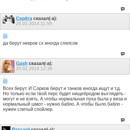
Серёга
сказал(-а):
25.02.2014
11:59
да берут некров сх иногда спелсов
Gash
сказал(-а):
25.02.2014
12:30
Всех берут. И Сорков берут и танков иногда ищут и т.д.
Но только если твой перс будет нищебродом выглядеть -
могут и не взять. А чтобы нормальная пуха была у виза и
нормальный шмот - нужно бабло. А чтобы было бабло -
нужен слитый спойлер.
Brocard
сказал(-а):