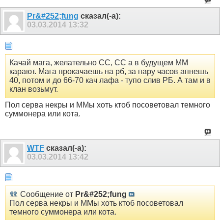
Pr&#252;fung
сказал(-а):
03.03.2014
13:32
Качай мага, желательно СС, СС а в будущем ММ
карают. Мага прокачаешь на рб, за пару часов апнешь
40, потом и до 66-70 кач лафа - тупо слив РБ. А там и в
клан возьмут.
Пол серва некры и ММы хоть ктоб посоветовал темного
суммонера или кота.
WTF
сказал(-а):
03.03.2014
13:42
Сообщение от
Pr&#252;fung
Пол серва некры и ММы хоть ктоб посоветовал
темного суммонера или кота.