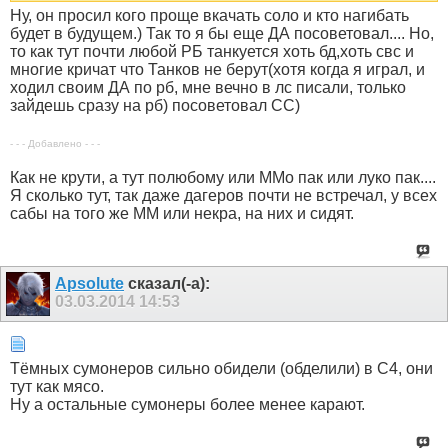
Ну, он просил кого проще вкачать соло и кто нагибать
будет в будущем.) Так то я бы еще ДА посоветовал.... Но,
то как тут почти любой РБ танкуется хоть бд,хоть свс и
многие кричат что Танков не берут(хотя когда я играл, и
ходил своим ДА по рб, мне вечно в лс писали, только
зайдешь сразу на рб) посоветовал СС)
- - - Добавлено - - -
Как не крути, а тут полюбому или ММо пак или луко пак....
Я сколько тут, так даже дагеров почти не встречал, у всех
сабы на того же ММ или некра, на них и сидят.
Apsolute
сказал(-а):
03.03.2014
14:53
Тёмных сумонеров сильно обидели (обделили) в С4, они
тут как мясо.
Ну а остальные сумонеры более менее карают.