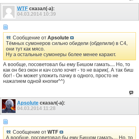
WTF
сказал(-а):
04.03.2014
10:39
Сообщение от
Apsolute
Тёмных сумонеров сильно обидели (обделили) в С4,
они тут как мясо.
Ну а остальные сумонеры более менее карают.
А вообще, посоветовал бы ему Бишом гамать.... Но, то
как он без окон и кач соло хочет - то не варик(. А так биш
бог! - Он может уложить пачку в одного, просто не
нажатием одной кнопки^^)
Apsolute
сказал(-а):
04.03.2014
11:28
Сообщение от
WTF
А вообще, посоветовал бы ему Бишом гамать.... Но, то