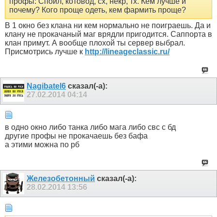
профы: Спойл, котовод, сх, некр, тх. Кем лучше и
почему? Кого проще одеть, кем фармить проще?
В 1 окно без клана ни кем нормально не поиграешь. Да и
клану не прокачаный маг врядли пригодится. Саппорта в
клан примут. А вообще плохой ты сервер выбрал.
Присмотрись лучше к
http://lineageclassic.ru/
Nagibatel6
сказал(-а):
27.02.2014
04:14
в одно окно либо танка либо мага либо свс с бд
другие профы не прокачаешь без бафа
а этими можна по рб
Железобетонный
сказал(-а):
28.02.2014
13:56