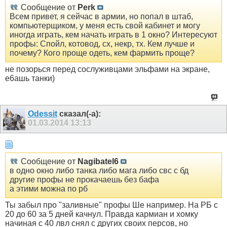
Сообщение от
Perk
Всем привет, я сейчас в армии, но попал в штаб,
компьютерщиком, у меня есть свой кабинет и могу
иногда играть, кем начать играть в 1 окно? Интересуют
профы: Спойл, котовод, сх, некр, тх. Кем лучше и
почему? Кого проще одеть, кем фармить проще?
не позорься перед сослуживцами эльфами на экране,
е6ашь танки)
Odessit
сказал(-а):
01.03.2014
13:13
Сообщение от
Nagibatel6
в одно окно либо танка либо мага либо свс с бд
другие профы не прокачаешь без бафа
а этими можна по рб
Ты забыл про "заливные" профы Ше например. На РБ с
20 до 60 за 5 дней качнул. Правда кармиан и хомку
начиная с 40 лвл снял с других своих персов, но