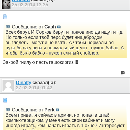
25.02.2014
13:35
Сообщение от
Gash
Всех берут. И Сорков берут и танков иногда ищут и т.д.
Но только если твой перс будет нищебродом
выглядеть - могут и не взять. А чтобы нормальная
пуха была у виза и нормальный шмот - нужно бабло. А
чтобы было бабло - нужен слитый спойлер.
Закрой гнилую пасть гашокиргиз !!!
Dinalty
сказал(-а):
27.02.2014
01:42
Сообщение от
Perk
Всем привет, я сейчас в армии, но попал в штаб,
компьютерщиком, у меня есть свой кабинет и могу
иногда играть, кем начать играть в 1 окно? Интересуют