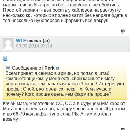
магом - очень быстро, но без залив\окон- не обойтись.
Простой вариант - выпросить у хайлевов на раскрутку
несколько кк , которых вполне хватит без напряга одеть в
топ несколько нубоперсов и фармить всё вокруг.
WTF
сказал(-а):
03.03.2014
07:34
Сообщение от
Perk
Всем привет, я сейчас в армии, но попал в штаб,
компьютерщиком, у меня есть свой кабинет и могу
иногда играть, кем начать играть в 1 окно? Интересуют
профы: Спойл, котовод, сх, некр, тх. Кем лучше и
почему? Кого проще одеть, кем фармить проще?
Качай мага, желательно СС, СС а в будущем ММ карают.
Мага прокачаешь на рб, за пару часов апнешь 40, потом
и до 66-70 кач лафа - тупо слив РБ. А там и в клан
возьмут.