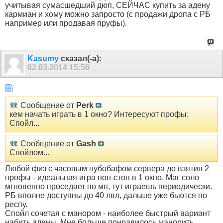
учитывая сумасшедший дюп, СЕЙЧАС купить за адену
кармиан и хому можно запросто (с продажи дропа с РБ
например или продавая пруфы).
Kasumy
сказал(-а):
02.03.2014
15:56
Сообщение от
Perk
кем начать играть в 1 окно? Интересуют профы:
Спойл...
Сообщение от
Gash
Спойлом...
Любой физ с часовым нубобафом сервера до взятия 2
профы - идеальная игра нон-стоп в 1 окно. Маг соло
мгновенно проседает по мп, тут играешь периодически.
РБ вполне доступны до 40 лвл, дальше уже бьются по
респу.
Спойл сочетая с манором - наиболее быстрый вариант
набить адены. Мне больше понравилось манорить