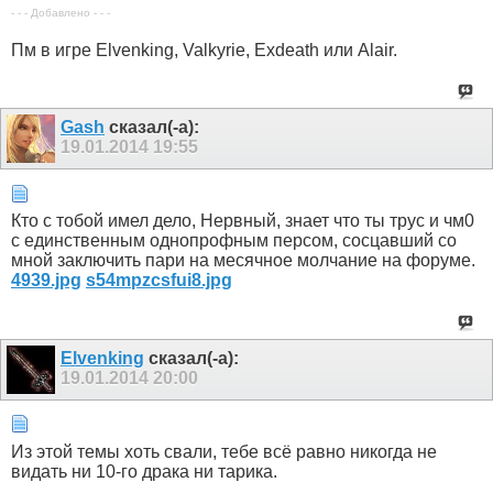
- - - Добавлено - - -
Пм в игре Elvenking, Valkyrie, Exdeath или Alair.
Gash
сказал(-а):
19.01.2014
19:55
Кто с тобой имел дело, Нервный, знает что ты трус и чм0
с единственным однопрофным персом, cocцавший со
мной заключить пари на месячное молчание на форуме.
4939.jpg
s54mpzcsfui8.jpg
Elvenking
сказал(-а):
19.01.2014
20:00
Из этой темы хоть свали, тебе всё равно никогда не
видать ни 10-го драка ни тарика.