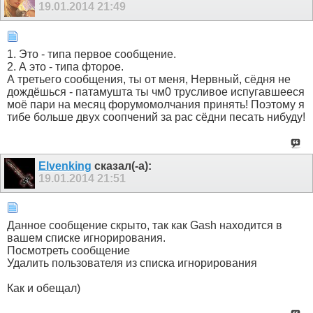
19.01.2014
21:49
1. Это - типа первое сообщение.
2. А это - типа фторое.
А третьего сообщения, ты от меня, Нервный, сёдня не
дождёшься - патамушта ты чм0 трусливое испугавшееся
моё пари на месяц форумомолчания принять! Поэтому я
тибе больше двух соопчений за рас сёдни песать нибуду!
Elvenking
сказал(-а):
19.01.2014
21:51
Данное сообщение скрыто, так как Gash находится в
вашем списке игнорирования.
Посмотреть сообщение
Удалить пользователя из списка игнорирования
Как и обещал)