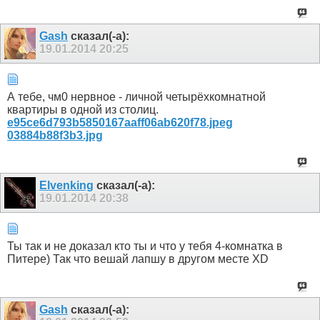
Gash
сказал(-а):
19.01.2014
20:25
А тебе, чм0 нервное - личной четырёхкомнатной
квартиры в одной из столиц.
e95ce6d793b5850167aaff06ab620f78.jpeg
03884b88f3b3.jpg
Elvenking
сказал(-а):
19.01.2014
20:38
Ты так и не доказал кто ты и что у тебя 4-комнатка в
Питере) Так что вешай лапшу в другом месте XD
Gash
сказал(-а):