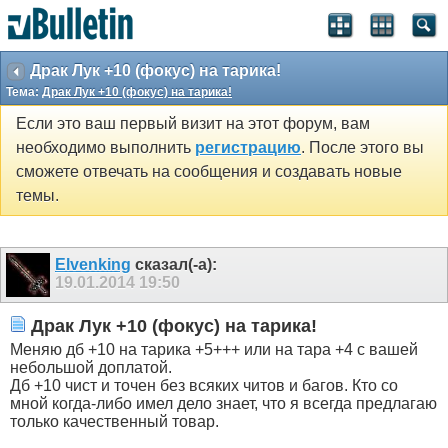
Драк Лук +10 (фокус) на тарика!
Тема:
Драк Лук +10 (фокус) на тарика!
Если это ваш первый визит на этот форум, вам
необходимо выполнить
регистрацию
. После этого вы
сможете отвечать на сообщения и создавать новые
темы.
Elvenking
сказал(-а):
19.01.2014
19:50
Драк Лук +10 (фокус) на тарика!
Меняю дб +10 на тарика +5+++ или на тара +4 с вашей
небольшой доплатой.
Дб +10 чист и точен без всяких читов и багов. Кто со
мной когда-либо имел дело знает, что я всегда предлагаю
только качественный товар.