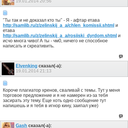
19.01.2014
20:56
"Ты так и не доказал кто ты" - Я - афтар етава
http://samlib.ru/z/zelinskij_a_a/chlen_komissii.shtml
и
етава
http://samlib.ru/z/zelinskij_a_a/rosiiski_dyrdom.shtml
и
исчо многа чиво! А ты - чм0, ничего не способное
написать и скреативить.
Elvenking
сказал(-а):
19.01.2014
21:13
Короче плагиатор хренов, сваливай с темы. Тут у меня
торговое предложение и я не намерен из-за тебя
засирать эту тему. Еще хоть одно сообщение тут
напишешь и я тебя в игнор кину, заипал уже)
Gash
сказал(-а):