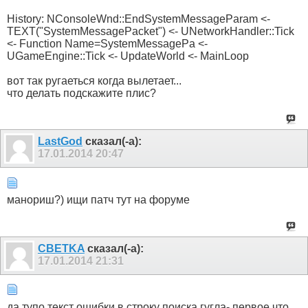
History: NConsoleWnd::EndSystemMessageParam <-
TEXT("SystemMessagePacket") <- UNetworkHandler::Tick
<- Function Name=SystemMessagePa <-
UGameEngine::Tick <- UpdateWorld <- MainLoop
вот так ругаеться когда вылетает...
что делать подскажите плис?
LastGod
сказал(-а):
17.01.2014
20:47
манориш?) ищи патч тут на форуме
CBETKA
сказал(-а):
17.01.2014
21:31
да тупо текст ошибки в строку поиска гугла- первое что