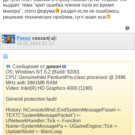
выдает: тема "крит ошибка членов пати во время
манора", этого форума
раздел если не ошибаюсь
решение технических проблем, гугл знает все
Ринат
сказал(-а):
18.01.2014
21:17
Сообщение от
димач
OS: Windows NT 6.2 (Build: 9200)
CPU: GenuineIntel PentiumPro-class processor @ 2496
MHz with 3961MB RAM
Video: Intel(R) HD Graphics 4000 (1190)
General protection fault!
History: NConsoleWnd::EndSystemMessageParam <-
TEXT("SystemMessagePacket") <-
UNetworkHandler::Tick <- Function
Name=SystemMessagePa <- UGameEngine::Tick <-
UpdateWorld <- MainLoop