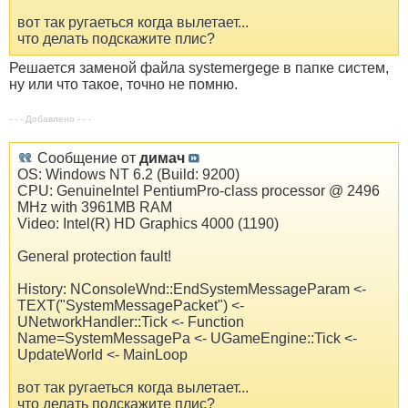
вот так ругаеться когда вылетает...
что делать подскажите плис?
Решается заменой файла systemergege в папке систем,
ну или что такое, точно не помню.
- - - Добавлено - - -
Сообщение от
димач
OS: Windows NT 6.2 (Build: 9200)
CPU: GenuineIntel PentiumPro-class processor @ 2496
MHz with 3961MB RAM
Video: Intel(R) HD Graphics 4000 (1190)
General protection fault!
History: NConsoleWnd::EndSystemMessageParam <-
TEXT("SystemMessagePacket") <-
UNetworkHandler::Tick <- Function
Name=SystemMessagePa <- UGameEngine::Tick <-
UpdateWorld <- MainLoop
вот так ругаеться когда вылетает...
что делать подскажите плис?