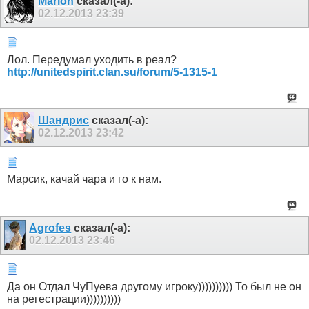
Marion
сказал(-а):
02.12.2013
23:39
Лол. Передумал уходить в реал?
http://unitedspirit.clan.su/forum/5-1315-1
Шандрис
сказал(-а):
02.12.2013
23:42
Марсик, качай чара и го к нам.
Agrofes
сказал(-а):
02.12.2013
23:46
Да он Отдал ЧуПуева другому игроку)))))))))) То был не он
на регестрации))))))))))