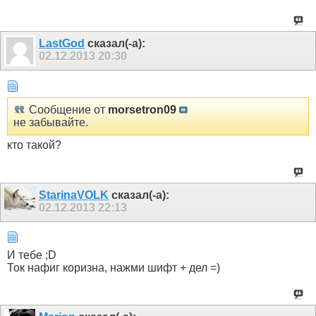
LastGod
сказал(-а):
02.12.2013
20:30
Сообщение от
morsetron09
не забывайте.
кто такой?
StarinaVOLK
сказал(-а):
02.12.2013
22:13
И тебе ;D
Ток нафиг коризна, нажми шифт + дел =)