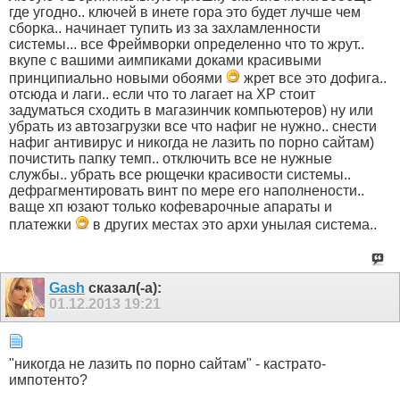
где угодно.. ключей в инете гора это будет лучше чем
сборка.. начинает тупить из за захламленности
системы... все Фреймворки определенно что то жрут..
вкупе с вашими аимпиками доками красивыми
принципиально новыми обоями
жрет все это дофига..
отсюда и лаги.. если что то лагает на XP стоит
задуматься сходить в магазинчик компьютеров) ну или
убрать из автозагрузки все что нафиг не нужно.. снести
нафиг антивирус и никогда не лазить по порно сайтам)
почистить папку темп.. отключить все не нужные
службы.. убрать все рющечки красивости системы..
дефрагментировать винт по мере его наполнености..
ваще хп юзают только кофеварочные апараты и
платежки
в других местах это архи унылая система..
Gash
сказал(-а):
01.12.2013
19:21
"никогда не лазить по порно сайтам" - кастрато-
импотенто?