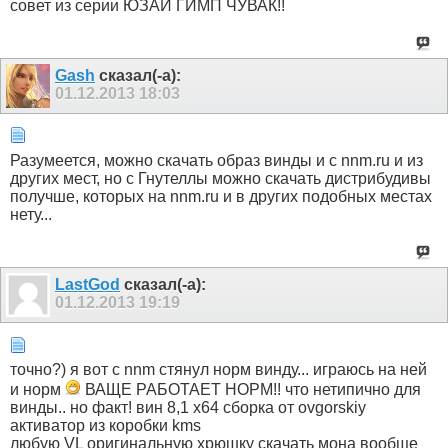
совет из серии ЮЗАЙ ГИМП ЧУВАК!!
Gash
сказал(-а):
01.12.2013
18:03
Разумеется, можно скачать образ винды и с nnm.ru и из
других мест, но с Гнутеллы можно скачать дистрибудивы
получше, которых на nnm.ru и в других подобных местах
нету...
LastGod
сказал(-а):
01.12.2013
19:19
точно?) я вот с nnm стянул норм винду... играюсь на ней
и норм
ВАЩЕ РАБОТАЕТ НОРМ!! что нетипично для
винды.. но факт! вин 8,1 x64 сборка от ovgorskiy
активатор из коробки kms
любую VL оригинальную хрюшку скачать мона вообще