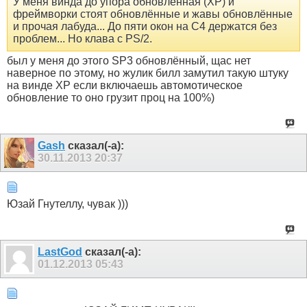
У меня винда до упора обновлённая (ХР) и
фреймворки стоят обновлённые и жавы обновлённые
и прочая лабуда... До пяти окон на С4 держатся без
проблем... Но клава с PS/2.
был у меня до этого SP3 обновлённый, щас нет
наверное по этому, но жулик билл замутил такую штуку
на винде ХР если включаешь автомотическое
обновление то оно грузит проц на 100%)
Gash
сказал(-а):
30.11.2013
20:37
Юзай Гнутеллу, чувак )))
LastGod
сказал(-а):
01.12.2013
05:43