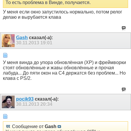
То есть проблема в Винде, получается.
У меня если окно запустилось нормально, потом релог
делаю и вырубается клава
Gash
сказал(-а):
30.11.2013
19:01
У меня винда до упора обновлённая (ХР) и фреймворки
стоят обновлённые и жавы обновлённые и прочая
лабуда... До пяти окон на С4 держатся без проблем... Но
клава с PS/2.
pocik93
сказал(-а):
30.11.2013
20:34
Сообщение от
Gash