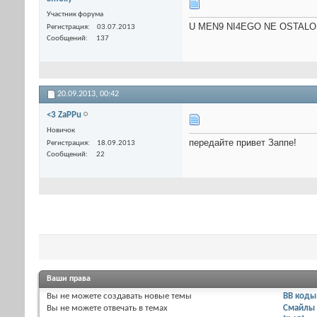
Участник форума
U MEN9 NI4EGO NE OSTALO
Регистрация
03.07.2013
Сообщений
137
20.09.2013,
00:42
<3 ZaPPu
Новичок
передайте привет Заппе!
Регистрация
18.09.2013
Сообщений
22
Ваши права
Вы
не можете
создавать новые темы
BB коды
Вы
не можете
отвечать в темах
Смайлы