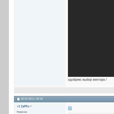
одобряю выбор вектора !
18.09.2013,
06:56
<3 ZaPPu
Новичок