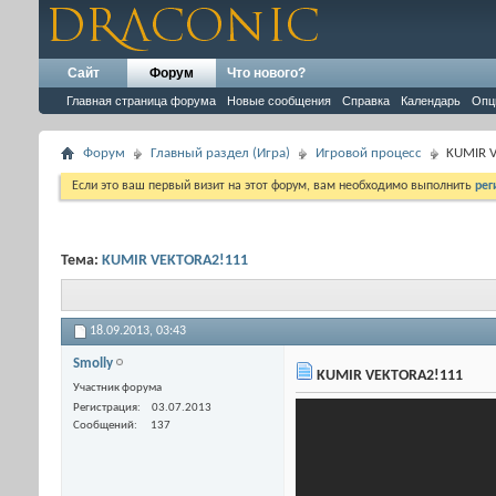
Сайт
Форум
Что нового?
Главная страница форума
Новые сообщения
Справка
Календарь
Опц
Форум
Главный раздел (Игра)
Игровой процесс
KUMIR 
Если это ваш первый визит на этот форум, вам необходимо выполнить
рег
Тема:
KUMIR VEKTORA2!111
18.09.2013,
03:43
Smolly
KUMIR VEKTORA2!111
Участник форума
Регистрация
03.07.2013
Сообщений
137