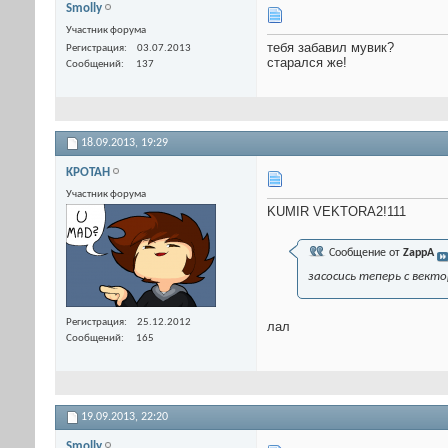
Smolly
Участник форума
тебя забавил мувик?
Регистрация
03.07.2013
старался же!
Сообщений
137
18.09.2013,
19:29
KPOTAH
Участник форума
KUMIR VEKTORA2!111
Сообщение от
ZappA
засосись теперь с вект
Регистрация
25.12.2012
лал
Сообщений
165
19.09.2013,
22:20
Smolly