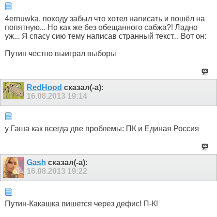
4ernuwka, походу забыл что хотел написать и пошёл на
попятную... Но как же без обещанного сабжа?! Ладно
уж... Я спасу сию тему написав странный текст... Вот он:
Путин честно выиграл выборы
RedHood
сказал(-а):
16.08.2013
19:14
у Гаша как всегда две проблемы: ПК и Единая Россия
Gash
сказал(-а):
16.08.2013
19:22
Путин-Кaкaшка пишется через дефис! П-К!