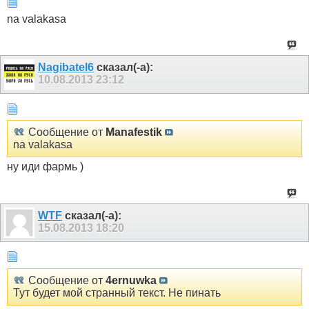
na valakasa
Nagibatel6
сказал(-а):
10.08.2013
23:12
Сообщение от
Manafestik
na valakasa
ну иди фармь )
WTF
сказал(-а):
15.08.2013
18:20
Сообщение от
4ernuwka
Тут будет мой странный текст. Не пинать