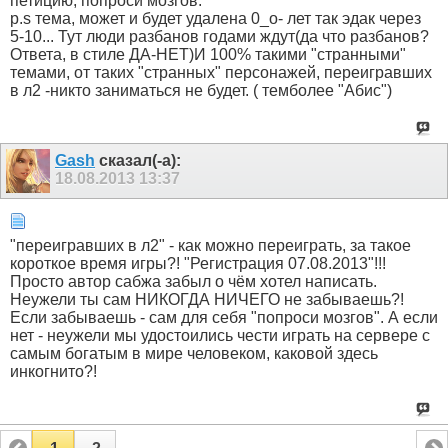
петицию, попроси мозгов.
p.s тема, может и будет удалена 0_о- лет так эдак через
5-10... Тут люди разбанов годами ждут(да что разбанов?
Ответа, в стиле ДА-НЕТ)И 100% такими "странными"
темами, от таких "странных" персонажей, переигравших
в л2 -никто заниматься не будет. ( темболее "Абис")
Gash
сказал(-а):
18.08.2013
13:37
"переигравших в л2" - как можно переиграть, за такое
короткое время игры?! "Регистрация 07.08.2013"!!!
Просто автор сабжа забыл о чём хотел написать.
Неужели ты сам НИКОГДА НИЧЕГО не забываешь?!
Если забываешь - сам для себя "попроси мозгов". А если
нет - неужели мы удостоились чести играть на сервере с
самым богатым в мире человеком, каковой здесь
инкогнито?!