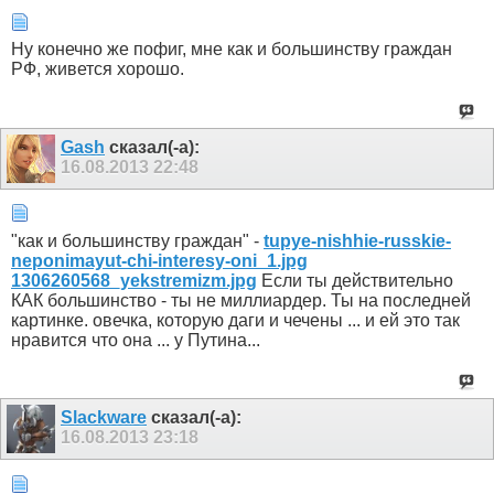
Ну конечно же пофиг, мне как и большинству граждан
РФ, живется хорошо.
Gash
сказал(-а):
16.08.2013
22:48
"как и большинству граждан" -
tupye-nishhie-russkie-
neponimayut-chi-interesy-oni_1.jpg
1306260568_yekstremizm.jpg
Если ты действительно
КАК большинство - ты не миллиардер. Ты на последней
картинке. овечка, которую даги и чечены ... и ей это так
нравится что она ... у Путина...
Slackware
сказал(-а):
16.08.2013
23:18