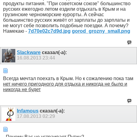
продукты питания. "При советском союзе" большинство
русских ежегодно летом ездили отдыхать в Крым и на
грузинские черноморские курорты. А сейчас
большинство русских живёт от зарплаты до зарплаты и
не могут себе позволить подобные поездки. А почему?
Намекаю -
7d70e02c7d9d.jpg
gorod_grozny_small.png
Slackware
сказал(-а):
16.08.2013
23:44
Всегда мечтал поехать в Крым. Но к сожалению пока там
нет ничего пригодного для отдыха и никогда не было и
никогда не будет
Infamous
сказал(-а):
17.08.2013
02:29
- Почему Вас не устраивает Путин?