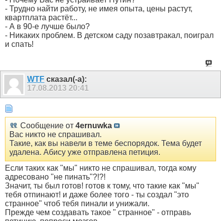
- Трудно найти работу, не имея опыта, цены растут,
квартплата растёт...
- А в 90-е лучше было?
- Никаких проблем. В детском саду позавтракал, поиграл
и спать!
WTF
сказал(-а):
17.08.2013
20:41
Сообщение от
4ernuwka
Вас никто не спрашивал.
Такие, как вы навели в теме беспорядок. Тема будет
удалена. Абису уже отправлена петиция.
Если таких как "мы" никто не спрашивал, тогда кому
адресовано "не пинать"?!?!
Значит, ты был готов! готов к тому, что такие как "мы"
тебя отпинают! и даже более того - ты создал "это
странное" чтоб тебя пинали и унижали.
Прежде чем создавать такое " странное" - отправь