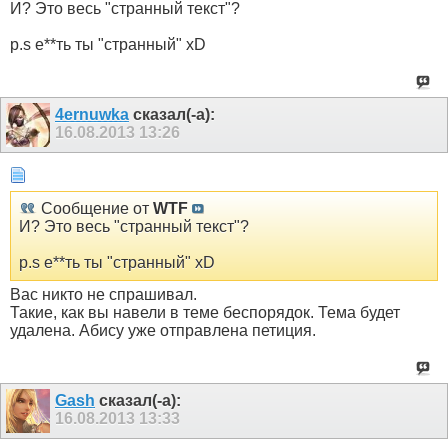
И? Это весь "странный текст"?
p.s е**ть ты "странный" xD
4ernuwka
сказал(-а):
16.08.2013
13:26
Сообщение от
WTF
И? Это весь "странный текст"?
p.s е**ть ты "странный" xD
Вас никто не спрашивал.
Такие, как вы навели в теме беспорядок. Тема будет
удалена. Абису уже отправлена петиция.
Gash
сказал(-а):
16.08.2013
13:33