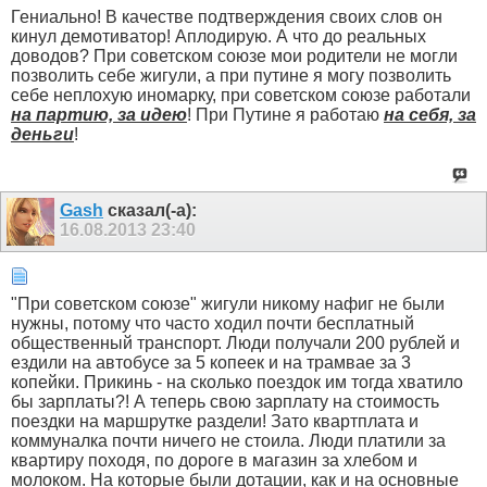
Гениально! В качестве подтверждения своих слов он
кинул демотиватор! Аплодирую. А что до реальных
доводов? При советском союзе мои родители не могли
позволить себе жигули, а при путине я могу позволить
себе неплохую иномарку, при советском союзе работали
на партию, за идею
! При Путине я работаю
на себя, за
деньги
!
Gash
сказал(-а):
16.08.2013
23:40
"При советском союзе" жигули никому нафиг не были
нужны, потому что часто ходил почти бесплатный
общественный транспорт. Люди получали 200 рублей и
ездили на автобусе за 5 копеек и на трамвае за 3
копейки. Прикинь - на сколько поездок им тогда хватило
бы зарплаты?! А теперь свою зарплату на стоимость
поездки на маршрутке раздели! Зато квартплата и
коммуналка почти ничего не стоила. Люди платили за
квартиру походя, по дороге в магазин за хлебом и
молоком. На которые были дотации, как и на основные