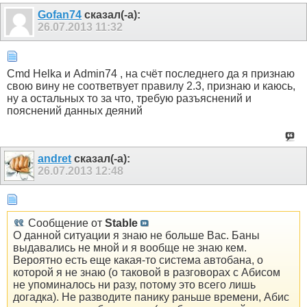
Gofan74
сказал(-а):
26.07.2013
11:32
Cmd Helka и Admin74 , на счёт последнего да я признаю
свою вину не соответвует правилу 2.3, признаю и каюсь,
ну а остальных то за что, требую разъяснений и
пояснений данных деяний
andret
сказал(-а):
26.07.2013
12:48
Сообщение от
Stable
О данной ситуации я знаю не больше Вас. Баны
выдавались не мной и я вообще не знаю кем.
Вероятно есть еще какая-то система автобана, о
которой я не знаю (о таковой в разговорах с Абисом
не упоминалось ни разу, потому это всего лишь
догадка). Не разводите панику раньше времени, Абис