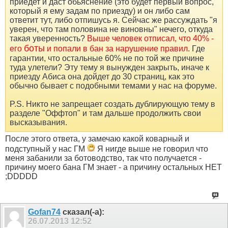
приедет и даст обьяснение (это будет первый вопрос,
который я ему задам по приезду) и он либо сам
ответит тут, либо отпишусь я. Сейчас же рассуждать "я
уверен, что там половина не виновны" нечего, откуда
такая уверенность?
Выше человек отписал, что 40% -
боты
его
и попали в бан за нарушение правил
. Где
гарантии, что остальные 60% не по той же причине
туда улетели? Эту тему я вынужден закрыть, иначе к
приезду Абиса она дойдет до 30 страниц, как это
обычно бывает с подобными темами у нас на форуме.
P.S. Никто не запрещает создать дублирующую тему в
разделе "Оффтоп" и там дальше продолжить свои
высказывания.
После этого ответа, у замечаю какой коварный и
подступный у нас ГМ
Я нигде выше не говорил что
меня забанили за ботоводство, так что получается -
причину моего бана ГМ знает - а причину остальных НЕТ
;DDDDD
Gofan74
сказал(-а):
26.07.2013
12:52