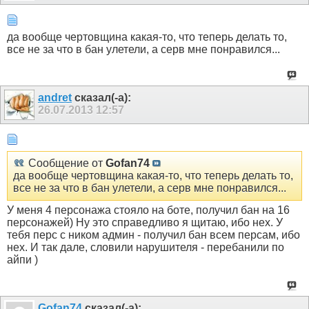
да вообще чертовщина какая-то, что теперь делать то,
все не за что в бан улетели, а серв мне понравился...
andret
сказал(-а):
26.07.2013
12:57
Сообщение от
Gofan74
да вообще чертовщина какая-то, что теперь делать то,
все не за что в бан улетели, а серв мне понравился...
У меня 4 персонажа стояло на боте, получил бан на 16
персонажей) Ну это справедливо я щитаю, ибо нех. У
тебя перс с ником админ - получил бан всем персам, ибо
нех. И так дале, словили нарушителя - перебанили по
айпи )
Gofan74
сказал(-а):