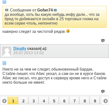
Сообщение от
Gofan74
да вообще, хоть бы какую нибудь инфу дали... что за
бред то добиваются онлайн в 25 торговых гнома на
всем серве чтоль, непонятно
наверно следят за чистотой рядов
Dinalty
сказал(-а):
26.07.2013
13:52
Никто ни за чем не следит, обыкновенный бардак.
Стабле пишет, что Абис уехал, а сам он не в курсе банов.
Абис же писал, что доступ к серверу кроме него и Стабле
никто больше не имеет.
1
2
3
4
5
6
7
8
9
10