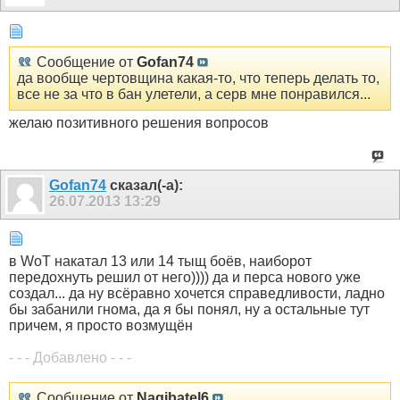
Сообщение от
Gofan74
да вообще чертовщина какая-то, что теперь делать то,
все не за что в бан улетели, а серв мне понравился...
желаю позитивного решения вопросов
Gofan74
сказал(-а):
26.07.2013
13:29
в WoT накатал 13 или 14 тыщ боёв, наиборот
передохнуть решил от него)))) да и перса нового уже
создал... да ну всёравно хочется справедливости, ладно
бы забанили гнома, да я бы понял, ну а остальные тут
причем, я просто возмущён
- - - Добавлено - - -
Сообщение от
Nagibatel6