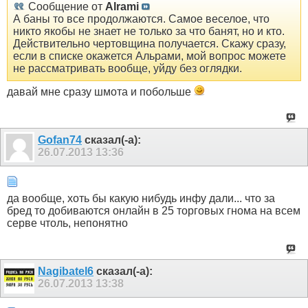
Сообщение от
Alrami
А баны то все продолжаются. Самое веселое, что
никто якобы не знает не только за что банят, но и кто.
Действительно чертовщина получается. Скажу сразу,
если в списке окажется Альрами, мой вопрос можете
не рассматривать вообще, уйду без оглядки.
давай мне сразу шмота и побольше
Gofan74
сказал(-а):
26.07.2013
13:36
да вообще, хоть бы какую нибудь инфу дали... что за
бред то добиваются онлайн в 25 торговых гнома на всем
серве чтоль, непонятно
Nagibatel6
сказал(-а):
26.07.2013
13:38