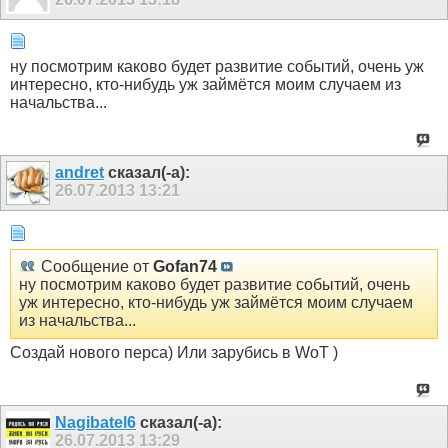
ну посмотрим каково будет развитие событий, очень уж
интересно, кто-нибудь уж займётся моим случаем из
начальства...
andret
сказал(-а):
26.07.2013
13:21
Сообщение от
Gofan74
ну посмотрим каково будет развитие событий, очень
уж интересно, кто-нибудь уж займётся моим случаем
из начальства...
Создай нового перса) Или зарубись в WoT )
Nagibatel6
сказал(-а):
26.07.2013
13:29