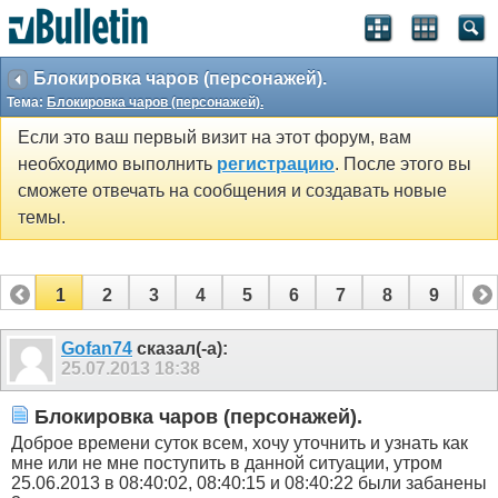
Блокировка чаров (персонажей).
Тема:
Блокировка чаров (персонажей).
Если это ваш первый визит на этот форум, вам
необходимо выполнить
регистрацию
. После этого вы
сможете отвечать на сообщения и создавать новые
темы.
1
2
3
4
5
6
7
8
9
10
11
12
Gofan74
сказал(-а):
25.07.2013
18:38
Блокировка чаров (персонажей).
Доброе времени суток всем, хочу уточнить и узнать как
мне или не мне поступить в данной ситуации, утром
25.06.2013 в 08:40:02, 08:40:15 и 08:40:22 были забанены