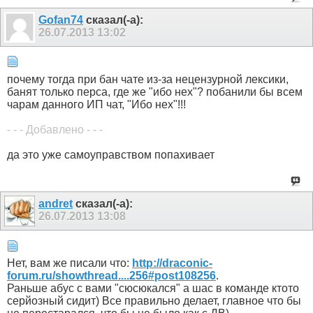
Gofan74
сказал(-а):
26.07.2013
13:02
почему тогда при бан чате из-за нецензурной лексики,
банят только перса, где же "ибо нех"? побанили бы всем
чарам данного ИП чат, "Ибо нех"!!!
- - - Добавлено - - -
да это уже самоуправством попахивает
andret
сказал(-а):
26.07.2013
13:08
Нет, вам же писали что:
http://draconic-
forum.ru/showthread....256#post108256
.
Раньше абус с вами "сюсюкался" а шас в команде ктото
серйозный сидит) Все правильно делает, главное что бы