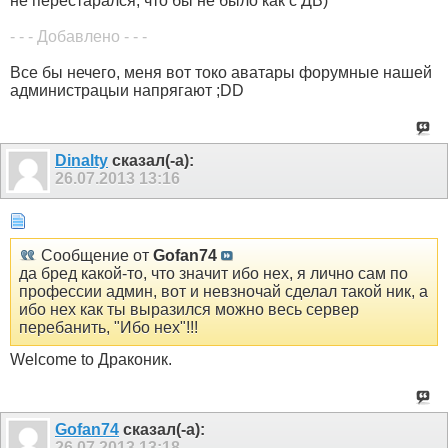
не перестарался, что бы не было как с ДВ)
- - - Добавлено - - -
Все бы нечего, меня вот токо аватары форумные нашей
администрацыи напрягают ;DD
Dinalty
сказал(-а):
26.07.2013
13:16
Сообщение от
Gofan74
да бред какой-то, что значит ибо нех, я лично сам по
профессии админ, вот и невзночай сделал такой ник, а
ибо нех как ты выразился можно весь сервер
перебанить, "Ибо нех"!!!
Welcome to Драконик.
Gofan74
сказал(-а):
26.07.2013
13:18