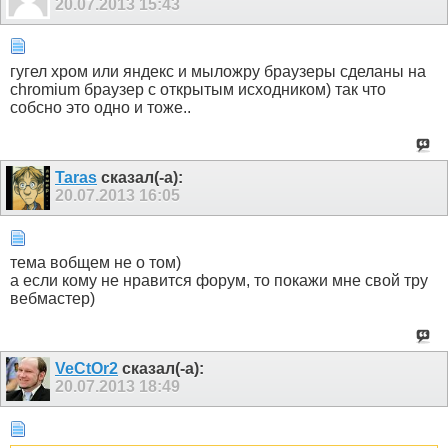
20.07.2013
15:43
гугел хром или яндекс и мыложру браузеры сделаны на
chromium браузер с открытым исходником) так что
собсно это одно и тоже..
Taras
сказал(-а):
20.07.2013
16:05
тема вобщем не о том)
а если кому не нравится форум, то покажи мне свой тру
вебмастер)
VeCtOr2
сказал(-а):
20.07.2013
18:49