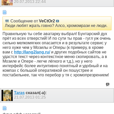
20.07.2013
22:44
Сообщение от
VeCtOr2
Люди любят жрать говно? Алсо, хромомрази не люди.
Правильную ты себе аватарку выбрал! Бунтарский дух
прёт из всех отверстий! И по сути ты прав - гугл уж очень
сильно мелкомягких опасается и в результате сервис у
него хуже чем у Мозилы и Оперы (к примеру, в хроме
вам с
http://lang2lang.ru/
и других подобных сайтов не
удастся текст через контекстное меню скопировать, а в
Мозиле и Опере - легче лёгкого и т.д.), но у него
интерфейс более интуитивно понятный и удобный и на
компах с большой оперативкой он пошустрее и
постабильнее, так что перебор у тя с хромопрезрением!
Taras
сказал(-а):
21.07.2013
01:25