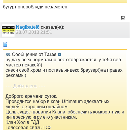
бугурт оперобляди незаметен.
Nagibatel6
сказал(-а):
20.07.2013
21:51
Сообщение от
Taras
ну да у всех нормально вес отображается, у тебя веб
мастер некакой))
снеси свой хром и поставь яндекс браузер))на правах
рекламы)
- - - Добавлено - - -
Доброго времени суток.
Проводится набор в клан Ultimatum адекватных
людей, с хорошим онлайном
Цель существования Клана: обеспечить комфортную и
интересную игру его участникам.
Клан Хол в ГДД
Голосовая связь:ТС3