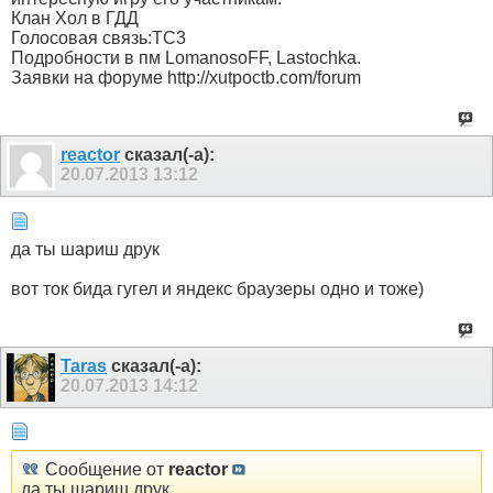
Клан Хол в ГДД
Голосовая связь:ТС3
Подробности в пм LomanosoFF, Lastochka.
Заявки на форуме http://xutpoctb.com/forum
reactor
сказал(-а):
20.07.2013
13:12
да ты шариш друк
вот ток бида гугел и яндекс браузеры одно и тоже)
Taras
сказал(-а):
20.07.2013
14:12
Сообщение от
reactor
да ты шариш друк