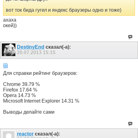
вот ток бида гугел и яндекс браузеры одно и тоже)
ахаха
окей))
DestinyEnd
сказал(-а):
20.07.2013
15:15
Для справки рейтинг браузеров:
Chrome 39.79 %
Firefox 17.64 %
Opera 14.73 %
Microsoft Internet Explorer 14.31 %
Выводы делайте сами
reactor
сказал(-а):