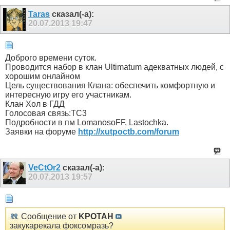
Taras
сказал(-а):
20.07.2013
19:47
Доброго времени суток.
Проводится набор в клан Ultimatum адекватных людей, с
хорошим онлайном
Цель существования Клана: обеспечить комфортную и
интересную игру его участникам.
Клан Хол в ГДД
Голосовая связь:ТС3
Подробности в пм LomanosoFF, Lastochka.
Заявки на форуме
http://xutpoctb.com/forum
VeCtOr2
сказал(-а):
20.07.2013
19:57
Сообщение от
KPOTAH
закукарекала фоксомразь?