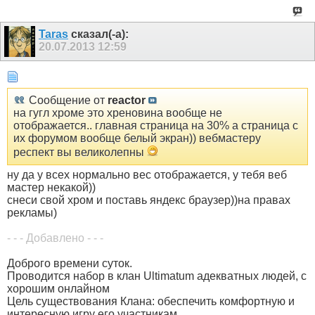
Taras
сказал(-а):
20.07.2013
12:59
Сообщение от
reactor
на гугл хроме это хреновина вообще не
отображается.. главная страница на 30% а страница с
их форумом вообще белый экран)) вебмастеру
респект вы великолепны
ну да у всех нормально вес отображается, у тебя веб
мастер некакой))
снеси свой хром и поставь яндекс браузер))на правах
рекламы)
- - - Добавлено - - -
Доброго времени суток.
Проводится набор в клан Ultimatum адекватных людей, с
хорошим онлайном
Цель существования Клана: обеспечить комфортную и
интересную игру его участникам.