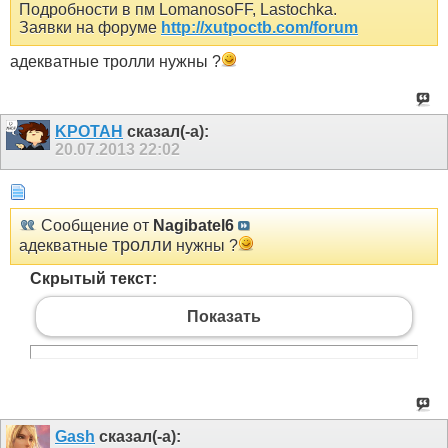
Подробности в пм LomanosoFF, Lastochka.
Заявки на форуме
http://xutpoctb.com/forum
адекватные тролли нужны ?
KPOTAH
сказал(-а):
20.07.2013
22:02
Сообщение от
Nagibatel6
тролли
адекватные
нужны ?
Скрытый текст:
Показать
Gash
сказал(-а):