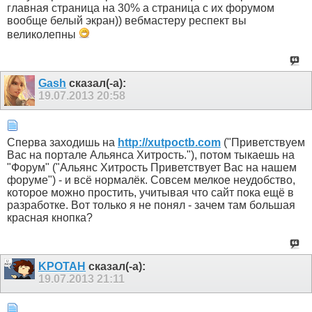
главная страница на 30% а страница с их форумом
вообще белый экран)) вебмастеру респект вы
великолепны
Gash
сказал(-а):
19.07.2013
20:58
Сперва заходишь на
http://xutpoctb.com
("Приветствуем
Вас на портале Альянса Хитрость."), потом тыкаешь на
"Форум" ("Альянс Хитрость Приветствует Вас на нашем
форуме") - и всё нормалёк. Совсем мелкое неудобство,
которое можно простить, учитывая что сайт пока ещё в
разработке. Вот только я не понял - зачем там большая
красная кнопка?
KPOTAH
сказал(-а):
19.07.2013
21:11