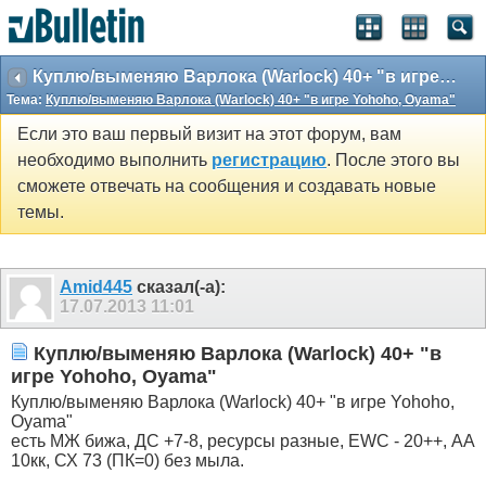
Куплю/выменяю Варлока (Warlock) 40+ "в игре Yohoho, Oyama"
Тема:
Куплю/выменяю Варлока (Warlock) 40+ "в игре Yohoho, Oyama"
Если это ваш первый визит на этот форум, вам
необходимо выполнить
регистрацию
. После этого вы
сможете отвечать на сообщения и создавать новые
темы.
Amid445
сказал(-а):
17.07.2013
11:01
Куплю/выменяю Варлока (Warlock) 40+ "в
игре Yohoho, Oyama"
Куплю/выменяю Варлока (Warlock) 40+ "в игре Yohoho,
Oyama"
есть МЖ бижа, ДС +7-8, ресурсы разные, EWC - 20++, АА
10кк, СХ 73 (ПК=0) без мыла.