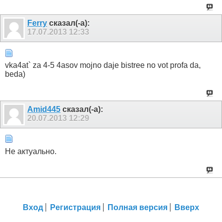
Ferry
сказал(-а):
17.07.2013
12:33
vka4at` za 4-5 4asov mojno daje bistree no vot profa da,
beda)
Amid445
сказал(-а):
20.07.2013
12:29
Не актуально.
Вход
Регистрация
Полная версия
Вверх