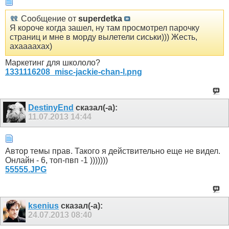
Сообщение от
superdetka
Я короче когда зашел, ну там просмотрел парочку
страниц и мне в морду вылетели сиськи))) Жесть,
ахаааахах)
Маркетинг для школоло?
1331116208_misc-jackie-chan-l.png
DestinyEnd
сказал(-а):
11.07.2013
14:44
Автор темы прав. Такого я действительно еще не видел.
Онлайн - 6, топ-пвп -1 )))))))
55555.JPG
ksenius
сказал(-а):
24.07.2013
08:40