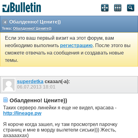
Обалденно! Цените))
Тема:
Обалденно! Цените))
Если это ваш первый визит на этот форум, вам
необходимо выполнить
регистрацию
. После этого вы
сможете отвечать на сообщения и создавать новые
темы.
superdetka
сказал(-а):
06.07.2013
18:01
Обалденно! Цените))
Таких серверо линейки я еще не видел, красава -
http://lineage.pw
Я короче когда зашел, ну там просмотрел парочку
страниц и мне в морду вылетели сиськи))) Жесть,
ахаааахах)