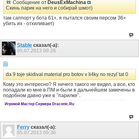
Сообщение от
DeusExMachina
Скинь парик на него и собирай шмот)
там саппорт у бота 61+, я пытался своим персом 36+
убить их - отхиливает)
Stable
сказал(-а):
05.07.2013
00:26
da 9 toje skidival material pro botov v li4ky no rezyl`tat 0
Кому это интересно? Я ничего такого не видел, а все, кто
попадали ко мне в ПМ и были в дальнейшем замечены в
подобном давно уже в "парилке".
Игровой Мастер Сервера Draconic.Ru
Ferry
сказал(-а):
05.07.2013
00:36