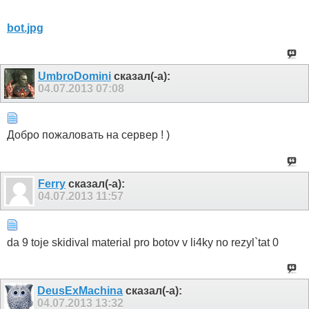
bot.jpg
UmbroDomini
сказал(-а):
04.07.2013
07:08
Добро пожаловать на сервер ! )
Ferry
сказал(-а):
04.07.2013
11:57
da 9 toje skidival material pro botov v li4ky no rezyl`tat 0
DeusExMachina
сказал(-а):
04.07.2013
13:32