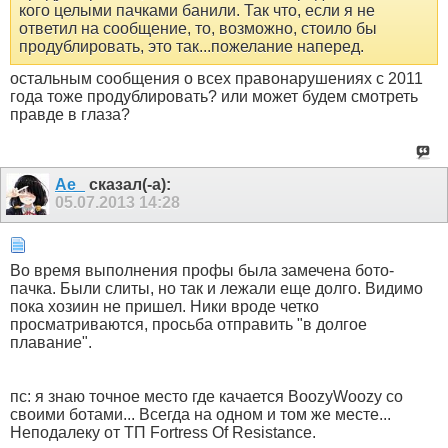
кого целыми пачками банили. Так что, если я не
ответил на сообщение, то, возможно, стоило бы
продублировать, это так...пожелание наперед.
остальным сообщения о всех правонарушениях с 2011
года тоже продублировать? или может будем смотреть
правде в глаза?
Ae_
сказал(-а):
05.07.2013
14:28
Во время выполнения профы была замечена бото-
пачка. Были слиты, но так и лежали еще долго. Видимо
пока хозиин не пришел. Ники вроде четко
просматриваются, просьба отправить "в долгое
плавание".
пс: я знаю точное место где качается BoozyWoozy со
своими ботами... Всегда на одном и том же месте...
Неподалеку от ТП Fortress Of Resistance.