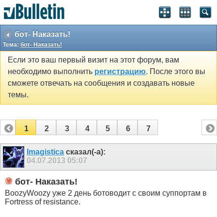
бот- Наказать!
Тема:
бот- Наказать!
Если это ваш первый визит на этот форум, вам
необходимо выполнить
регистрацию
. После этого вы
сможете отвечать на сообщения и создавать новые
темы.
1
2
3
4
5
6
7
Imagistica
сказал(-а):
04.07.2013
05:07
бот- Наказать!
BoozyWoozy уже 2 день ботоводит c своим суппортам в
Fortress of resistance.