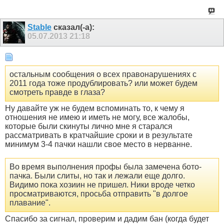
Stable
сказал(-а):
05.07.2013
21:18
остальным сообщения о всех правонарушениях с
2011 года тоже продублировать? или может будем
смотреть правде в глаза?
Ну давайте уж не будем вспоминать то, к чему я
отношения не имею и иметь не могу, все жалобы,
которые были скинуты лично мне я старался
рассматривать в кратчайшие сроки и в результате
минимум 3-4 пачки нашли свое место в нерванне.
Во время выполнения профы была замечена бото-
пачка. Были слиты, но так и лежали еще долго.
Видимо пока хозиин не пришел. Ники вроде четко
просматриваются, просьба отправить "в долгое
плавание".
Спасибо за сигнал, проверим и дадим бан (когда будет