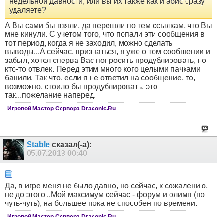
недельной давности, или вы их также как и абис сразу
удаляете?
А Вы сами бы взяли, да перешли по тем ссылкам, что Вы
мне кинули. С учетом того, что попали эти сообщения в
тот период, когда я не заходил, можно сделать
выводы...А сейчас, признаться, я уже о том сообщении и
забыл, хотел сперва Вас попросить продублировать, но
кто-то отвлек. Перед этим много кого целыми пачками
банили. Так что, если я не ответил на сообщение, то,
возможно, стоило бы продублировать, это
так...пожелание наперед.
Игровой Мастер Сервера Draconic.Ru
Stable
сказал(-а):
05.07.2013
00:40
Да, в игре меня не было давно, но сейчас, к сожалению,
не до этого...Мой максимум сейчас - форум и олимп (по
чуть-чуть), на большее пока не способен по времени.
Игровой Мастер Сервера Draconic.Ru