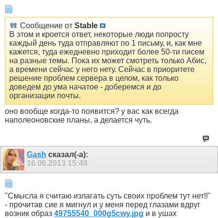
Сообщение от
Stable
В этом и кроется ответ, некоторые люди попросту
каждый день туда отправляют по 1 письму, и, как мне
кажется, туда ежедневно приходит более 50-ти писем
на разные темы. Пока их может смотреть только Абис,
а времени сейчас у него нету. Сейчас в приоритете
решение проблем сервера в целом, как только
доведем до ума начатое - доберемся и до
организации почты.
оно вообще когда-то появится? у вас как всегда
наполеоновские планы, а делается чуть.
Gash
сказал(-а):
16.06.2013
15:48
"Смысла я считаю излагать суть своих проблем тут нет!!"
- прочитав сие я мигнул и у меня перед глазами вдруг
возник образ
49755540_000g5cwy.jpg
и в ушах