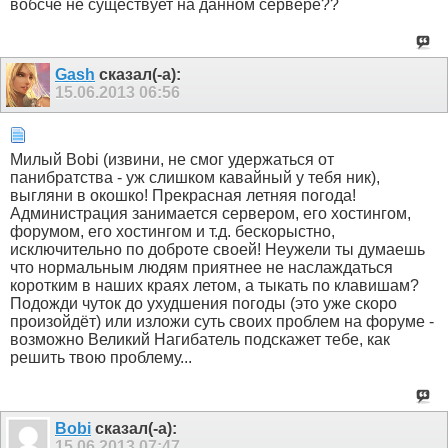
вобсче не существует на данном сервере??
Gash
сказал(-а):
15.06.2013
06:56
Милый Bobi (извини, не смог удержаться от
панибратства - уж слишком кавайный у тебя ник),
выгляни в окошко! Прекрасная летняя погода!
Администрация занимается сервером, его хостингом,
форумом, его хостингом и т.д. бескорыстно,
исключительно по доброте своей! Неужели ты думаешь
что нормальным людям приятнее не наслаждаться
коротким в наших краях летом, а тыкать по клавишам?
Подожди чуток до ухудшения погоды (это уже скоро
произойдёт) или изложи суть своих проблем на форуме -
возможно Великий Нагибатель подскажет тебе, как
решить твою проблему...
Bobi
сказал(-а):
15.06.2013
07:47