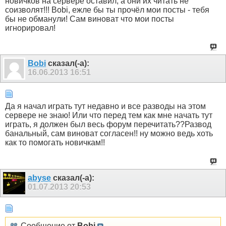
новичков на сервере оставил, а они их читать не
соизволят!!! Bobi, ежле бы ты прочёл мои посты - тебя
бы не обманули! Сам виноват что мои посты
игнорировал!
Bobi
сказал(-а):
16.06.2013
16:51
Да я начал играть тут недавно и все разводы на этом
сервере не знаю! Или что перед тем как мне начать тут
играть, я должен был весь форум перечитать??Развод
банальный, сам виноват согласен!! ну можно ведь хоть
как то помогать новичкам!!
abyse
сказал(-а):
01.07.2013
20:53
Сообщение от
Bobi