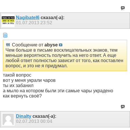
Nagibatel6
сказал(-а):
01.07.2013
23:52
Сообщение от
abyse
Чем больше в письме восклицательных знаков, тем
меньше вероятность получить на него ответ. А еще
любой ответ полностью зависит от того, как поставлен
вопрос, и это не я придумал.
такой вопрос
вот у меня украли чаров
ты их забанил
а мыло на котором были эти самые чары украдено
как вернуть своё?
Dinalty
сказал(-а):
02.07.2013
00:04