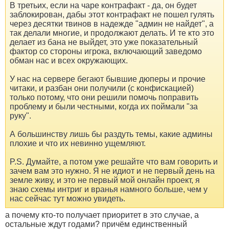
В третьих, если на чаре контрафакт - да, он будет
заблокирован, дабы этот контрафакт не пошел гулять
через десятки твинов в надежде "админ не найдет", а
так делали многие, и продолжают делать. И те кто это
делает из бана не выйдет, это уже показательный
фактор со стороны игрока, включающий заведомо
обман нас и всех окружающих.
У нас на сервере бегают бывшие дюперы и прочие
читаки, и разбан они получили (с конфискацией)
только потому, что они решили помочь поправить
проблему и были честными, когда их поймали "за
руку".
А большинству лишь бы раздуть темы, какие админы
плохие и что их невинно ущемляют.
P.S. Думайте, а потом уже решайте что вам говорить и
зачем вам это нужно. Я не идиот и не первый день на
земле живу, и это не первый мой онлайн проект, я
знаю схемы интриг и вранья намного больше, чем у
нас сейчас тут можно увидеть.
а почему кто-то получает приоритет в это случае, а
остальные ждут годами? причём единственный