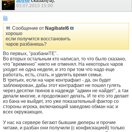
abyse
сказал(-а):
03.07.2013
15:00
Сообщение от
Nagibatel6
хорошо
если получится восстановить
чаров разбанишь?
Во первых, "разбаниТЕ".
Во вторых остальным кто написал, то что было сказано,
что "временно" никто не отменял. На некоторых чаров
уходит не одна неделя, и это при том что надо еще
работать, есть, спать, и уделять время семье.
В третьих, если на чаре контрафакт - да, он будет
заблокирован, дабы этот контрафакт не пошел гулять
через десятки твинов в надежде "админ не найдет", а так
делали многие, и продолжают делать. И те кто это делает
из бана не выйдет, это уже показательный фактор со
стороны игрока, включающий заведомо обман нас и
всех окружающих.
У нас на сервере бегают бывшие дюперы и прочие
читаки, и разбан они получили (с конфискацией) только