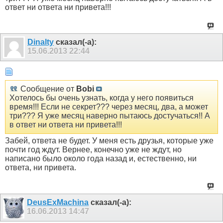
ответ ни ответа ни привета!!!
Dinalty
сказал(-а):
15.06.2013
22:44
Сообщение от
Bobi
Хотелось бы очень узнать, когда у него появиться
время!!! Если не секрет??? через месяц, два, а может
три??? Я уже месяц наверно пытаюсь достучаться!! А
в ответ ни ответа ни привета!!!
Забей, ответа не будет. У меня есть друзья, которые уже
почти год ждут. Вернее, конечно уже не ждут, но
написано было около года назад и, естественно, ни
ответа, ни привета.
DeusExMachina
сказал(-а):
16.06.2013
14:47