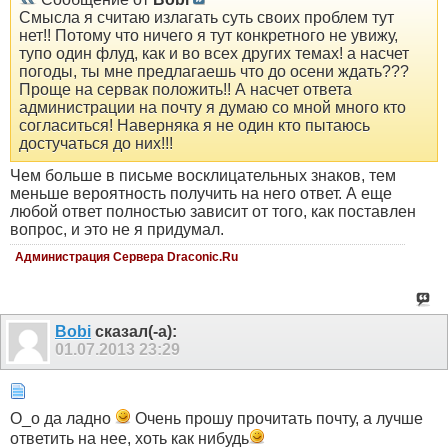
Смысла я считаю излагать суть своих проблем тут
нет!! Потому что ничего я тут конкретного не увижу,
тупо один флуд, как и во всех других темах! а насчет
погоды, ты мне предлагаешь что до осени ждать???
Проще на сервак положить!! А насчет ответа
администрации на почту я думаю со мной много кто
согласиться! Наверняка я не один кто пытаюсь
достучаться до них!!!
Чем больше в письме восклицательных знаков, тем
меньше вероятность получить на него ответ. А еще
любой ответ полностью зависит от того, как поставлен
вопрос, и это не я придумал.
Администрация Сервера Draconic.Ru
Bobi
сказал(-а):
01.07.2013
23:29
О_о да ладно
Очень прошу прочитать почту, а лучше
ответить на нее, хоть как нибудь