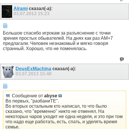
Alrami
сказал(-а):
03.07.2013
15:23
Большое спасибо игрокам за разъяснение с точки
зрения простых обывателей. На днях как раз АМ+7
предлагали. Человек незнакомый и мягко говоря
странный. Хорошо, что не поменялась.
DeusExMachina
сказал(-а):
03.07.2013
15:48
Сообщение от
abyse
Во первых, "разбаниТЕ".
Во вторых остальным кто написал, то что было
сказано, что "временно" никто не отменял. На
некоторых чаров уходит не одна неделя, и это при том
что надо еще работать, есть, спать, и уделять время
семье.