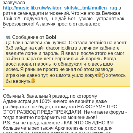
зазвучала
http://music.lib.ru/w/wiktor_skifs/a...tml#mullen_rug
в
ритме семнадцати мгновений. Что же это за Великая
Тайна?! - подумал я, - не дай Бог - узнаю - устранят как
Березовского! А ларчик просто открывался:
"
Сообщение от
Bobi
Да блин развели как нупика. Сказали регайся на ивент
3x3 зайди на сайт draconic.dtn.ru в личном кабинете
введите логин и пароль. Я ввел и после этого не смог
зайти на чара пишет неправильный пароль. Когда
восстановил пароль то обнаружил что весь шмот
исчез. Я раньше просто не знал об этом разводе!
играю не давно тут, но шмота ушло докуя
)) хотелось
бы вернуть
"
Обычный, банальный развод, по которому
Администрация 100% ничего не вернёт и даже
разбираться не будет, потому что НА ФОРУМЕ ПРО
ЭТОТ РАЗВОД ПРЕДУПРЕЖДАЛИ! Не читаете форум -
тогда приятно пофармить на мошенников!
P.S. Вы не представляете - КАК ЭТО ОБИДНО!!! Я
больше четырёх тысяч Архиполезных постов для