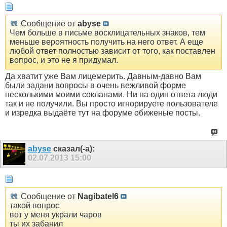
Сообщение от
abyse
Чем больше в письме восклицательных знаков, тем
меньше вероятность получить на него ответ. А еще
любой ответ полностью зависит от того, как поставлен
вопрос, и это не я придумал.
Да хватит уже Вам лицемерить. Давным-давно Вам
были задани вопросы в очень вежливой форме
несколькими моими сокланами. Ни на один ответа люди
так и не получили. Вы просто игнорируете пользователе
и изредка выдаёте тут на форуме обиженые посты.
abyse
сказал(-а):
02.07.2013
15:00
Сообщение от
Nagibatel6
такой вопрос
вот у меня украли чаров
ты их забанил