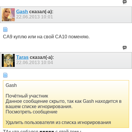
Gash
сказал(-а):
22.06.2013
10:01
СА9 куплю или на свой СА10 поменяю.
Taras
сказал(-а):
22.06.2013
10:04
Gash
Почётный участник
Данное сообщение скрыто, так как Gash находится в
вашем списке игнорирования.
Посмотреть сообщение
Удалить пользователя из списка игнорирования
ТАк что себался ♥♥♥♥♥ с етой темы