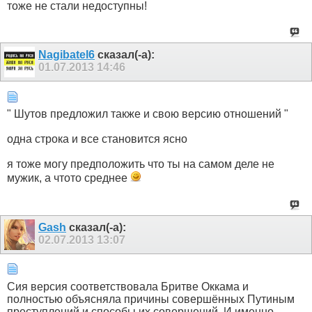
тоже не стали недоступны!
Nagibatel6
сказал(-а):
01.07.2013
14:46
" Шутов предложил также и свою версию отношений "
одна строка и все становится ясно
я тоже могу предположить что ты на самом деле не
мужик, а чтото среднее
Gash
сказал(-а):
02.07.2013
13:07
Сия версия соответствовала Бритве Оккама и
полностью объясняла причины совершённых Путиным
преступлений и способы их совершений. И именно