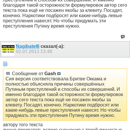
благодаря такой осторожности формулировок автор сего
текста пока ещё не посажен якобы за клевету. Посадят,
конечно. Наркотики подбросят или какие-нибудь левые
преступления навесят. Но чтобы придумать эти
преступления Путину время нужно.
Nagibatel6
сказал(-а):
02.07.2013
13:48
Сообщение от
Gash
Сия версия соответствовала Бритве Оккама и
полностью объясняла причины совершённых
Путиным преступлений и способы их совершений. И
именно благодаря такой осторожности формулировок
автор сего текста пока ещё не посажен якобы за
клевету. Посадят, конечно. Наркотики подбросят или
какие-нибудь левые преступления навесят. Но чтобы
придумать эти преступления Путину время нужно.
автору того текста
лучше прекратить всякие сношения с твоей личностью