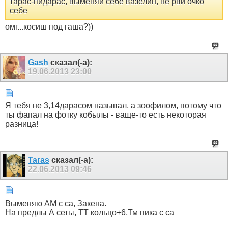
тарас-пидарас, выменяй себе вазелин, не рви очко
себе
омг...косиш под гаша?))
Gash
сказал(-а):
19.06.2013
23:00
Я тебя не 3,14дapacoм называл, а зooфилом, потому что
ты фапал на фотку кобылы - ваще-то есть некоторая
разница!
Taras
сказал(-а):
22.06.2013
09:46
Выменяю АМ с са, Закена.
На предлы А сеты, ТТ кольцо+6,Тм пика с са