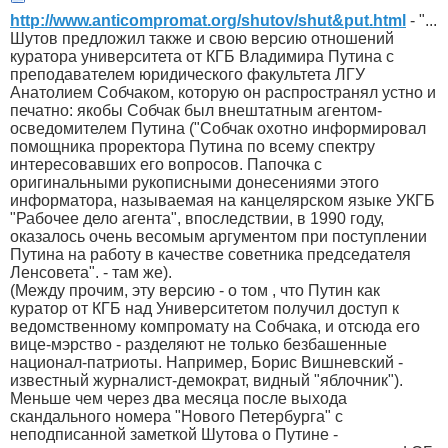
http://www.anticompromat.org/shutov/shut&put.html
- "...
Шутов предложил также и свою версию отношений
куратора университета от КГБ Владимира Путина с
преподавателем юридического факультета ЛГУ
Анатолием Собчаком, которую он распространял устно и
печатно: якобы Собчак был внештатным агентом-
осведомителем Путина ("Собчак охотно информировал
помощника проректора Путина по всему спектру
интересовавших его вопросов. Папочка с
оригинальными рукописными донесениями этого
информатора, называемая на канцелярском языке УКГБ
"Рабочее дело агента", впоследствии, в 1990 году,
оказалось очень весомым аргументом при поступлении
Путина на работу в качестве советника председателя
Ленсовета". - там же).
(Между прочим, эту версию - о том , что Путин как
куратор от КГБ над Университетом получил доступ к
ведомственному компромату на Собчака, и отсюда его
вице-мэрство - разделяют не только безбашенные
национал-патриоты. Например, Борис Вишневский -
известный журналист-демократ, видный "яблочник").
Меньше чем через два месяца после выхода
скандального номера "Нового Петербурга" с
неподписанной заметкой Шутова о Путине -