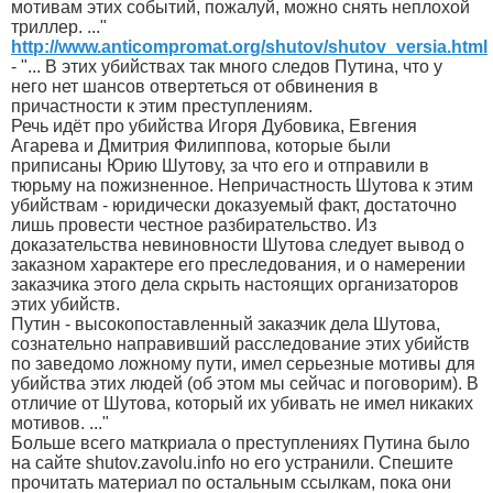
мотивам этих событий, пожалуй, можно снять неплохой
триллер. ..."
http://www.anticompromat.org/shutov/shutov_versia.html
- "... В этих убийствах так много следов Путина, что у
него нет шансов отвертеться от обвинения в
причастности к этим преступлениям.
Речь идёт про убийства Игоря Дубовика, Евгения
Агарева и Дмитрия Филиппова, которые были
приписаны Юрию Шутову, за что его и отправили в
тюрьму на пожизненное. Непричастность Шутова к этим
убийствам - юридически доказуемый факт, достаточно
лишь провести честное разбирательство. Из
доказательства невиновности Шутова следует вывод о
заказном характере его преследования, и о намерении
заказчика этого дела скрыть настоящих организаторов
этих убийств.
Путин - высокопоставленный заказчик дела Шутова,
сознательно направивший расследование этих убийств
по заведомо ложному пути, имел серьезные мотивы для
убийства этих людей (об этом мы сейчас и поговорим). В
отличие от Шутова, который их убивать не имел никаких
мотивов. ..."
Больше всего маткриала о преступлениях Путина было
на сайте shutov.zavolu.info но его устранили. Спешите
прочитать материал по остальным ссылкам, пока они