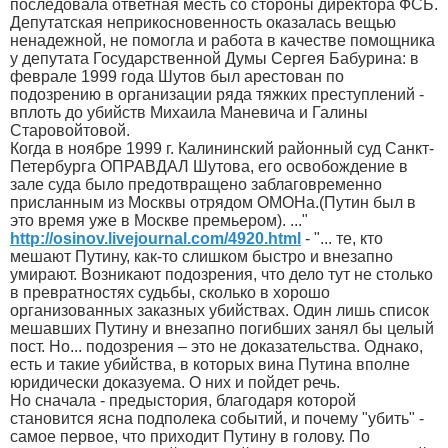
последовала ответная месть со стороны директора ФСБ.
Депутатская неприкосновенность оказалась вещью
ненадежной, не помогла и работа в качестве помощника
у депутата Государственной Думы Сергея Бабурина: в
феврале 1999 года Шутов был арестован по
подозрению в организации ряда тяжких преступлений -
вплоть до убийств Михаила Маневича и Галины
Старовойтовой.
Когда в ноябре 1999 г. Калининский районный суд Санкт-
Петербурга ОПРАВДАЛ Шутова, его освобождение в
зале суда было предотвращено заблаговременно
присланным из Москвы отрядом ОМОНа.(Путин был в
это время уже в Москве премьером). ..."
http://osinov.livejournal.com/4920.html
- "... те, кто
мешают Путину, как-то слишком быстро и внезапно
умирают. Возникают подозрения, что дело тут не столько
в превратностях судьбы, сколько в хорошо
организованных заказных убийствах. Один лишь список
мешавших Путину и внезапно погибших занял бы целый
пост. Но... подозрения – это не доказательства. Однако,
есть и такие убийства, в которых вина Путина вполне
юридически доказуема. О них и пойдет речь.
Но сначала - предыстория, благодаря которой
становится ясна подполека событий, и почему "убить" -
самое первое, что приходит Путину в голову. По