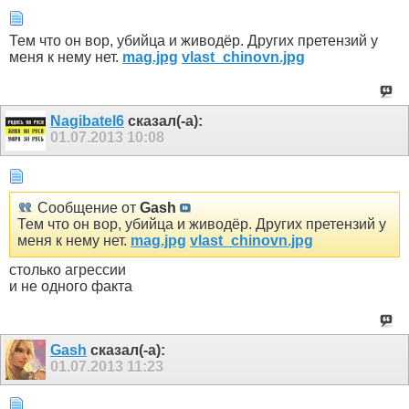
Тем что он вор, убийца и живодёр. Других претензий у
меня к нему нет.
mag.jpg
vlast_chinovn.jpg
Nagibatel6
сказал(-а):
01.07.2013
10:08
Сообщение от
Gash
Тем что он вор, убийца и живодёр. Других претензий у
меня к нему нет.
mag.jpg
vlast_chinovn.jpg
столько агрессии
и не одного факта
Gash
сказал(-а):
01.07.2013
11:23