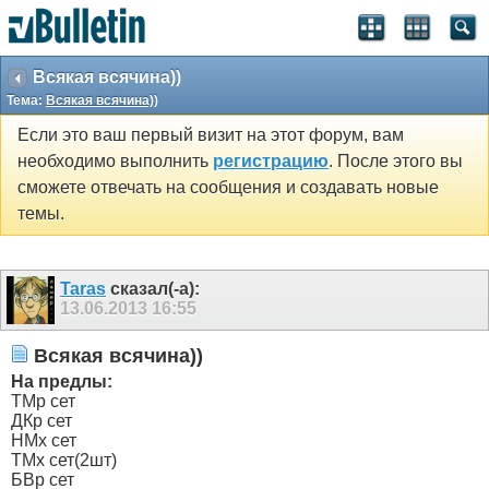
Всякая всячина))
Тема:
Всякая всячина))
Если это ваш первый визит на этот форум, вам
необходимо выполнить
регистрацию
. После этого вы
сможете отвечать на сообщения и создавать новые
темы.
Taras
сказал(-а):
13.06.2013
16:55
Всякая всячина))
На предлы:
ТМр сет
ДКр сет
НМх сет
ТМх сет(2шт)
БВр сет