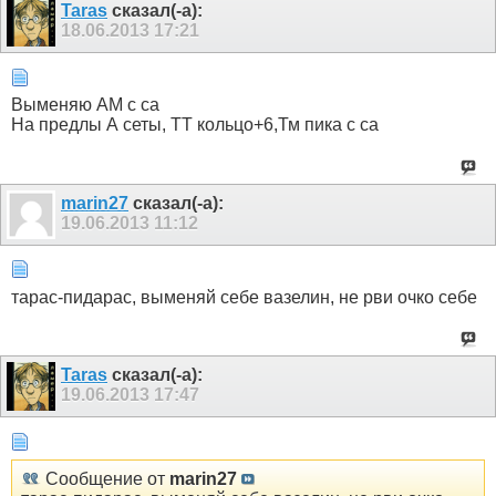
Taras
сказал(-а):
18.06.2013
17:21
Выменяю АМ с са
На предлы А сеты, ТТ кольцо+6,Тм пика с са
marin27
сказал(-а):
19.06.2013
11:12
тарас-пидарас, выменяй себе вазелин, не рви очко себе
Taras
сказал(-а):
19.06.2013
17:47
Сообщение от
marin27