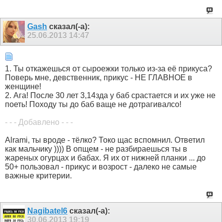
Gash
сказал(-а):
25.06.2013
14:47
1. Ты откажешься от сыроежки только из-за её прикуса?
Поверь мне, девственник, прикус - НЕ ГЛАВНОЕ в
женщине!
2. Ага! После 30 лет 3,14зда у баб срастается и их уже не
поеть! Походу ты до баб ваще не дотрагивалсо!
- - - Добавлено - - -
Alrami, ты вроде - тёлко? Токо щас вспомнил. Ответил
как мальчику )))) В опщем - не разбираешься ты в
жареных огурцах и бабах. Я их от нижней планки ... до
50+ пользовал - прикус и возрост - далеко не самые
важные критерии.
Nagibatel6
сказал(-а):
30.06.2013
19:19