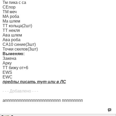
Тм пика с са
СЕпор
ТМ меч
МА роба
Ма шлем
ТТ кольца(2шт)
ТТ некля
Ава шлем
Ава роба
СА10 синие(3шт)
Точки скилов(3шт)
Выменяю:
Закена
Арку
ТТ бижу от+6
EWS
EWC
предлы писать тут или в ЛС
- - - Добавлено - - -
апппппппппппппппппппппппп ппппппппп