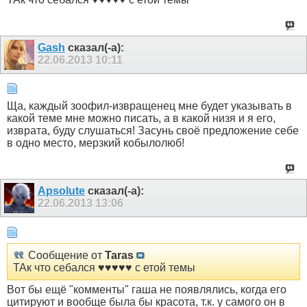
Gash
сказал(-а):
22.06.2013
10:11
Ща, каждый зоофил-извращенец мне будет указывать в
какой теме мне можно писать, а в какой низя и я его,
изврата, буду слушаться! Засунь своё предложение себе
в одно место, мерзкий кобылолюб!
Apsolute
сказал(-а):
22.06.2013
13:06
Сообщение от
Taras
ТАк что себался ♥♥♥♥♥ с етой темы
Вот бы ещё "комменты" гаша не появлялись, когда его
цитируют и вообще была бы красота, т.к. у самого он в