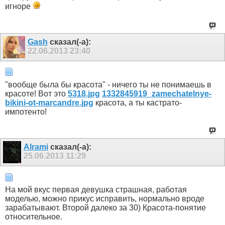
игноре
Gash
сказал(-а):
22.06.2013
23:40
"вообще была бы красота" - ничего ты не понимаешь в
красоте! Вот это
5318.jpg
1332845919_zamechatelnye-
bikini-ot-marcandre.jpg
красота, а ты кастрато-
импотенто!
Alrami
сказал(-а):
25.06.2013
11:29
На мой вкус первая девушка страшная, работая
моделью, можно прикус исправить, нормально вроде
зарабатывают. Второй далеко за 30) Красота-понятие
относительное.