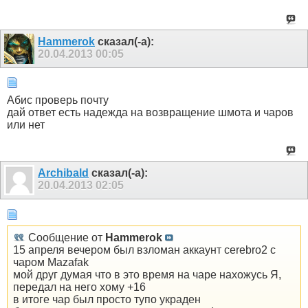
Hammerok
сказал(-а):
20.04.2013
00:05
Абис проверь почту
дай ответ есть надежда на возвращение шмота и чаров
или нет
Archibald
сказал(-а):
20.04.2013
02:05
Сообщение от
Hammerok
15 апреля вечером был взломан аккаунт cerebro2 с
чаром Mazafak
мой друг думая что в это время на чаре нахожусь Я,
передал на него хому +16
в итоге чар был просто тупо украден