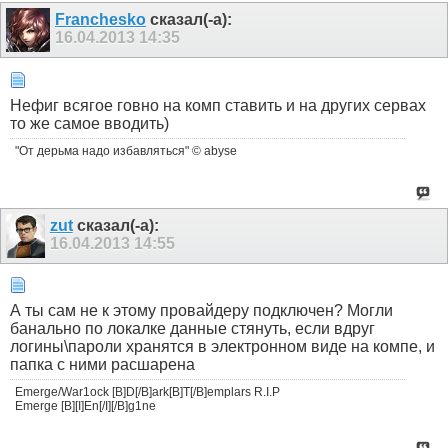
Franchesko
сказал(-а):
16.04.2013
14:35
Нефиг всягое говно на комп ставить и на других сервах
то же самое вводить)
"От дерьма надо избавляться" © abyse
zut
сказал(-а):
16.04.2013
14:55
А ты сам не к этому провайдеру подключен? Могли
банально по локалке данные стянуть, если вдруг
логины\пароли хранятся в электронном виде на компе, и
папка с ними расшарена
Emerge/War1ock [B]D[/B]ark[B]T[/B]emplars R.I.P
Emerge [B][I]En[/I][/B]g1ne