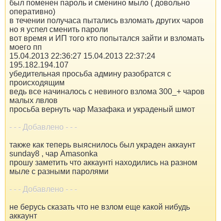
был поменен пароль и сменино мыло ( довольно
оперативно)
в течении получаса пытались взломать других чаров
но я успел сменить пароли
вот время и ИП того кто попытался зайти и взломать
моего пп
15.04.2013 22:36:27 15.04.2013 22:37:24
195.182.194.107
убедительная просьба админу разобратся с
происходящим
ведь все начиналось с невиного взлома 300_+ чаров
малых лвлов
просьба вернуть чар Мазафака и украденый шмот
- - - Добавлено - - -
также как теперь выяснилось был украден аккаунт
sunday8 , чар Amasonka
прошу заметить что аккаунті находились на разном
мыле с разными паролями
- - - Добавлено - - -
не берусь сказать что не взлом еще какой нибудь
аккаунт