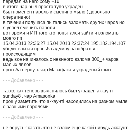
передал на него хому +16
в итоге чар был просто тупо украден
был поменен пароль и сменино мыло ( довольно
оперативно)
в течении получаса пытались взломать других чаров но
я успел сменить пароли
вот время и ИП того кто попытался зайти и взломать
моего пп
15.04.2013 22:36:27 15.04.2013 22:37:24 195.182.194.107
убедительная просьба админу разобратся с
происходящим
ведь все начиналось с невиного взлома 300_+ чаров
малых лвлов
просьба вернуть чар Мазафака и украденый шмот
- - - Добавлено - - -
также как теперь выяснилось был украден аккаунт
sunday8 , чар Amasonka
прошу заметить что аккаунті находились на разном мыле
с разными паролями
- - - Добавлено - - -
не берусь сказать что не взлом еще какой нибудь аккаунт