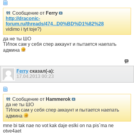
Сообщение от
Ferry
http://draconic-
forum.ru/threads/474...D0%BD%D1%82%28
vidimo i tyt toje?)
да не ты ШО
ТИпок сам у себя спер аккаунт и пытается наепать
админа
Ferry
сказал(-а):
17.04.2013
00:23
Сообщение от
Hammerok
да не ты ШО
ТИпок сам у себя спер аккаунт и пытается наепать
админа
mne bi tak nae no vot kak daje eslki on na pis`ma ne
otve4aet