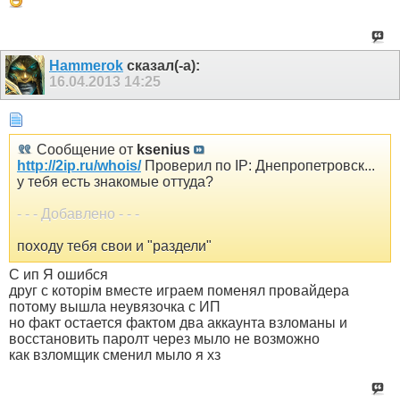
Hammerok
сказал(-а):
16.04.2013
14:25
Сообщение от
ksenius
http://2ip.ru/whois/
Проверил по IP: Днепропетровск...
у тебя есть знакомые оттуда?
- - - Добавлено - - -
походу тебя свои и "раздели"
С ип Я ошибся
друг с которім вместе играем поменял провайдера
потому вышла неувязочка с ИП
но факт остается фактом два аккаунта взломаны и
восстановить паролт через мыло не возможно
как взломщик сменил мыло я хз