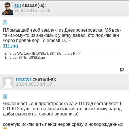
zut
сказал(-а):
16.04.2013
13:20
ПЛомавший твой земляк, из Днепропетровска. Мб все-
таки кому-то из знакомых учетку давал, кто подключен
через провайдер TelemostLLC?
111.jpg
Emerge/War1ock [B]D[/B]ark[B]T[/B]emplars R.I.P
Emerge [B][I]En[/I][/B]g1ne
reactor
сказал(-а):
16.04.2013
14:10
численность днепропетровска за 2011 год составляет 1
001 612 душ.. вот начинай исключать потихоньку народ
дабы выяснить точного виновника)
советую исключить пенсинеров сразу и новорожденных