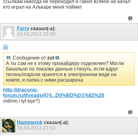
ссылкам никогда не переходил и гавно всякое не качал
кто играл на Алькаре меня поймет
Ferry
сказал(-а):
16.04.2013
22:49
Сообщение от
zut
А ты сам не к этому провайдеру подключен? Могли
банально по локалке данные стянуть, если вдруг
логины\пароли хранятся в электронном виде на
компе, и папка с ними расшарена
http://draconic-
forum.ru/threads/474...D0%BD%D1%82%28
vidimo i tyt toje?)
Hammerok
сказал(-а):
16.04.2013
23:53