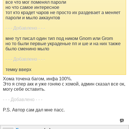
все что мог поменял пароли
но что самое интересное
тот кто крадет чаров не просто их раздевает а меняет
пароли и мыло аккаунтов
- - - Добавлено - - -
мне тут писал один тип под ником Gnom или Grom
но то были первые украденые пп и ше и на них также
было сменино мыло
- - - Добавлено - - -
темку вверх
Хома точена багом, инфа 100%.
Это я спер акк и уже гоняю с хомой, админ сказал все ок,
могу себе оставить.
- - - Добавлено - - -
P.S. Автор сам дал мне пасс.