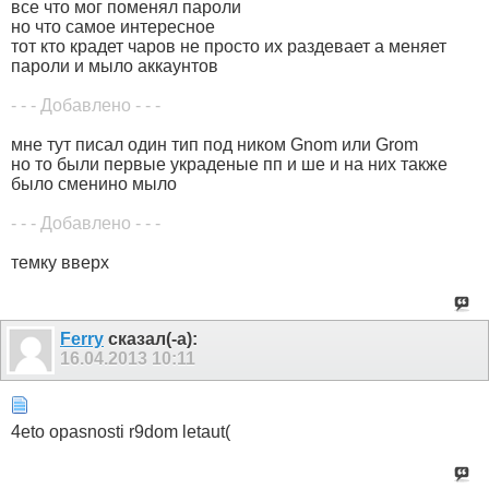
все что мог поменял пароли
но что самое интересное
тот кто крадет чаров не просто их раздевает а меняет
пароли и мыло аккаунтов
- - - Добавлено - - -
мне тут писал один тип под ником Gnom или Grom
но то были первые украденые пп и ше и на них также
было сменино мыло
- - - Добавлено - - -
темку вверх
Ferry
сказал(-а):
16.04.2013
10:11
4eto opasnosti r9dom letaut(