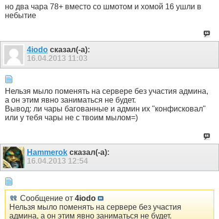
но два чара 78+ вместо со шмотом и хомой 16 ушли в
небытие
4iodo
сказал(-а):
16.04.2013
11:03
Нельзя мыло поменять на сервере без участия админа,
а он этим явно заниматься не будет.
Вывод: ли чары багованные и админ их "конфисковал"
или у тебя чары не с твоим мылом=)
Hammerok
сказал(-а):
16.04.2013
12:54
Сообщение от
4iodo
Нельзя мыло поменять на сервере без участия
админа, а он этим явно заниматься не будет.