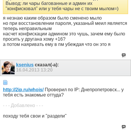
Вывод: ли чары багованные и админ их
"конфисковал" или у тебя чары не с твоим мылом=)
я незнаю каким образом было сменено мыло
но при восстановлении пароля, указаный меил является
теперь неправильным
насчет конфискации админом это чушь, зачем ему было
просить у другана хому +16?
а потом наяривать ему в пм убеждая что он это я
ksenius
сказал(-а):
16.04.2013
13:20
http://2ip.ru/whois/
Проверил по IP: Днепропетровск... у
тебя есть знакомые оттуда?
- - - Добавлено - - -
походу тебя свои и "раздели"