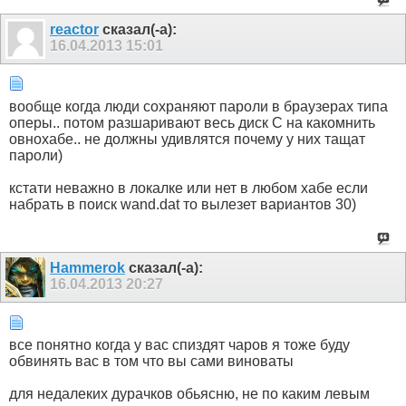
reactor
сказал(-а):
16.04.2013
15:01
вообще когда люди сохраняют пароли в браузерах типа
оперы.. потом разшаривают весь диск C на какомнить
овнохабе.. не должны удивлятся почему у них тащат
пароли)
кстати неважно в локалке или нет в любом хабе если
набрать в поиск wand.dat то вылезет вариантов 30)
Hammerok
сказал(-а):
16.04.2013
20:27
все понятно когда у вас спиздят чаров я тоже буду
обвинять вас в том что вы сами виноваты
для недалеких дурачков обьясню, не по каким левым