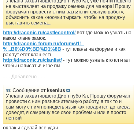
У клана захватившего Дион нубо Кл, уже почти неделю
не выставляет на продажу семена для манора! Прошу
форумчан провести с ним разъяснительную работу,
объяснить какие кноочки тыркать, чтобы на продажу
выставить семена...
http://draconic.ru/castlecontrol/
вот где можно узнать на
каком клане замок.
http://draconic-forum.ru/forums/11-
%...B0%D0%BD%D1%8B
- тут кланы на форуме и как
рах тут етот клан есть.
http://draconic.ru/clanlist/
- тут можно узнать кто кл и ал
чтобы написатьв игре пм.
- - - Добавлено - - -
Сообщение от
ksenius
У клана захватившего Дион нубо Кл, Прошу форумчан
провести с ним разъяснительную работу, я так то и
сам могу с ним пописдеть язык как говарится до киева
доведет, я самрешу все свои проблемы или я просто
лентяй
ок так и сделай все удач