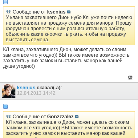
Сообщение от
ksenius
У клана захватившего Дион нубо Кл, уже почти неделю
не выставляет на продажу семена для манора! Прошу
форумчан провести с ним разъяснительную работу,
объяснить какие кноочки тыркать, чтобы на продажу
выставить семена...
КЛ клана, захватившего Дион, может делать со своим
замком все что угодно)) ВЫ также имеете возможность
захватить у них замок и выставить манор как вашей
душе угодно))
ksenius
сказал(-а):
12.04.2013
14:42
Сообщение от
Gonzzzalez
КЛ клана, захватившего Дион, может делать со своим
замком все что угодно)) ВЫ также имеете возможность
захватить у них замок и выставить манор как вашей