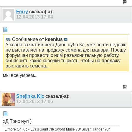
Ferry
сказал(-а):
12.04.2013
17:04
Сообщение от
ksenius
У клана захватившего Дион нубо Кл, уже почти неделю
не выставляет на продажу семена для манора! Прошу
форумчан провести с ним разъяснительную работу,
объяснить какие кноочки тыркать, чтобы на продажу
выставить семена...
мы все умрем...
Snejinka Kic
сказал(-а):
12.04.2013
17:06
хД Трис нуп )
Elmore C4 Kic - Eva's Saint 78/ Sword Muse 78/ Silver Ranger 78/