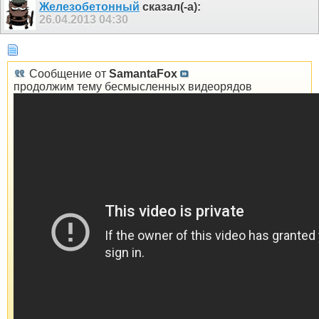
Железобетонный
сказал(-а):
26.04.2013
04:30
Сообщение от
SamantaFox
продолжим тему бесмысленных видеорядов