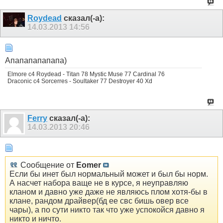
Roydead
сказал(-а):
14.03.2013
14:56
Апапапапапапа)
Elmore c4 Roydead - Titan 78 Mystic Muse 77 Cardinal 76
Draconic c4 Sorcerres - Soultaker 77 Destroyer 40 Xd
Ferry
сказал(-а):
14.03.2013
20:46
Сообщение от
Eomer
Если бы инет был нормальный может и был бы норм.
А насчет набора ваще не в курсе, я неуправляю
кланом и давно уже даже не являюсь плом хотя-бы в
клане, рандом драйвер(бд ее свс бишь овер все
чары), а по сути никто так что уже успокойся давно я
никто и ничто.