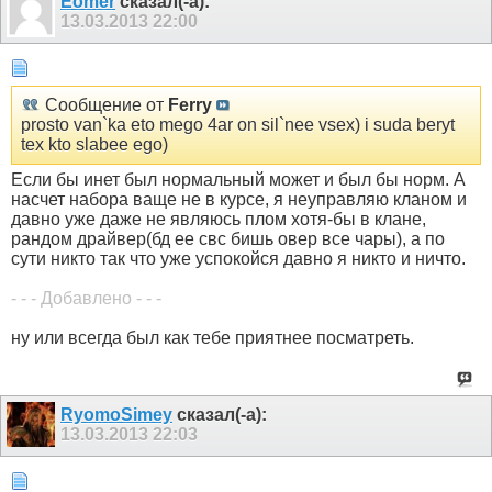
Eomer
сказал(-а):
13.03.2013
22:00
Сообщение от
Ferry
prosto van`ka eto mego 4ar on sil`nee vsex) i suda beryt
tex kto slabee ego)
Если бы инет был нормальный может и был бы норм. А
насчет набора ваще не в курсе, я неуправляю кланом и
давно уже даже не являюсь плом хотя-бы в клане,
рандом драйвер(бд ее свс бишь овер все чары), а по
сути никто так что уже успокойся давно я никто и ничто.
- - - Добавлено - - -
ну или всегда был как тебе приятнее посматреть.
RyomoSimey
сказал(-а):
13.03.2013
22:03