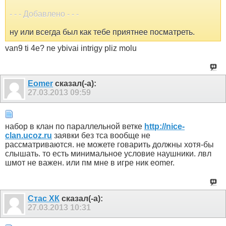
- - - Добавлено - - -
ну или всегда был как тебе приятнее посматреть.
van9 ti 4e? ne ybivai intrigy pliz molu
Eomer
сказал(-а):
27.03.2013
09:59
набор в клан по параллельной ветке
http://nice-
clan.ucoz.ru
заявки без тса вообще не
рассматриваются. не можете говарить должны хотя-бы
слышать. то есть минимальное условие наушники. лвл
шмот не важен. или пм мне в игре ник eomer.
Стас ХК
сказал(-а):
27.03.2013
10:31