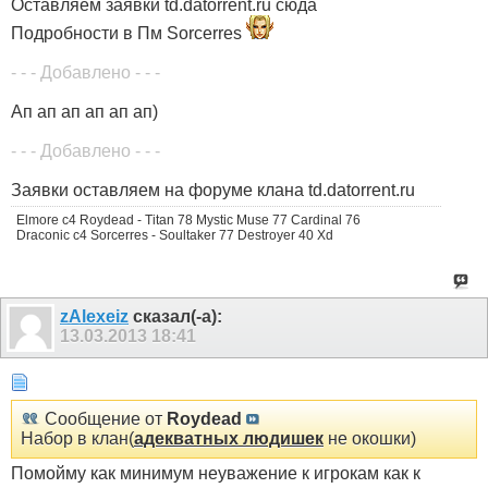
Оставляем заявки td.datorrent.ru сюда
Подробности в Пм Sorcerres
- - - Добавлено - - -
Ап ап ап ап ап ап)
- - - Добавлено - - -
Заявки оставляем на форуме клана td.datorrent.ru
Elmore c4 Roydead - Titan 78 Mystic Muse 77 Cardinal 76
Draconic c4 Sorcerres - Soultaker 77 Destroyer 40 Xd
zAlexeiz
сказал(-а):
13.03.2013
18:41
Сообщение от
Roydead
Набор в клан(
адекватных людишек
не окошки)
Помойму как минимум неуважение к игрокам как к