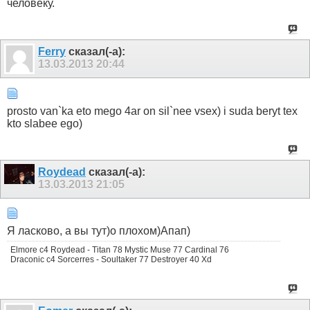
человеку.
Ferry
сказал(-а):
13.03.2013
20:44
prosto van`ka eto mego 4ar on sil`nee vsex) i suda beryt tex
kto slabee ego)
Roydead
сказал(-а):
13.03.2013
21:05
Я ласково, а вы тут)о плохом)Апап)
Elmore c4 Roydead - Titan 78 Mystic Muse 77 Cardinal 76
Draconic c4 Sorcerres - Soultaker 77 Destroyer 40 Xd