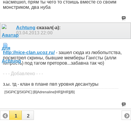
насмешил, прям ты чего то стоишь вместе со своим
монстриком, два нуба
Achtung
сказал(-а):
03.04.2013
22:00
http://nice-clan.ucoz.ru/
- зашел сюда из любопытства,
посмотрел скрины, бывшие мемберы Гангсты (алли
хитрость) под тагом преторов...забавна так чо)
- - - Добавлено - - -
з.ы. тд - клан в плане пвп уровня десантуры
[SIGPIC][/SIGPIC] [B]Adrenaline[HR][/HR][/B]
1
2