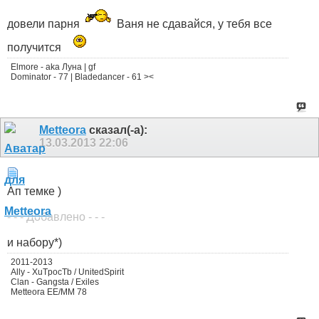
довели парня
Ваня не сдавайся, у тебя все
получится
Elmore - aka Луна | gf
Dominator - 77 | Bladedancer - 61 ><
Metteora
сказал(-а):
13.03.2013
22:06
Ап темке )
- - - Добавлено - - -
и набору*)
2011-2013
Ally - XuTpocTb / UnitedSpirit
Clan - Gangsta / Exiles
Metteora EE/MM 78