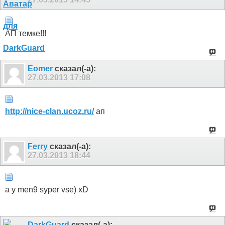
АП темке!!!
Eomer
сказал(-а):
27.03.2013
17:08
http://nice-clan.ucoz.ru/
ап
Ferry
сказал(-а):
27.03.2013
18:44
a y men9 syper vse) xD
DarkGuard
сказал(-а):