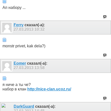
Ап набору ...
Ferry
сказал(-а):
27.03.2013
10:32
monstr privet, kak dela?)
Eomer
сказал(-а):
27.03.2013
13:58
я ниче а ты че?
набор в клан
http://nice-clan.ucoz.ru/
DarkGuard
сказал(-а):
27.03.2013
14:45