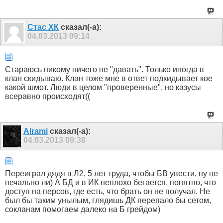
Стас ХК
сказал(-а):
04.03.2013
09:14
Стараюсь никому ничего не "давать". Только иногда в
клан скидываю. Клан тоже мне в ответ подкидывает кое
какой шмот. Люди в целом "проверенные", но казусы
всеравно происходят((
Alrami
сказал(-а):
04.03.2013
09:38
Переиграл дядя в Л2, 5 лет труда, чтобы БВ увести, ну не
печально ли) А БД и в ИК неплохо бегается, понятно, что
доступ на персов, где есть, что брать он не получал. Не
был бы таким унылым, глядишь ДК перепало бы сетом,
сокланам помогаем далеко на Б грейдом)