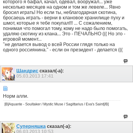
которого я бафал, качал, одевал, вооружал... уже
несколько месяцев на одном и том же левеле... Явно
бросил играть! Но если ты, неблагодарная скотина,
бросаешь играть - верни в клановое хранилище пуху и
шмот, которые я тебе покупал!!! ... С сожалением,
понимая что помогал тому, кому не надо было помогать,
удаляю скотину из клана... Это - ПЕЧАЛЬНО ((( Но это -
игровой момент...
"не делается вывод о всей России глядя только на
одного россиянина." - если он президент - делается (((
Шандрис
сказал(-а):
05.03.2013
17:41
Норм алли.
[B]Aquante - Soultaker / Mystic Muse / Sagittarius / Eva's Saint[/B]
Суперняшка
сказал(-а):
06.03.2013
10:53