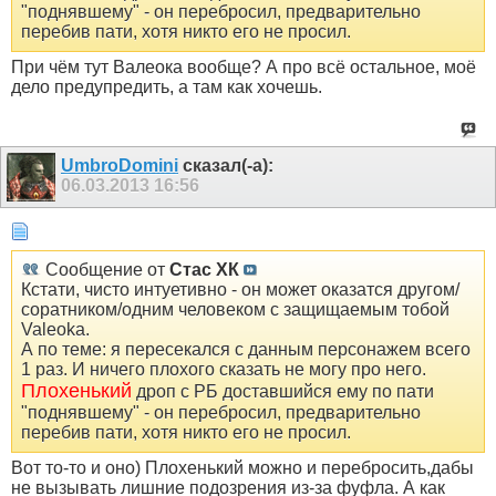
"поднявшему" - он перебросил, предварительно
перебив пати, хотя никто его не просил.
При чём тут Валеока вообще? А про всё остальное, моё
дело предупредить, а там как хочешь.
UmbroDomini
сказал(-а):
06.03.2013
16:56
Сообщение от
Стас ХК
Кстати, чисто интуетивно - он может оказатся другом/
соратником/одним человеком с защищаемым тобой
Valeoka.
А по теме: я пересекался с данным персонажем всего
1 раз. И ничего плохого сказать не могу про него.
Плохенький
дроп с РБ доставшийся ему по пати
"поднявшему" - он перебросил, предварительно
перебив пати, хотя никто его не просил.
Вот то-то и оно) Плохенький можно и перебросить,дабы
не вызывать лишние подозрения из-за фуфла. А как