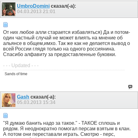
UmbroDomini
сказал(-а):
04.03.2013
21:01
От них любое алли старается избавляться) Да и потом-
один частный случай не может влиять на мнение об
альянсе в общем,имхо. Так же как не делается вывод о
всей России глядя только на одного россиянина.
Спасибо алфавиту за предоставленные буковки.
- - - Updated - - -
Sands of time
Gash
сказал(-а):
05.03.2013
15:34
"Я думаю банить надо за такое." - ТАКОЕ сплошь и
рядом. Я неоднократно помогал персам взятым в клан.
А потом они переставали играть. Смотрю - перс,