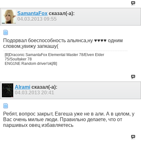
SamantaFox
сказал(-а):
04.03.2013
09:55
Подорвал боеспособность альянса,ну ♥♥♥♥ одним
словом,увижу запкашу(
[B]Draconic SamantaFox Elemental Master 78/Elven Elder
75/Soultaker 78
ENG1NE Random driver'ok[/B]
Alrami
сказал(-а):
04.03.2013
20:41
Ребят, вопрос закрыт, Евгеша уже не в али. А в целом, у
Вас очень милые люди. Правильно делаете, что от
паршивых овец избавляетесь