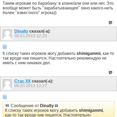
Таким игрокам по барабану: в клане/али они или нет. Это
вообще может быть "зарабатывающее" окно какого-нить
более "известного" игрока))
Dinalty
сказал(-а):
06.03.2013
12:24
К списку таких игроков могу добавить
shimigammi
, как-то
так вроде ник пишется. Настоятельно рекомендую не
иметь с ним никаких дел.
Стас ХК
сказал(-а):
06.03.2013
13:27
Сообщение от
Dinalty
К списку таких игроков могу добавить
shimigammi
,
как-то так вроде ник пишется. Настоятельно