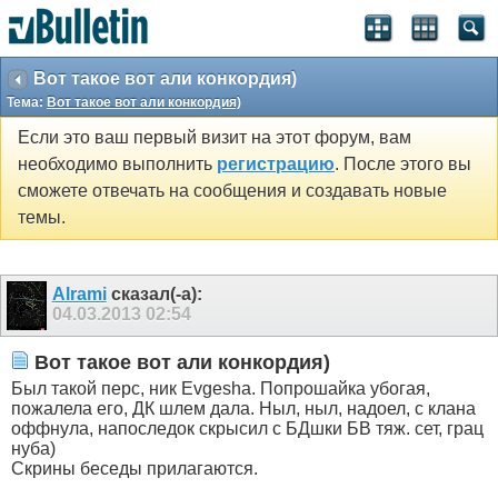
Вот такое вот али конкордия)
Тема:
Вот такое вот али конкордия)
Если это ваш первый визит на этот форум, вам
необходимо выполнить
регистрацию
. После этого вы
сможете отвечать на сообщения и создавать новые
темы.
Alrami
сказал(-а):
04.03.2013
02:54
Вот такое вот али конкордия)
Был такой перс, ник Evgesha. Попрошайка убогая,
пожалела его, ДК шлем дала. Ныл, ныл, надоел, с клана
оффнула, напоследок скрысил с БДшки БВ тяж. сет, грац
нуба)
Скрины беседы прилагаются.