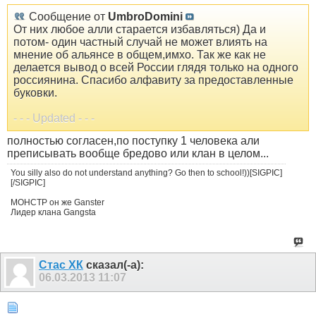
Сообщение от
UmbroDomini
От них любое алли старается избавляться) Да и
потом- один частный случай не может влиять на
мнение об альянсе в общем,имхо. Так же как не
делается вывод о всей России глядя только на одного
россиянина. Спасибо алфавиту за предоставленные
буковки.
- - - Updated - - -
полностью согласен,по поступку 1 человека али
преписывать вообще бредово или клан в целом...
You silly also do not understand anything? Go then to school!))[SIGPIC]
[/SIGPIC]
МОНСТР он же Ganster
Лидер клана Gangsta
Стас ХК
сказал(-а):
06.03.2013
11:07