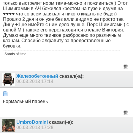
только выстрелит норм тема-можно и поживиться ) Этот
Шимигамми в АЧ божился крестом на пузе и двумя на
♥♥♥♥ что со всем завязал и никого кидать не будет)
Прошло 2 дня и он уже без алли,видимо не просто так.
Дину +1,не имейте с ним дело лучше. Перс Шимигами ( с
одной М ) так же его перс,находится в клане Виктория.
Думаю еще много твинков разбросано по различным
кланам. Спасибо алфавиту за предоставленные
буковки.
Sands of time
Железобетонный
сказал(-а):
06.03.2013
17:14
нормальный парень
UmbroDomini
сказал(-а):
06.03.2013
17:28