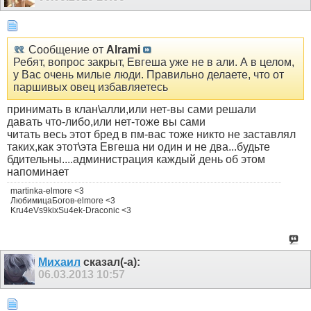
Сообщение от
Alrami
Ребят, вопрос закрыт, Евгеша уже не в али. А в целом,
у Вас очень милые люди. Правильно делаете, что от
паршивых овец избавляетесь
принимать в клан\алли,или нет-вы сами решали
давать что-либо,или нет-тоже вы сами
читать весь этот бред в пм-вас тоже никто не заставлял
таких,как этот\эта Евгеша ни один и не два...будьте
бдительны....администрация каждый день об этом
напоминает
martinka-elmore <3
ЛюбимицаБогов-elmore <3
Kru4eVs9kixSu4ek-Draconic <3
Михаил
сказал(-а):
06.03.2013
10:57