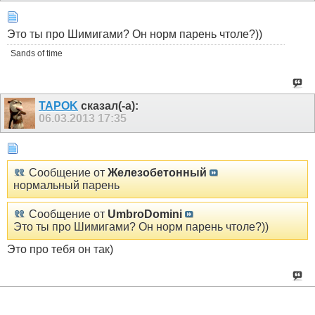
Это ты про Шимигами? Он норм парень чтоле?))
Sands of time
TAPOK
сказал(-а):
06.03.2013
17:35
Сообщение от
Железобетонный
нормальный парень
Сообщение от
UmbroDomini
Это ты про Шимигами? Он норм парень чтоле?))
Это про тебя он так)