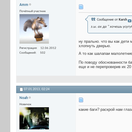
Amm
Почётный участник
Сообщение от
Karsh
з.ы. ах да " хочешь усуг
ну прально. что вы как дети
хлопнуть дверью.
Регистрация
12.06.2012
А то как шалапаи малолетние,
Сообщений
502
По поводу обоснованности ба
еще и не перепроверив их 20 
07.01.2013,
02:24
Noah
Новичок
какие баги? раскрой нам глаз