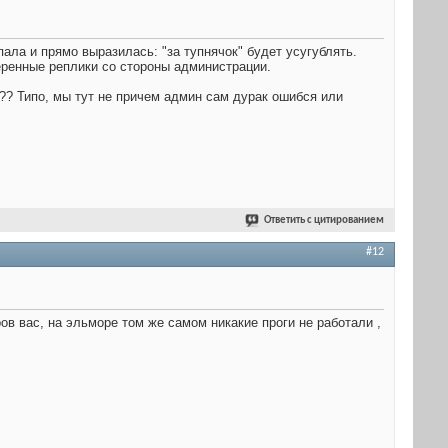
пала и прямо выразилась: "за тупнячок" будет усугублять.
еренные реплики со стороны администрации.
? Типо, мы тут не причем админ сам дурак ошибся или
Ответить с цитированием
#12
ров вас, на эльморе том же самом никакие проги не работали ,