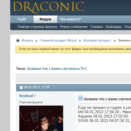
Сайт
Форум
Что нового?
Главная страница форума
Новые сообщения
Справка
Календарь
Опц
Форум
Главный раздел (Игра)
Игровой процесс
Энжики 
Если это ваш первый визит на этот форум, вам необходимо выполнить
рег
Тема:
Энжики что с вами случилось?)=(
06.01.2013,
15:28
Roydead
Энжики что с вами случил
Участник форума
Еще не прошел и годикк а уж
kfd 04.01.2013 17:04:20 - Ник
Aquante 04.01.2013 17:02:03 -
SIVIK 06.01.2013 04:07:34 31 