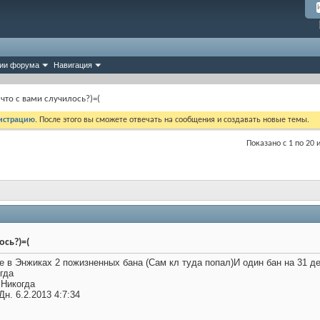
ии форума
Навигация
что с вами случилось?)=(
истрацию
. После этого вы сможете отвечать на сообщения и создавать новые темы.
Показано с 1 по 20 
ось?)=(
е в Энжиках 2 пожизненных бана (Сам кл туда попал)И один бан на 31 д
огда
 Никогда
Дн. 6.2.2013 4:7:34