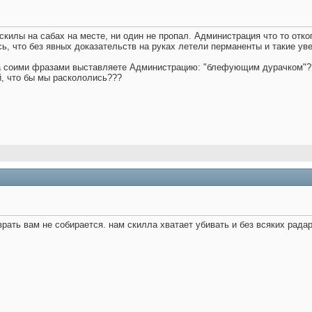
 скилы на сабах на месте, ни один не пропал. Администрация что то отко
ь, что без явных доказательств на руках летели перманенты и такие ув
ща соими фразами выставляете Администрацию: "блефующим дурачком"??
й, что бы мы раскололись???
 врать вам не собирается. нам скилла хватает убивать и без всяких рада