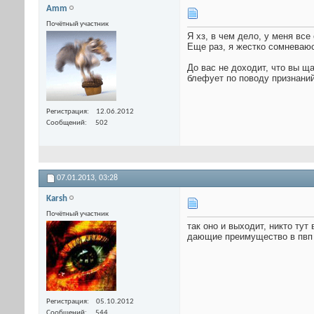
Amm
Почётный участник
Я хз, в чем дело, у меня все
Еще раз, я жестко сомневаюс
До вас не доходит, что вы 
блефует по поводу признани
Регистрация
12.06.2012
Сообщений
502
07.01.2013,
03:28
Karsh
Почётный участник
так оно и выходит, никто тут
дающие преимущество в пвп
Регистрация
05.10.2012
Сообщений
544