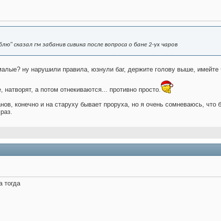
ублю" сказал гм забанив сивика после вопроса о бане 2-ух чаров
 малые? ну нарушили правила, юзнули баг, держите голову выше, имейте 
 натворят, а потом отнекиваются... противно просто.
нов, конечно и на старуху бывает проруха, но я очень сомневаюсь, что
раз.
а тогда