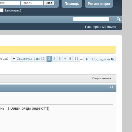
Помощь
Регистрация
Запомнить?
Расширенный поиск
Страница 1 из 13
1
2
3
4
5
11
...
из 246
Последняя
Опции темы
#1
ень =( Ващи ряды редеютт))