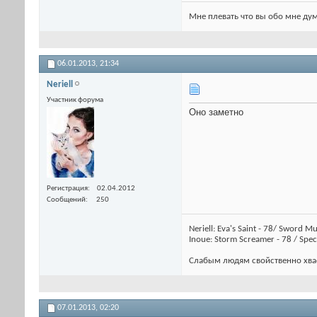
Мне плевать что вы обо мне дума
06.01.2013,
21:34
Neriell
Участник форума
Оно заметно
Регистрация
02.04.2012
Сообщений
250
Neriell: Eva's Saint - 78/ Sword M
Inoue: Storm Screamer - 78 / Spec
Слабым людям свойственно хвас
07.01.2013,
02:20