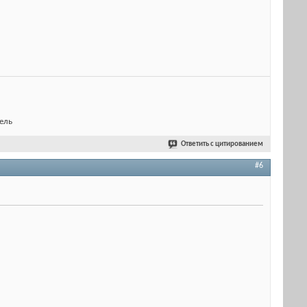
ель
Ответить с цитированием
#6