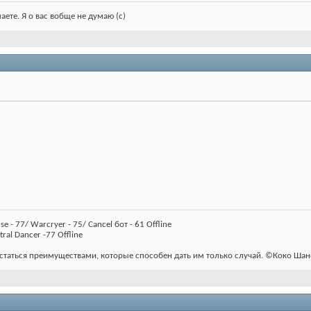
ете. Я о вас вобще не думаю (с)
use - 77/ Warcryer - 75/ Cancel бот - 61 Offline
tral Dancer -77 Offline
таться преимуществами, которые способен дать им только случай. ©Коко Шан