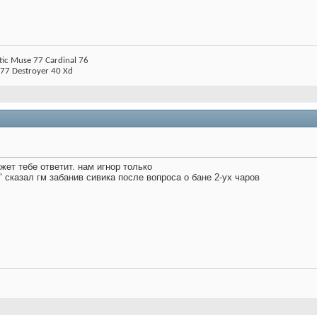
tic Muse 77 Cardinal 76
 77 Destroyer 40 Xd
жет тебе ответит. нам игнор только
" сказал гм забанив сивика после вопроса о бане 2-ух чаров