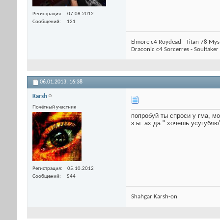
Регистрация
07.08.2012
Сообщений
121
Elmore c4 Roydead - Titan 78 Mys
Draconic c4 Sorcerres - Soultaker
06.01.2013,
16:38
Karsh
Почётный участник
попробуй ты спроси у гма, мо
з.ы. ах да " хочешь усугублю
Регистрация
05.10.2012
Сообщений
544
Shahgar Karsh-on