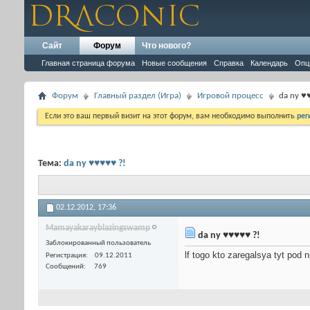
Сайт
Форум
Что нового?
Главная страница форума
Новые сообщения
Справка
Календарь
Опц
Форум
Главный раздел (Игра)
Игровой процесс
da ny ♥
Если это ваш первый визит на этот форум, вам необходимо выполнить
рег
Тема:
da ny ♥♥♥♥♥ ?!
02.12.2012,
17:36
Mamayakarayblazingswamp
da ny ♥♥♥♥♥ ?!
Заблокированный пользователь
lf togo kto zaregalsya tyt pod ni
Регистрация
09.12.2011
Сообщений
769