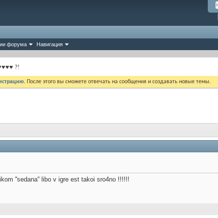
ии форума
Навигация
♥♥♥♥ ?!
истрацию
. После этого вы сможете отвечать на сообщения и создавать новые темы.
kom ''sedana'' libo v igre est takoi sro4no !!!!!!