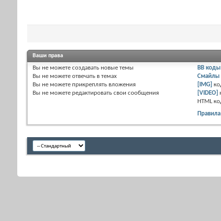
Ваши права
Вы
не можете
создавать новые темы
BB коды
Вы
не можете
отвечать в темах
Смайлы
Вы
не можете
прикреплять вложения
[IMG]
ко
Вы
не можете
редактировать свои сообщения
[VIDEO]
HTML к
Правила