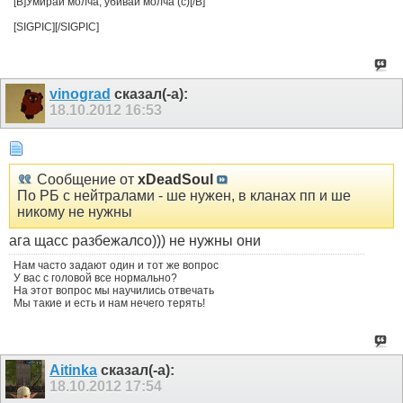
[B]Умирай молча, убивай молча (с)[/B]
[SIGPIC][/SIGPIC]
vinograd
сказал(-а):
18.10.2012
16:53
Сообщение от
xDeadSoul
По РБ с нейтралами - ше нужен, в кланах пп и ше
никому не нужны
ага щасс разбежалсо))) не нужны они
Нам часто задают один и тот же вопрос
У вас с головой все нормально?
На этот вопрос мы научились отвечать
Мы такие и есть и нам нечего терять!
Aitinka
сказал(-а):
18.10.2012
17:54