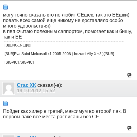
могу точно сказать кто не любит СЕшек, так это ЕЕшки)
повать всех самой еще никому не доставляло особо
много удовольствия)
в пвп считаю полезным саппортом, помогает как и бишу,
так и ЕЕ
[B][ENG1NE][/B]
[SUB]Eva Saint Melcosoft x1 2005-2008 ( Irezumi Ally X <3 )[/SUB]
[SIGPIC][/SIGPIC]
Стас ХК
сказал(-а):
19.10.2012
15:52
Пойдет как хилер в третий, максимум во второй пак. В
первом паке все места расписаны без СЕ.