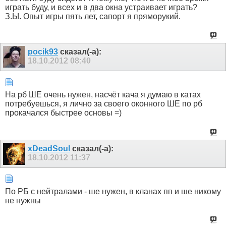
играть буду, и всех и в два окна устраивает играть?
З.Ы. Опыт игры пять лет, сапорт я пряморукий.
pocik93
сказал(-а):
18.10.2012
08:40
На рб ШЕ очень нужен, насчёт кача я думаю в катах
потребуешься, я лично за своего оконного ШЕ по рб
прокачался быстрее основы =)
xDeadSoul
сказал(-а):
18.10.2012
11:37
По РБ с нейтралами - ше нужен, в кланах пп и ше никому
не нужны