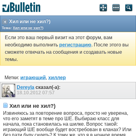
Хил или не хил?)
Тема:
Хил или не хил?)
Если это ваш первый визит на этот форум, вам
необходимо выполнить
регистрацию
. После этого вы
сможете отвечать на сообщения и создавать новые
темы.
Метки:
играющий
,
хиллер
Dereyla
сказал(-а):
18.10.2012
07:57
Хил или не хил?)
Извиняюсь за повторение вопроса, просто не уверена,
что его заметят в теме про ШЕ. Выбираю класс для
начала, пока становилась на шилке. Вопрос такой:
играющий ШЕ вообще будет востребован в кланах? Или
без пати буду сидеть? К тому же, что я в ночное время