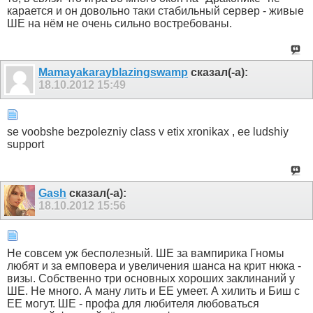
карается и он довольно таки стабильный сервер - живые
ШЕ на нём не очень сильно востребованы.
Mamayakarayblazingswamp
сказал(-а):
18.10.2012
15:49
se voobshe bezpolezniy class v etix xronikax , ee ludshiy
support
Gash
сказал(-а):
18.10.2012
15:56
Не совсем уж бесполезный. ШЕ за вампирика Гномы
любят и за емповера и увеличения шанса на крит нюка -
визы. Собственно три основных хороших заклинаний у
ШЕ. Не много. А ману лить и ЕЕ умеет. А хилить и Биш с
ЕЕ могут. ШЕ - профа для любителя любоваться