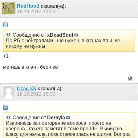
RedHood
сказал(-а):
18.10.2012
13:03
Сообщение от
xDeadSoul
По РБ с нейтралами - ше нужен, в кланах пп и ше
никому не нужны
+1
метишь в клан - бери ее
Стас ХК
сказал(-а):
18.10.2012
15:33
Сообщение от
Dereyla
Извиняюсь за повторение вопроса, просто не
уверена, что его заметят в теме про ШЕ. Выбираю
класс для начала, пока становилась на шилке. Вопрос