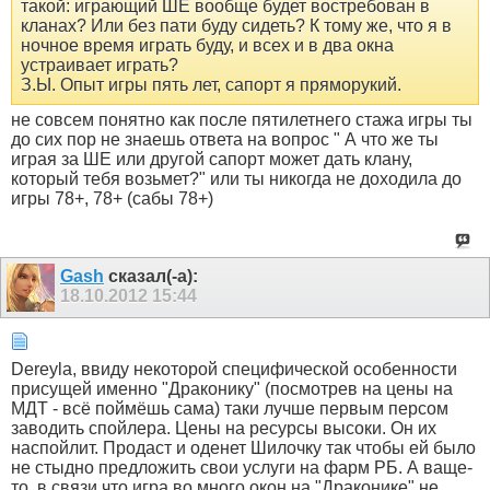
такой: играющий ШЕ вообще будет востребован в
кланах? Или без пати буду сидеть? К тому же, что я в
ночное время играть буду, и всех и в два окна
устраивает играть?
З.Ы. Опыт игры пять лет, сапорт я пряморукий.
не совсем понятно как после пятилетнего стажа игры ты
до сих пор не знаешь ответа на вопрос " А что же ты
играя за ШЕ или другой сапорт может дать клану,
который тебя возьмет?" или ты никогда не доходила до
игры 78+, 78+ (сабы 78+)
Gash
сказал(-а):
18.10.2012
15:44
Dereyla, ввиду некоторой специфической особенности
присущей именно "Драконику" (посмотрев на цены на
МДТ - всё поймёшь сама) таки лучше первым персом
заводить спойлера. Цены на ресурсы высоки. Он их
наспойлит. Продаст и оденет Шилочку так чтобы ей было
не стыдно предложить свои услуги на фарм РБ. А ваще-
то, в связи что игра во много окон на "Драконике" не