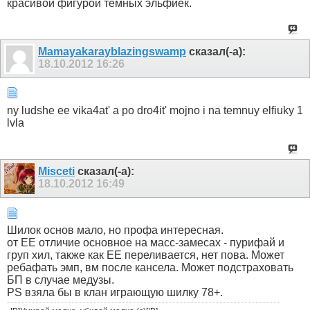
красивой фигурой тёмных эльфиек.
Mamayakarayblazingswamp
сказал(-а):
18.10.2012
16:26
ny ludshe ee vika4at' a po dro4it' mojno i na temnuy elfiuky 1
lvla
Misceti
сказал(-а):
18.10.2012
16:49
Шилок основ мало, но профа интересная.
от ЕЕ отличие основное на масс-замесах - пурифай и
груп хил, также как ЕЕ переливается, нет пова. Может
ребафать эмп, вм после кансела. Может подстраховать
БП в случае медузы.
PS взяла бы в клан играющую шилку 78+.