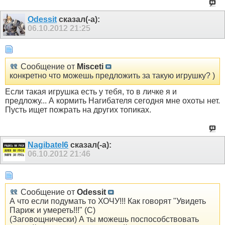
Odessit
сказал(-а):
06.10.2012
21:25
Сообщение от
Misceti
конкретно что можешь предложить за такую игрушку? )
Если такая игрушка есть у тебя, то в личке я и
предложу... А кормить Нагибателя сегодня мне охоты нет.
Пусть ищет пожрать на других топиках.
Nagibatel6
сказал(-а):
06.10.2012
21:46
Сообщение от
Odessit
А что если подумать то ХОЧУ!!! Как говорят "Увидеть
Париж и умереть!!!" (С)
(Заговощнически) А ты можешь поспособствовать