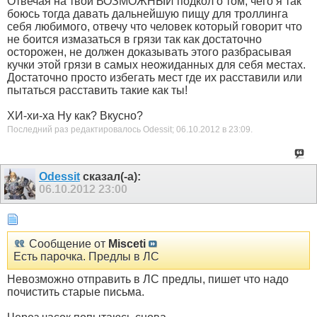
Отвечая на твой ВОЗМОЖНЫЙ подкол о том, чего я так
боюсь тогда давать дальнейшую пищу для троллинга
себя любимого, отвечу что человек который говорит что
не боится измазаться в грязи так как достаточно
осторожен, не должен доказывать этого разбрасывая
кучки этой грязи в самых неожиданных для себя местах.
Достаточно просто избегать мест где их расставили или
пытаться расставить такие как ты!
ХИ-хи-ха Ну как? Вкусно?
Последний раз редактировалось Odessit; 06.10.2012 в
23:09
.
Odessit
сказал(-а):
06.10.2012
23:00
Сообщение от
Misceti
Есть парочка. Предлы в ЛС
Невозможно отправить в ЛС предлы, пишет что надо
почистить старые письма.