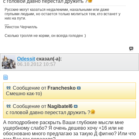
с головой давно перестал дружить ?
Русские могут казаться недалекими, нахальными или даже
глупыми людьми, но остается только молиться тем, кто встанет у
них на пути.
__
Уинстон Черчилль
Сколько тролля не корми, он всегда голоден :)
Odessit
сказал(-а):
06.10.2012
10:57
Сообщение от
Franchesko
Смешно как-то)
Сообщение от
Nagibatel6
с головой давно перестал дружить ?
А поподробнее раскрыть Ваши глубокие мысли мне
ущербному слабо? Я очень дешево хочу +16 или не
обосновано много предлагаю за такую Д фигню? Или что