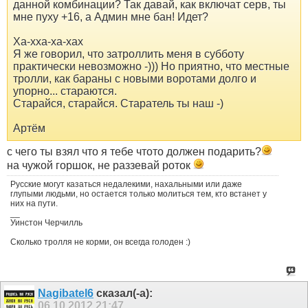
данной комбинации? Так давай, как включат серв, ты
мне пуху +16, а Админ мне бан! Идет?
Ха-хха-ха-хах
Я же говорил, что затроллить меня в субботу
практически невозможно -))) Но приятно, что местные
тролли, как бараны с новыми воротами долго и
упорно... стараются.
Старайся, старайся. Старатель ты наш -)
Артём
с чего ты взял что я тебе чтото должен подарить?
на чужой горшок, не раззевай роток
Русские могут казаться недалекими, нахальными или даже
глупыми людьми, но остается только молиться тем, кто встанет у
них на пути.
__
Уинстон Черчилль
Сколько тролля не корми, он всегда голоден :)
Nagibatel6
сказал(-а):
06.10.2012
21:47