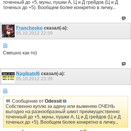
точенный до +5, муны, пушки А, Ц и Д грейдов (Ц и Д
точеных до +5). Вообщем более конкретно в личку...
Franchesko
сказал(-а):
05.10.2012
22:59
Смешно как-то)
Nagibatel6
сказал(-а):
05.10.2012
23:39
Сообщение от
Odessit
Собственно куплю за адену или выменяю ОЧЕНЬ
выгодно на разнообразный шмот преимущественно
точенный до +5, муны, пушки А, Ц и Д грейдов (Ц и Д
точеных до +5). Вообщем более конкретно в личку...