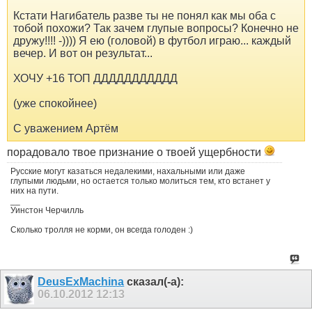
Кстати Нагибатель разве ты не понял как мы оба с
тобой похожи? Так зачем глупые вопросы? Конечно не
дружу!!!! -)))) Я ею (головой) в футбол играю... каждый
вечер. И вот он результат...
ХОЧУ +16 ТОП ДДДДДДДДДДД
(уже спокойнее)
С уважением Артём
порадовало твое признание о твоей ущербности
Русские могут казаться недалекими, нахальными или даже
глупыми людьми, но остается только молиться тем, кто встанет у
них на пути.
__
Уинстон Черчилль
Сколько тролля не корми, он всегда голоден :)
DeusExMachina
сказал(-а):
06.10.2012
12:13