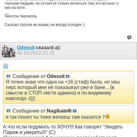
глупыми людьми, но остается только молиться тем, кто встанет у
них на пути.
__
Уинстон Черчилль
Сколько тролля не корми, он всегда голоден :)
Odessit
сказал(-а):
06.10.2012
21:11
Сообщение от
Odessit
Я точно знаю что одна на +16 (стаф) была, но увы
перс который мне её показывал уже в бане... (в
смысле в СТОП-листе админа) и по-видимому
навсегда -((((
Сообщение от
Nagibatel6
я так понял ты тоже желаеш там оказатся ?
А что если подумать то ХОЧУ!!! Как говорят "Увидеть
Париж и умереть!!!" (С)