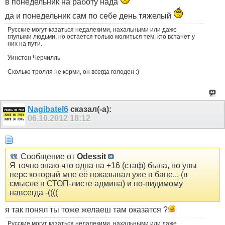
в понедельник на работу нада
да и понедельник сам по себе день тяжелый
Русские могут казаться недалекими, нахальными или даже
глупыми людьми, но остается только молиться тем, кто встанет у
них на пути.
__
Уинстон Черчилль
Сколько тролля не корми, он всегда голоден :)
Nagibatel6
сказал(-а):
06.10.2012
18:12
Сообщение от
Odessit
Я точно знаю что одна на +16 (стаф) была, но увы
перс который мне её показывал уже в бане... (в
смысле в СТОП-листе админа) и по-видимому
навсегда -((((
я так понял ты тоже желаеш там оказатся ?
Русские могут казаться недалекими, нахальными или даже