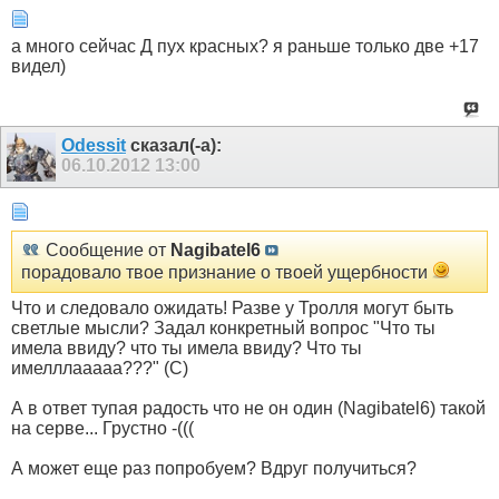
а много сейчас Д пух красных? я раньше только две +17
видел)
Odessit
сказал(-а):
06.10.2012
13:00
Сообщение от
Nagibatel6
порадовало твое признание о твоей ущербности
Что и следовало ожидать! Разве у Тролля могут быть
светлые мысли? Задал конкретный вопрос "Что ты
имела ввиду? что ты имела ввиду? Что ты
имелллааааа???" (С)
А в ответ тупая радость что не он один (Nagibatel6) такой
на серве... Грустно -(((
А может еще раз попробуем? Вдруг получиться?