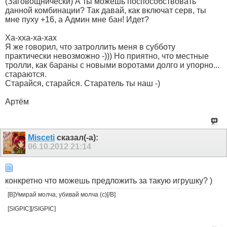
(Заговощнически) А ты можешь поспособствовать
данной комбинации? Так давай, как включат серв, ты
мне пуху +16, а Админ мне бан! Идет?
Ха-хха-ха-хах
Я же говорил, что затроллить меня в субботу
практически невозможно -))) Но приятно, что местные
тролли, как бараны с новыми воротами долго и упорно...
стараются.
Старайся, старайся. Старатель ты наш -)
Артём
Misceti
сказал(-а):
06.10.2012
21:14
конкретно что можешь предложить за такую игрушку? )
[B]Умирай молча, убивай молча (с)[/B]
[SIGPIC][/SIGPIC]