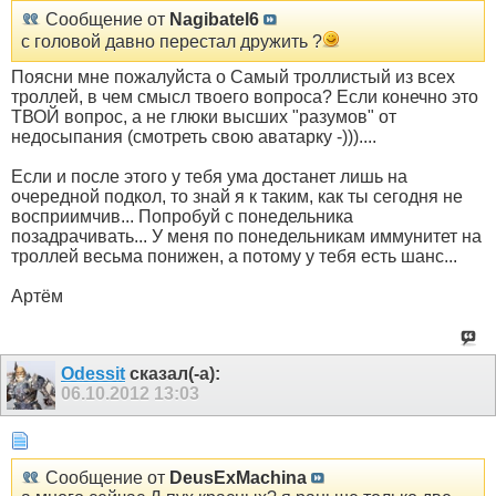
Сообщение от
Nagibatel6
с головой давно перестал дружить ?
Поясни мне пожалуйста о Самый троллистый из всех
троллей, в чем смысл твоего вопроса? Если конечно это
ТВОЙ вопрос, а не глюки высших "разумов" от
недосыпания (смотреть свою аватарку -)))....
Если и после этого у тебя ума достанет лишь на
очередной подкол, то знай я к таким, как ты сегодня не
восприимчив... Попробуй с понедельника
позадрачивать... У меня по понедельникам иммунитет на
троллей весьма понижен, а потому у тебя есть шанс...
Артём
Odessit
сказал(-а):
06.10.2012
13:03
Сообщение от
DeusExMachina