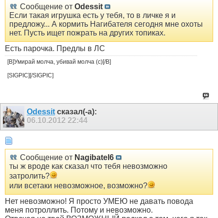
Сообщение от
Odessit
Если такая игрушка есть у тебя, то в личке я и
предложу... А кормить Нагибателя сегодня мне охоты
нет. Пусть ищет пожрать на других топиках.
Есть парочка. Предлы в ЛС
[B]Умирай молча, убивай молча (с)[/B]
[SIGPIC][/SIGPIC]
Odessit
сказал(-а):
06.10.2012
22:44
Сообщение от
Nagibatel6
ты ж вроде как сказал что тебя невозможно
затролить?
или всетаки невозможное, возможно?
Нет невозможно! Я просто УМЕЮ не давать повода
меня потроллить. Потому и невозможно.