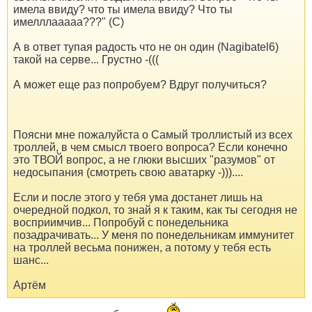
имела ввиду? что ты имела ввиду? Что ты
имелллааааа???" (С)
А в ответ тупая радость что не он один (Nagibatel6)
такой на серве... Грустно -(((
А может еще раз попробуем? Вдруг получиться?
Поясни мне пожалуйста о Самый троллистый из всех
троллей, в чем смысл твоего вопроса? Если конечно
это ТВОЙ вопрос, а не глюки высших "разумов" от
недосыпания (смотреть свою аватарку -)))....
Если и после этого у тебя ума достанет лишь на
очередной подкол, то знай я к таким, как ты сегодня не
восприимчив... Попробуй с понедельника
позадрачивать... У меня по понедельникам иммунитет
на троллей весьма понижен, а потому у тебя есть
шанс...
Артём