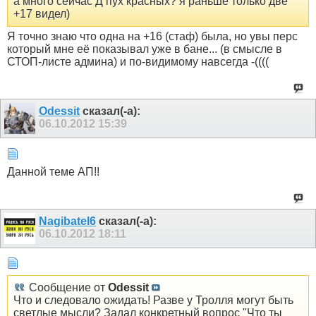
а много сейчас Д пух красных? я раньше только две
+17 видел)
Я точно знаю что одна на +16 (стаф) была, но увы перс
который мне её показывал уже в бане... (в смысле в
СТОП-листе админа) и по-видимому навсегда -((((
Odessit
сказал(-а):
06.10.2012
15:39
Данной теме АП!!
Nagibatel6
сказал(-а):
06.10.2012
18:11
Сообщение от
Odessit
Что и следовало ожидать! Разве у Тролля могут быть
светлые мысли? Задал конкретный вопрос "Что ты