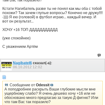
там Вас так поразило?
Кстати Нагибатель разве ты не понял как мы оба с тобой
похожи? Так зачем глупые вопросы? Конечно не дружу!!!!
-)))) Я ею (головой) в футбол играю... каждый вечер. И
вот он результат...
ХОЧУ +16 ТОП ДДДДДДДДДДД
(уже спокойнее)
С уважением Артём
Nagibatel6
сказал(-а):
06.10.2012
12:02
Сообщение от
Odessit
А поподробнее раскрыть Ваши глубокие мысли мне
ущербному слабо? Я очень дешево хочу +16 или не
обосновано много предлагаю за такую Д фигню? Или
что там Вас так поразило?