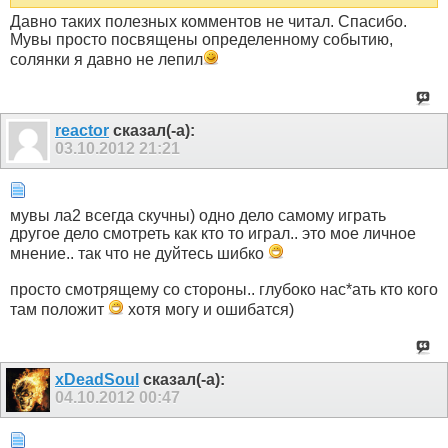
Давно таких полезных комментов не читал. Спасибо.
Мувы просто посвящены определенному событию,
солянки я давно не лепил
reactor
сказал(-а):
03.10.2012
21:21
мувы ла2 всегда скучны) одно дело самому играть
другое дело смотреть как кто то играл.. это мое личное
мнение.. так что не дуйтесь шибко
просто смотрящему со стороны.. глубоко нас*ать кто кого
там положит
хотя могу и ошибатся)
xDeadSoul
сказал(-а):
04.10.2012
00:47