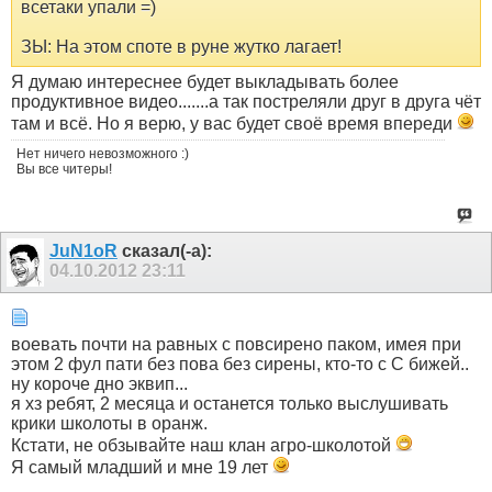
всетаки упали =)
ЗЫ: На этом споте в руне жутко лагает!
Я думаю интереснее будет выкладывать более
продуктивное видео.......а так постреляли друг в друга чёт
там и всё. Но я верю, у вас будет своё время впереди
Нет ничего невозможного :)
Вы все читеры!
JuN1oR
сказал(-а):
04.10.2012
23:11
воевать почти на равных с повсирено паком, имея при
этом 2 фул пати без пова без сирены, кто-то с С бижей..
ну короче дно эквип...
я хз ребят, 2 месяца и останется только выслушивать
крики школоты в оранж.
Кстати, не обзывайте наш клан агро-школотой
Я самый младший и мне 19 лет