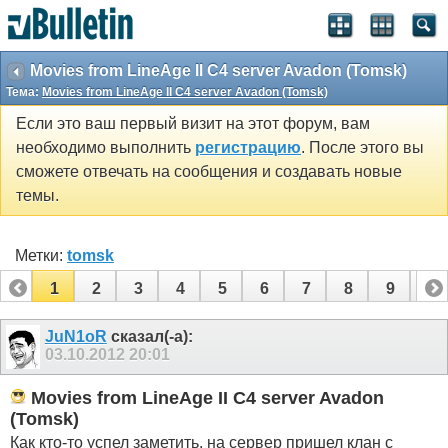
Movies from LineAge II C4 server Avadon (Tomsk)
Тема:
Movies from LineAge II C4 server Avadon (Tomsk)
Если это ваш первый визит на этот форум, вам
необходимо выполнить
регистрацию
. После этого вы
сможете отвечать на сообщения и создавать новые
темы.
Метки:
tomsk
1
2
3
4
5
6
7
8
9
10
11
12
13
14
15
16
JuN1oR
сказал(-а):
03.10.2012
20:01
Movies from LineAge II C4 server Avadon
(Tomsk)
Как кто-то успел заметить, на сервер пришел клан с