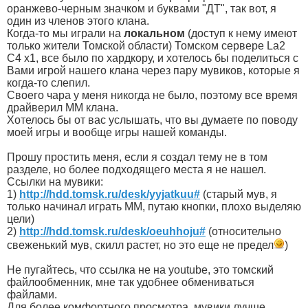
оранжево-черным значком и буквами "ДТ", так вот, я
один из членов этого клана.
Когда-то мы играли на
локальном
(доступ к нему имеют
только жители Томской области) Томском сервере La2
C4 x1, все было по хардкору, и хотелось бы поделиться с
Вами игрой нашего клана через пару мувиков, которые я
когда-то слепил.
Своего чара у меня никогда не было, поэтому все время
драйверил ММ клана.
Хотелось бы от вас услышать, что вы думаете по поводу
моей игры и вообще игры нашей команды.
Прошу простить меня, если я создал тему не в том
разделе, но более подходящего места я не нашел.
Ссылки на мувики:
1)
http://hdd.tomsk.ru/desk/yyjatkuu#
(старый мув, я
только начинал играть ММ, путаю кнопки, плохо выделяю
цели)
2)
http://hdd.tomsk.ru/desk/oeuhhoju#
(относительно
свеженький мув, скилл растет, но это еще не предел
)
Не пугайтесь, что ссылка не на youtube, это томский
файлообменник, мне так удобнее обмениваться
файлами.
Для более комфортного просмотра, мувики лучше