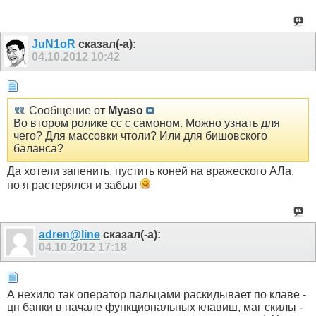
JuN1oR
сказал(-а):
04.10.2012
10:42
Сообщение от
Myaso
Во втором ролике сс с самоном. Можно узнать для
чего? Для массовки чтоли? Или для бишовского
баланса?
Да хотели запенить, пустить коней на вражеского АЛа,
но я растерялся и забыл
adren@line
сказал(-а):
04.10.2012
17:18
А нехило так оператор пальцами раскидывает по клаве -
цп банки в начале функциональных клавиш, маг скилы -