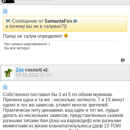
Сообщение от
SamantaFox
а почему вы не в талумах?))
Папку не талум определяет
Нет ничего невозможного :)
Вы все читеры!
Zee
сказал(-а):
03.10.2012
21:07
Собственно поставил бы 3 из 5 по обоим мувикам.
Причина одна и та же - несколько затянуто, 7 и 15 минут
одних и тех же замесов, утомят многих зрителей.
Практически нету динамики, вид один и тот же, лудше
делать из нескольких замесов, представленных скажем
разными типами боя (раш на варов/деф) или разными
моментами из жизни клана/пати/альянса (деф 13 ТОИ/