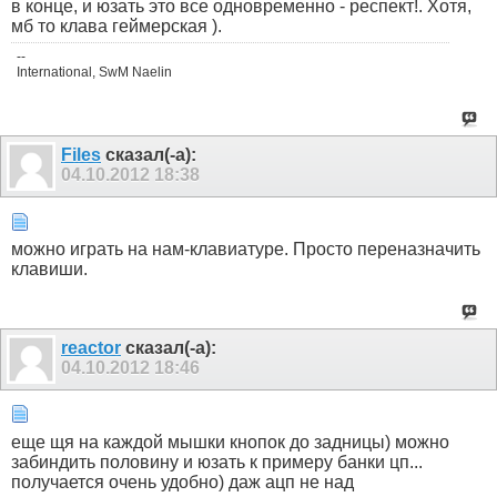
в конце, и юзать это все одновременно - респект!. Хотя,
мб то клава геймерская ).
--
International, SwM Naelin
Files
сказал(-а):
04.10.2012
18:38
можно играть на нам-клавиатуре. Просто переназначить
клавиши.
reactor
сказал(-а):
04.10.2012
18:46
еще щя на каждой мышки кнопок до задницы) можно
забиндить половину и юзать к примеру банки цп...
получается очень удобно) даж ацп не над