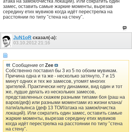
атака на замок/очистка локаций). Или сократить один
замес, оставить самые жаркие моменты, вырезав
середину етих мувиков когда идёт перестрелка на
расстоянии по типу "стена на стену".
JuN1oR
сказал(-а):
03.10.2012
21:16
Сообщение от
Zee
Собственно поставил бы 3 из 5 по обоим мувикам.
Причина одна и та же - несколько затянуто, 7 и 15
минут одних и тех же замесов, утомят многих
зрителей. Практически нету динамики, вид один и тот
же, лудше делать из нескольких замесов,
представленных скажем разными типами боя (раш на
варов/деф) или разными моментами из жизни клана/
пати/альянса (деф 13 ТОИ/атака на замок/очистка
локаций). Или сократить один замес, оставить самые
жаркие моменты, вырезав середину етих мувиков
когда идёт перестрелка на расстоянии по типу "стена
на стену".