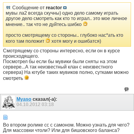
Сообщение от
reactor
мувы ла2 всегда скучны) одно дело самому играть
другое дело смотреть как кто то играл.. это мое личное
мнение.. так что не дуйтесь шибко
просто смотрящему со стороны.. глубоко нас*ать кто
кого там положит
хотя могу и ошибатся)
Смотрящему со стороны интересно, если он в курсе
происходящего.
Посмотрел бы если бы мувики были сняты на этом
сервере...А так неизвестный клан с неизвестного
сервера) На ютубе таких мувиков полно, сутками можно
смотреть
Myaso
сказал(-а):
04.10.2012
03:18
Во втором ролике сс с самоном. Можно узнать для чего?
Для массовки чтоли? Или для бишовского баланса?