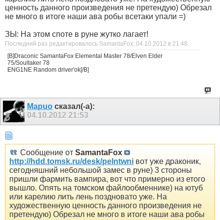
ценность данного произведения не претендую) Обрезал
не много в итоге наши ава робы всетаки упали =)
ЗЫ: На этом споте в руне жутко лагает!
Последний раз редактировалось SamantaFox; 04.10.2012 в
21:48
.
[B]Draconic SamantaFox Elemental Master 78/Elven Elder
75/Soultaker 78
ENG1NE Random driver'ok[/B]
Mapuo
сказал(-а):
04.10.2012
21:53
Сообщение от
SamantaFox
http://hdd.tomsk.ru/desk/pelntwni
вот уже драконик,
сегодняшний небольшой замес в руне) 3 стороны
пришли фармить вампира, вот что примерно из етого
вышло. Опять на томском файлообменнике) на ютуб
или карелию лить лень поздновато уже. На
художественную ценность данного произведения не
претендую) Обрезал не много в итоге наши ава робы