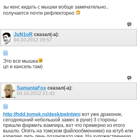
зы кенс кидать с мышки вобще замечательно..
получается почти рефлекторно
JuN1oR
сказал(-а):
04.10.2012
19:57
Это все мышка
цп и кансель там)
SamantaFox
сказал(-а):
04.10.2012
21:41
http://hdd.tomsk.ru/desk/pelntwni
вот уже драконик,
сегодняшний небольшой замес в руне) 3 стороны
пришли фармить вампира, вот что примерно из етого
вышло. Опять на томском файлообменнике) на ютуб или
карелию лить лень поздновато уже. На художественную