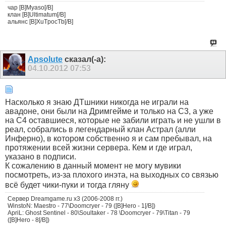
чар [B]Myaso[/B]
клан [B]Ultimatum[/B]
альянс [B]XuTpocTb[/B]
Apsolute
сказал(-а):
04.10.2012
07:53
Насколько я знаю ДТшники никогда не играли на
авадоне, они были на Дримгейме и только на С3, а уже
на С4 оставшиеся, которые не забили играть и не ушли в
реал, собрались в легендарный клан Астрал (алли
Инферно), в котором собственно я и сам пребывал, на
протяжении всей жизни сервера. Кем и где играл,
указано в подписи.
К сожалению в данный момент не могу мувики
посмотреть, из-за плохого инэта, на выходных со связью
всё будет чики-пуки и тогда гляну
Сервер Dreamgame.ru х3 (2006-2008 гг.)
WinstoN: Maestro - 77\Doomcryer - 79 ([B]Hero - 1[/B])
ApriL: Ghost Sentinel - 80\Soultaker - 78 \Doomcryer - 79\Titan - 79
([B]Hero - 8[/B])