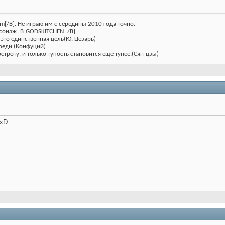
m[/B]. Не играю им с середины 2010 года точно.
сонаж [B]GODSKITCHEN [/B]
 это единственная цель(Ю. Цезарь)
ереди.(Конфуций)
строту, и только тупость становится еще тупее.(Сян-цзы)
 xD