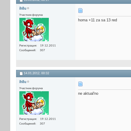
ih8u
Участник форума
homa +11 za sa 13 red
Регистрация
19.12.2011
Сообщений
307
14.01.2012,
00:32
ih8u
Участник форума
ne aktual'no
Регистрация
19.12.2011
Сообщений
307