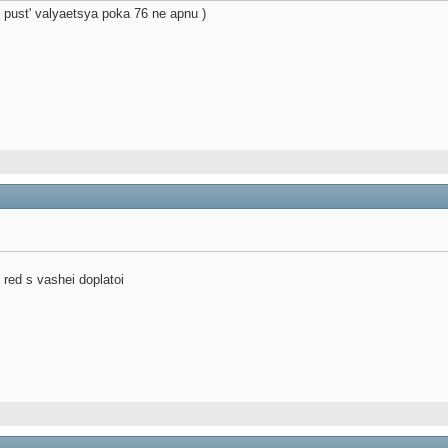
 pust' valyaetsya poka 76 ne apnu )
ed s vashei doplatoi