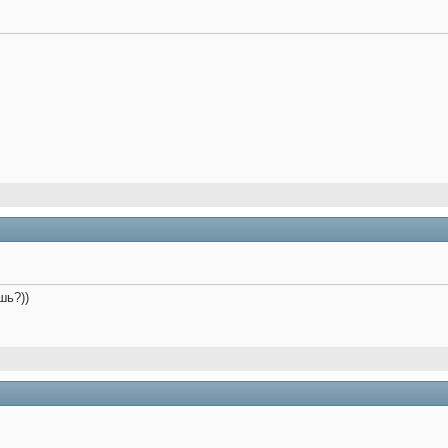
шь?))