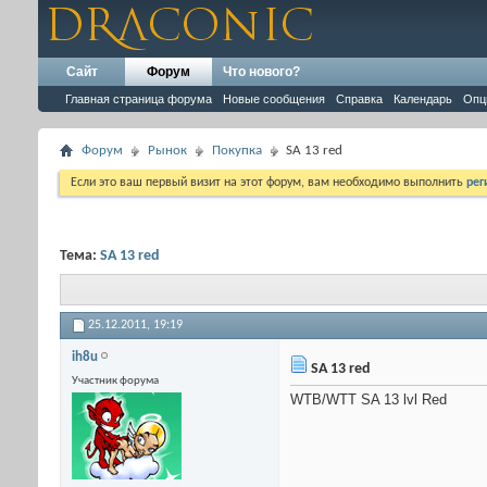
Сайт
Форум
Что нового?
Главная страница форума
Новые сообщения
Справка
Календарь
Опц
Форум
Рынок
Покупка
SA 13 red
Если это ваш первый визит на этот форум, вам необходимо выполнить
рег
Тема:
SA 13 red
25.12.2011,
19:19
ih8u
SA 13 red
Участник форума
WTB/WTT SA 13 lvl Red