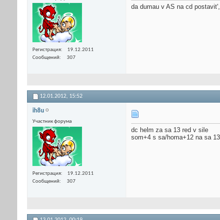
da dumau v AS na cd postavit',
Регистрация
19.12.2011
Сообщений
307
12.01.2012,
15:52
ih8u
Участник форума
dc helm za sa 13 red v sile
som+4 s sa/homa+12 na sa 13 r
Регистрация
19.12.2011
Сообщений
307
13.01.2012,
00:19