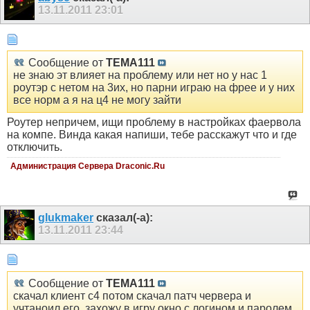
13.11.2011
23:01
Сообщение от
TEMA111
не знаю эт влияет на проблему или нет но у нас 1
роутэр с нетом на 3их, но парни играю на фрее и у них
все норм а я на ц4 не могу зайти
Роутер непричем, ищи проблему в настройках фаервола
на компе. Винда какая напиши, тебе расскажут что и где
отключить.
Администрация Сервера Draconic.Ru
glukmaker
сказал(-а):
13.11.2011
23:44
Сообщение от
TEMA111
скачал клиент с4 потом скачал патч червера и
учтаноил его, захожу в игру окно с логином и паролем