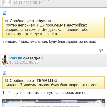
14.11.2011
00:10
Сообщение от
abyse
Роутер непричем, ищи проблему в настройках
фаервола на компе. Винда какая напиши, тебе
расскажут что и где отключить.
виндовс 7 максимальная, буду благодарен за помощ
ParTim
сказал(-а):
15.11.2011
05:35
Сообщение от
TEMA111
виндовс 7 максимальная, буду благодарен за помощ
Ты бы лучше ответил пингуеться сервак или нет.