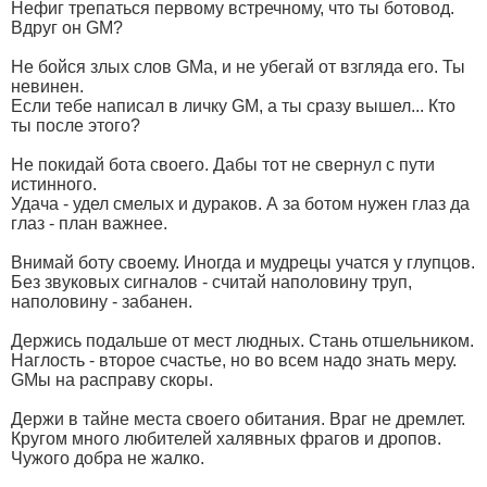
Нефиг трепаться первому встречному, что ты ботовод.
Вдруг он GM?
Не бойся злых слов GMа, и не убегай от взгляда его. Ты
невинен.
Если тебе написал в личку GM, а ты сразу вышел... Кто
ты после этого?
Не покидай бота своего. Дабы тот не свернул с пути
истинного.
Удача - удел смелых и дураков. А за ботом нужен глаз да
глаз - план важнее.
Внимай боту своему. Иногда и мудрецы учатся у глупцов.
Без звуковых сигналов - считай наполовину труп,
наполовину - забанен.
Держись подальше от мест людных. Стань отшельником.
Наглость - второе счастье, но во всем надо знать меру.
GMы на расправу скоры.
Держи в тайне места своего обитания. Враг не дремлет.
Кругом много любителей халявных фрагов и дропов.
Чужого добра не жалко.