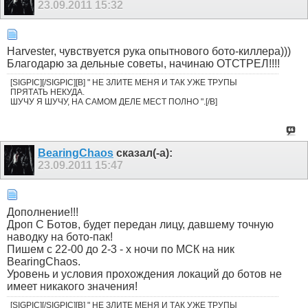
23.09.2011
15:32
Harvester, чувствуется рука опытнового бото-киллера)))
Благодарю за дельные советы, начинаю ОТСТРЕЛ!!!!
[SIGPIC][/SIGPIC][B] " НЕ ЗЛИТЕ МЕНЯ И ТАК УЖЕ ТРУПЫ
ПРЯТАТЬ НЕКУДА.
ШУЧУ Я ШУЧУ, НА САМОМ ДЕЛЕ МЕСТ ПОЛНО ".[/B]
BearingChaos
сказал(-а):
23.09.2011
15:47
Дополнение!!!
Дроп С Ботов, будет передан лицу, давшему точную
наводку на бото-пак!
Пишем с 22-00 до 2-3 - х ночи по МСК на ник
BearingChaos.
Уровень и условия прохождения локаций до ботов не
имеет никакого значения!
[SIGPIC][/SIGPIC][B] " НЕ ЗЛИТЕ МЕНЯ И ТАК УЖЕ ТРУПЫ