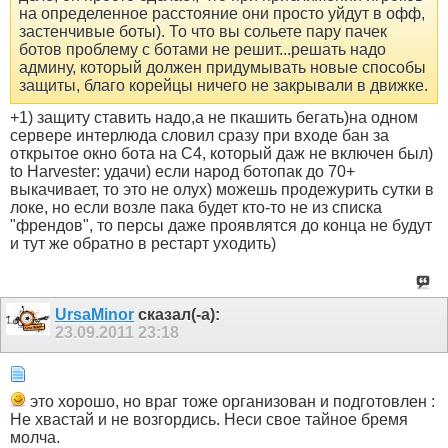
на определенное расстояние они просто уйдут в офф,
застенчивые боты). То что вы сольете пару пачек
ботов проблему с ботами не решит...решать надо
админу, который должен придумывать новые способы
защиты, благо корейцы ничего не закрывали в движке.
+1) защиту ставить надо,а не пкашить бегать)на одном
сервере интерлюда словил сразу при входе бан за
открытое окно бота на С4, который даж не включен был)
to Harvester: удачи) если народ ботопак до 70+
выкачивает, то это не олух) можешь продежурить сутки в
локе, но если возле пака будет кто-то не из списка
"френдов", то персы даже проявлятся до конца не будут
и тут же обратно в рестарт уходить)
UrsaMinor
сказал(-а):
23.09.2011
23:18
это хорошо, но враг тоже организован и подготовлен :
Не хвастай и не возгордись. Неси свое тайное бремя
молча.