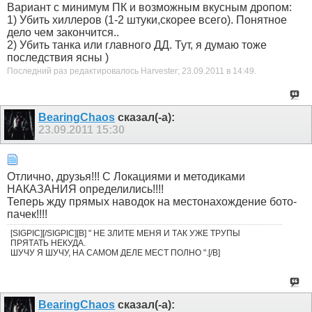
Вариант с минимум ПК и возможным вкусным дропом:
1) Убить хиллеров (1-2 штуки,скорее всего). Понятное
дело чем закончится..
2) Убить танка или главного ДД. Тут, я думаю тоже
последствия ясны )
Последний раз редактировалось Harvester; 23.09.2011 в
14:49
.
BearingChaos
сказал(-а):
23.09.2011
15:30
Отлично, друзья!!! С Локациями и методиками
НАКАЗАНИЯ определились!!!!
Теперь жду прямых наводок на местонахождение бото-
пачек!!!!
[SIGPIC][/SIGPIC][B] " НЕ ЗЛИТЕ МЕНЯ И ТАК УЖЕ ТРУПЫ
ПРЯТАТЬ НЕКУДА.
ШУЧУ Я ШУЧУ, НА САМОМ ДЕЛЕ МЕСТ ПОЛНО ".[/B]
BearingChaos
сказал(-а):