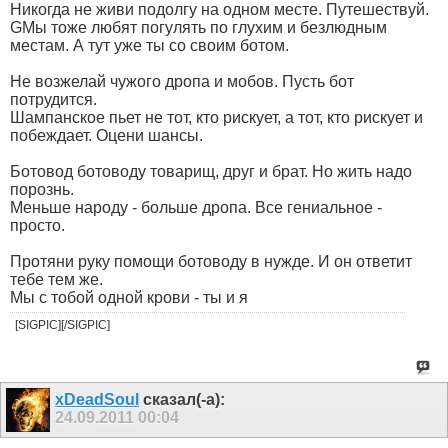
Никогда не живи подолгу на одном месте. Путешествуй.
GMы тоже любят погулять по глухим и безлюдным
местам. А тут уже ты со своим ботом.
Не возжелай чужого дропа и мобов. Пусть бот
потрудится.
Шампанское пьет не тот, кто рискует, а тот, кто рискует и
побеждает. Оцени шансы.
Ботовод ботоводу товарищ, друг и брат. Но жить надо
порознь.
Меньше народу - больше дропа. Все гениальное -
просто.
Протяни руку помощи ботоводу в нужде. И он ответит
тебе тем же.
Мы с тобой одной крови - ты и я
[SIGPIC][/SIGPIC]
xDeadSoul
сказал(-а):
24.09.2011
00:04