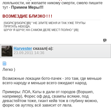
лояльности, не желаете никому смерти, смело пишите
тут -
Примем Меры!!!
ВОЗМЕЗДИЕ БЛИЗКО ! ! !
[SIGPIC][/SIGPIC][B] " НЕ ЗЛИТЕ МЕНЯ И ТАК УЖЕ ТРУПЫ
ПРЯТАТЬ НЕКУДА.
ШУЧУ Я ШУЧУ, НА САМОМ ДЕЛЕ МЕСТ ПОЛНО ".[/B]
Harvester
сказал(-а):
23.09.2011
14:36
Легко )
Возможные локации бото-пачек - это там, где меньше
всего народу и меньше всего ожидают народ.
Примеры: ЛОА, Каты в дали от городов (Воршип,
например), Форес оф дед, свампы всякие, под
девастейтом тоже, гиант кейв тож в глубину можно,
форес ов аутлоу, всё зависит от лвла.