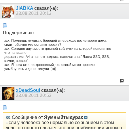
JIABKA
сказал(-а):
23.09.2011
20:13
Поддерживаю.
ххх: Помнишь мужика с бородой в переходе возле моего дома,
сидит обычно милостыню просит?
ххх: Сегодня иду вместо грязной таблички на которой непонятно
что написано,
держит лист А4 а на нем надпись напечатана:" Лавка SSD, SSB,
камни, всякое"
ххх: Я пока стоял охреневший, человек 5 мимо прошло....
улыбнулись и денег кинули...))))
xDeadSoul
сказал(-а):
23.09.2011
20:53
Сообщение от
Яумныйтыдурак
Если у человека все нормально со знанием в этом
деле, он просто сделает, что при приближении игроков