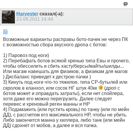
Harvester
сказал(-а):
23.09.2011
14:44
Возможные варианты расправы бото-пачек не через ПК
с возможностью сбора вкусного дропа с ботов:
1) Паровоз под ноги)
2) Перебафать ботов всякой хренью типа Евы и прочего,
чтобы обессилить и сбить хасту/берсы/майты/шилды...
Или магам навешать для физиков, а физикам для магов
) Дисбаланс приведет к дестрою пачки )
3) Кинуть под ноги что-то тяжелое, типа СР-бутылей или
скролов в кланхол, или сосок НГ штук 40кк
(дроп с
ботов может и оправдать затраты), если нет спойлера,
хотя даже его можно перегрузить. Далее следует
перевес и хреновый реген манны и НР
4) Подамажить (или пустить кровь) по танку (или по мейн
ДД), с рассчетом его максимального НР, чтобы не убить.
Либо закончится манна у хиллера, либо танк (или мейн
ДД) сдохнет от мобов, а далее и вся пачка.