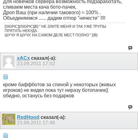
Для новечков сервера возможность подзаработать,
сливаем места кача бото-пачек,
Дроп Ваш (при наличии такового) = 100% .
Объединяемся ...... дадим отпор "нечести" !!!!
[SIGPIC][/SIGPIC][B] " НЕ ЗЛИТЕ МЕНЯ И ТАК УЖЕ ТРУПЫ
ПРЯТАТЬ НЕКУДА.
ШУЧУ Я ШУЧУ, НА САМОМ ДЕЛЕ МЕСТ ПОЛНО ".[/B]
xACx
сказал(-а):
23.09.2011
17:02
кроме баффботов за спиной у некоторых (живых
игроков) не видел пока тут ниразу ботопачек((
обидно, останусь без подарков
RedHood
сказал(-а):
23.09.2011
17:46