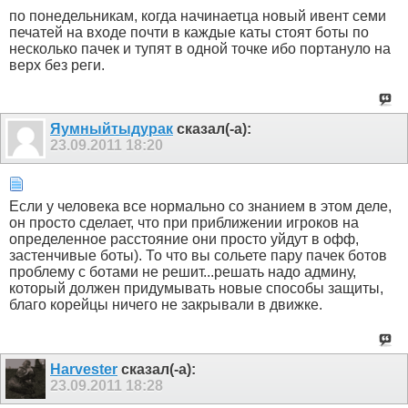
по понедельникам, когда начинаетца новый ивент семи
печатей на входе почти в каждые каты стоят боты по
несколько пачек и тупят в одной точке ибо портануло на
верх без реги.
Яумныйтыдурак
сказал(-а):
23.09.2011
18:20
Если у человека все нормально со знанием в этом деле,
он просто сделает, что при приближении игроков на
определенное расстояние они просто уйдут в офф,
застенчивые боты). То что вы сольете пару пачек ботов
проблему с ботами не решит...решать надо админу,
который должен придумывать новые способы защиты,
благо корейцы ничего не закрывали в движке.
Harvester
сказал(-а):
23.09.2011
18:28