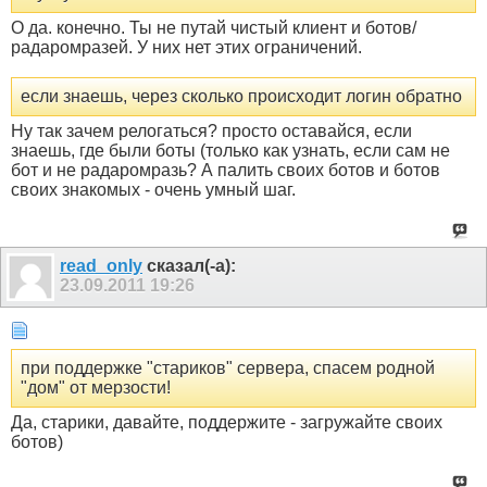
О да. конечно. Ты не путай чистый клиент и ботов/
радаромразей. У них нет этих ограничений.
если знаешь, через сколько происходит логин обратно
Ну так зачем релогаться? просто оставайся, если
знаешь, где были боты (только как узнать, если сам не
бот и не радаромразь? А палить своих ботов и ботов
своих знакомых - очень умный шаг.
read_only
сказал(-а):
23.09.2011
19:26
при поддержке "стариков" сервера, спасем родной
"дом" от мерзости!
Да, старики, давайте, поддержите - загружайте своих
ботов)