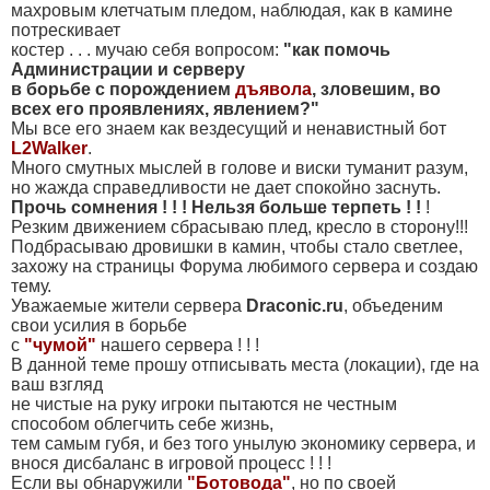
махровым клетчатым пледом, наблюдая, как в камине
потрескивает
костер . . . мучаю себя вопросом:
"как помочь
Администрации и серверу
в борьбе с порождением
дъявола
, зловешим, во
всех его проявлениях, явлением?"
Мы все его знаем как вездесущий и ненавистный бот
L2Walker
.
Много смутных мыслей в голове и виски туманит разум,
но жажда справедливости не дает спокойно заснуть.
Прочь сомнения ! ! ! Нельзя больше терпеть ! !
!
Резким движением сбрасываю плед, кресло в сторону!!!
Подбрасываю дровишки в камин, чтобы стало светлее,
захожу на страницы Форума любимого сервера и создаю
тему.
Уважаемые жители сервера
Draconic.ru
, объеденим
свои усилия в борьбе
с
"чумой"
нашего сервера ! ! !
В данной теме прошу отписывать места (локации), где на
ваш взгляд
не чистые на руку игроки пытаются не честным
способом облегчить себе жизнь,
тем самым губя, и без того унылую экономику сервера, и
внося дисбаланс в игровой процесс ! ! !
Если вы обнаружили
"Ботовода"
, но по своей